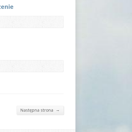
zenie
→
Następna strona