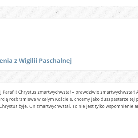
nia z Wigilii Paschalnej
ej Parafii! Chrystus zmartwychwstał – prawdziwie zmartwychwstał! Al
rcią rozbrzmiewa w całym Kościele, chcemy jako duszpasterze tej p
Chrystus żyje. On zmartwychwstał. To nie jest tylko wspomnienie a