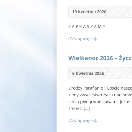
19 kwietnia 2026
Z A P R A S Z A M Y
(Czytaj więcej).
Wielkanoc 2026 – Życze
6 kwietnia 2026
Drodzy Parafianie i Goście nasz
kiedy zwycięstwo życia nad śmie
serca płynącymi słowami. Jezus 
śmierć, […]
(Czytaj więcej).