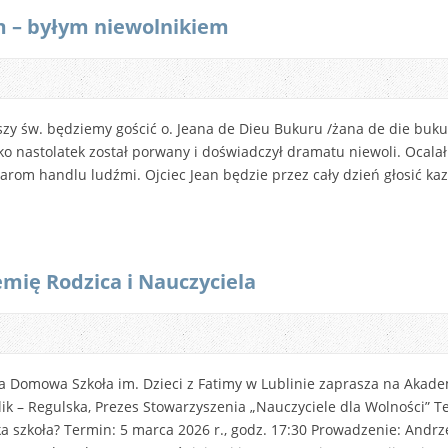
m – byłym niewolnikiem
zy św. będziemy gościć o. Jeana de Dieu Bukuru /żana de die buku
o nastolatek został porwany i doświadczył dramatu niewoli. Ocalał
iarom handlu ludźmi. Ojciec Jean będzie przez cały dzień głosić ka
mię Rodzica i Nauczyciela
 Domowa Szkoła im. Dzieci z Fatimy w Lublinie zaprasza na Akade
lik – Regulska, Prezes Stowarzyszenia „Nauczyciele dla Wolności” 
a szkoła? Termin: 5 marca 2026 r., godz. 17:30 Prowadzenie: Andrz