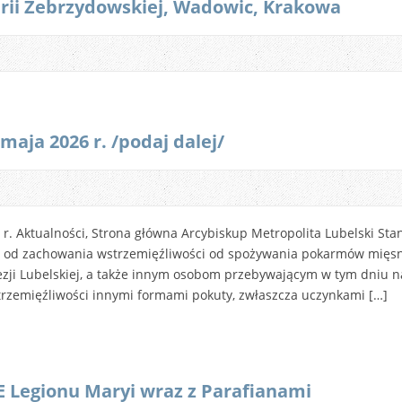
rii Zebrzydowskiej, Wadowic, Krakowa
maja 2026 r. /podaj dalej/
r. Aktualności, Strona główna Arcybiskup Metropolita Lubelski Sta
m od zachowania wstrzemięźliwości od spożywania pokarmów mięsn
zji Lubelskiej, a także innym osobom przebywającym w tym dniu na 
trzemięźliwości innymi formami pokuty, zwłaszcza uczynkami […]
egionu Maryi wraz z Parafianami