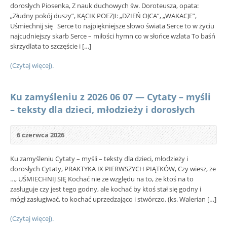
dorosłych Piosenka, Z nauk duchowych św. Doroteusza, opata:
„Złudny pokój duszy”, KĄCIK POEZJI: „DZIEŃ OJCA”, „WAKACJE”,
Uśmiechnij się Serce to najpiękniejsze słowo świata Serce to w życiu
najcudniejszy skarb Serce – miłości hymn co w słońce wzlata To baśń
skrzydlata to szczęście i […]
(Czytaj więcej).
Ku zamyśleniu z 2026 06 07 — Cytaty – myśli
– teksty dla dzieci, młodzieży i dorosłych
6 czerwca 2026
Ku zamyśleniu Cytaty – myśli – teksty dla dzieci, młodzieży i
dorosłych Cytaty, PRAKTYKA IX PIERWSZYCH PIĄTKÓW, Czy wiesz, że
…, UŚMIECHNIJ SIĘ Kochać nie ze względu na to, że ktoś na to
zasługuje czy jest tego godny, ale kochać by ktoś stał się godny i
mógł zasługiwać, to kochać uprzedzająco i stwórczo. (ks. Walerian […]
(Czytaj więcej).