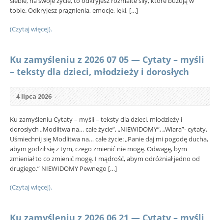
siebie, na swoje życie, to odkryjesz rozmaite siły, które buzują w
tobie. Odkryjesz pragnienia, emocje, lęki, […]
(Czytaj więcej).
Ku zamyśleniu z 2026 07 05 — Cytaty – myśli
– teksty dla dzieci, młodzieży i dorosłych
4 lipca 2026
Ku zamyśleniu Cytaty – myśli – teksty dla dzieci, młodzieży i
dorosłych „Modlitwa na… całe życie”, „NIEWIDOMY”, „Wiara”- cytaty,
Uśmiechnij się Modlitwa na… całe życie: „Panie daj mi pogodę ducha,
abym godził się z tym, czego zmienić nie mogę. Odwagę, bym
zmieniał to co zmienić mogę. I mądrość, abym odróżniał jedno od
drugiego.” NIEWIDOMY Pewnego […]
(Czytaj więcej).
Ku zamyśleniu z 2026 06 21 — Cytaty – myśli