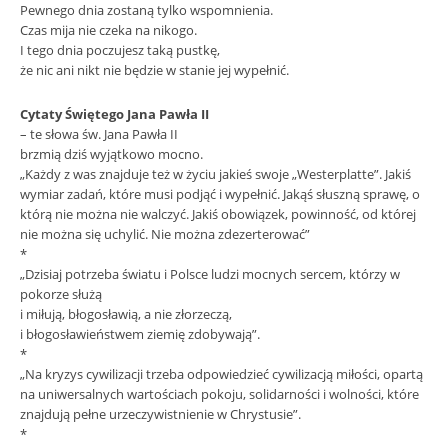
Pewnego dnia zostaną tylko wspomnienia.
Czas mija nie czeka na nikogo.
I tego dnia poczujesz taką pustkę,
że nic ani nikt nie będzie w stanie jej wypełnić.
Cytaty Świętego Jana Pawła II
– te słowa św. Jana Pawła II
brzmią dziś wyjątkowo mocno.
„Każdy z was znajduje też w życiu jakieś swoje „Westerplatte”. Jakiś
wymiar zadań, które musi podjąć i wypełnić. Jakąś słuszną sprawę, o
którą nie można nie walczyć. Jakiś obowiązek, powinność, od której
nie można się uchylić. Nie można zdezerterować”
*
„Dzisiaj potrzeba światu i Polsce ludzi mocnych sercem, którzy w
pokorze służą
i miłują, błogosławią, a nie złorzeczą,
i błogosławieństwem ziemię zdobywają”.
*
„Na kryzys cywilizacji trzeba odpowiedzieć cywilizacją miłości, opartą
na uniwersalnych wartościach pokoju, solidarności i wolności, które
znajdują pełne urzeczywistnienie w Chrystusie”.
*