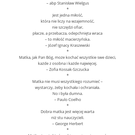
– abp Stanisław Wielgus
*
Jest jedna miłość,
która nie liczy na wzajemność,
nie szczędzi ofiar,
płacze, a przebacza, odepchnięta wraca
– to miłość macierzyńska.
– Józef Ignacy Kraszewski
*
Matka, jak Pan Bóg, może kochać wszystkie swe dzieci,
każde z osobna i każde najwięcej.
– Zofia Kossak-Szczucka
*
Matka nie musi wszystkiego rozumieć –
wystarczy, żeby kochała i ochraniała.
No i była dumna.
– Paulo Coelho
*
Dobra matka jest więcej warta
niż stu nauczycieli.
– George Herbert
*