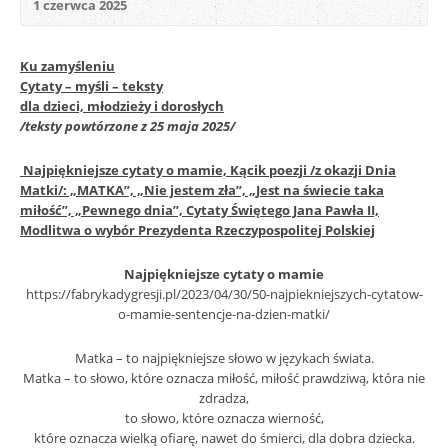
1 czerwca 2025
Ku zamyśleniu
Cytaty – myśli – teksty
dla dzieci, młodzieży i dorosłych
/teksty powtórzone z 25 maja 2025/
Najpiękniejsze cytaty o mamie, Kącik poezji /z okazji Dnia
Matki/: „MATKA”, „Nie jestem zła”, „Jest na świecie taka
miłość”, „Pewnego dnia”, Cytaty Świętego Jana Pawła II,
Modlitwa o wybór Prezydenta Rzeczypospolitej Polskiej
Najpiękniejsze cytaty o mamie
https://fabrykadygresji.pl/2023/04/30/50-najpiekniejszych-cytatow-
o-mamie-sentencje-na-dzien-matki/
Matka – to najpiękniejsze słowo w językach świata.
Matka – to słowo, które oznacza miłość, miłość prawdziwą, która nie
zdradza,
to słowo, które oznacza wierność,
które oznacza wielką ofiarę, nawet do śmierci, dla dobra dziecka.