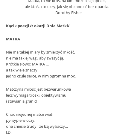
Matka, to nie ktoś, na kim można się oprzeć,
ale ktoś, kto uczy, jak się obchodzić bez oparcia.
– Dorothy Fisher
Kącik poezji
/z okazji Dnia Matki/
MATKA
Nie ma takiej miary by zmierzyć miłość,
nie ma takiej wagi, aby zważyć ją.
Krótkie słowo: MATKA …
a tak wiele znaczy.
Jedno czułe serce, w nim ogromna moc.
Matczyna miłość jest bezwarunkowa
lecz wymaga troski, obiektywizmu
i stawiania granic!
Choć niejednej matce wiatr
pył sypie w oczy,
ona zniesie trudy i ze łzą wybaczy…
J.D.