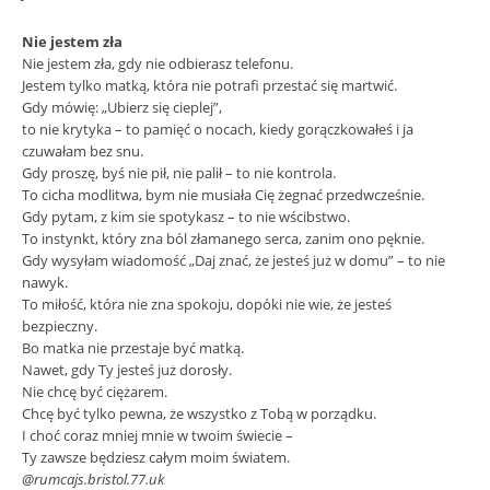
Nie jestem zła
Nie jestem zła, gdy nie odbierasz telefonu.
Jestem tylko matką, która nie potrafi przestać się martwić.
Gdy mówię: „Ubierz się cieplej”,
to nie krytyka – to pamięć o nocach, kiedy gorączkowałeś i ja
czuwałam bez snu.
Gdy proszę, byś nie pił, nie palił – to nie kontrola.
To cicha modlitwa, bym nie musiała Cię żegnać przedwcześnie.
Gdy pytam, z kim sie spotykasz – to nie wścibstwo.
To instynkt, który zna ból złamanego serca, zanim ono pęknie.
Gdy wysyłam wiadomość „Daj znać, że jesteś już w domu” – to nie
nawyk.
To miłość, która nie zna spokoju, dopóki nie wie, że jesteś
bezpieczny.
Bo matka nie przestaje być matką.
Nawet, gdy Ty jesteś już dorosły.
Nie chcę być ciężarem.
Chcę być tylko pewna, że wszystko z Tobą w porządku.
I choć coraz mniej mnie w twoim świecie –
Ty zawsze będziesz całym moim światem.
@rumcajs.bristol.77.uk