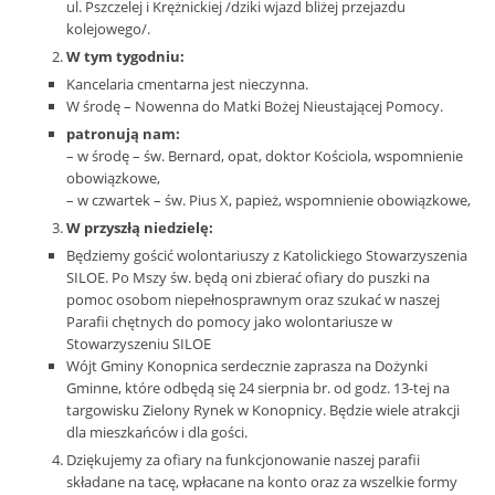
ul. Pszczelej i Krężnickiej /dziki wjazd bliżej przejazdu
kolejowego/.
W tym tygodniu:
Kancelaria cmentarna jest nieczynna.
W środę – Nowenna do Matki Bożej Nieustającej Pomocy.
patronują nam:
– w środę – św. Bernard, opat, doktor Kościola, wspomnienie
obowiązkowe,
– w czwartek – św. Pius X, papież, wspomnienie obowiązkowe,
W przyszłą niedzielę:
Będziemy gościć wolontariuszy z Katolickiego Stowarzyszenia
SILOE. Po Mszy św. będą oni zbierać ofiary do puszki na
pomoc osobom niepełnosprawnym oraz szukać w naszej
Parafii chętnych do pomocy jako wolontariusze w
Stowarzyszeniu SILOE
Wójt Gminy Konopnica serdecznie zaprasza na Dożynki
Gminne, które odbędą się 24 sierpnia br. od godz. 13-tej na
targowisku Zielony Rynek w Konopnicy. Będzie wiele atrakcji
dla mieszkańców i dla gości.
Dziękujemy za ofiary na funkcjonowanie naszej parafii
składane na tacę, wpłacane na konto oraz za wszelkie formy