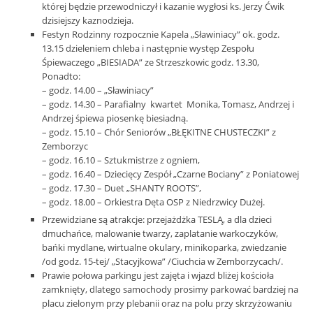
której będzie przewodniczył i kazanie wygłosi ks. Jerzy Ćwik
dzisiejszy kaznodzieja.
Festyn Rodzinny rozpocznie Kapela „Sławiniacy” ok. godz.
13.15 dzieleniem chleba i następnie występ Zespołu
Śpiewaczego „BIESIADA” ze Strzeszkowic godz. 13.30,
Ponadto:
– godz. 14.00 – „Sławiniacy”
– godz. 14.30 – Parafialny kwartet Monika, Tomasz, Andrzej i
Andrzej śpiewa piosenkę biesiadną.
– godz. 15.10 – Chór Seniorów „BŁĘKITNE CHUSTECZKI” z
Zemborzyc
– godz. 16.10 – Sztukmistrze z ogniem,
– godz. 16.40 – Dziecięcy Zespół „Czarne Bociany” z Poniatowej
– godz. 17.30 – Duet „SHANTY ROOTS”,
– godz. 18.00 – Orkiestra Dęta OSP z Niedrzwicy Dużej.
Przewidziane są atrakcje: przejażdżka TESLĄ, a dla dzieci
dmuchańce, malowanie twarzy, zaplatanie warkoczyków,
bańki mydlane, wirtualne okulary, minikoparka, zwiedzanie
/od godz. 15-tej/ „Stacyjkowa” /Ciuchcia w Zemborzycach/.
Prawie połowa parkingu jest zajęta i wjazd bliżej kościoła
zamknięty, dlatego samochody prosimy parkować bardziej na
placu zielonym przy plebanii oraz na polu przy skrzyżowaniu