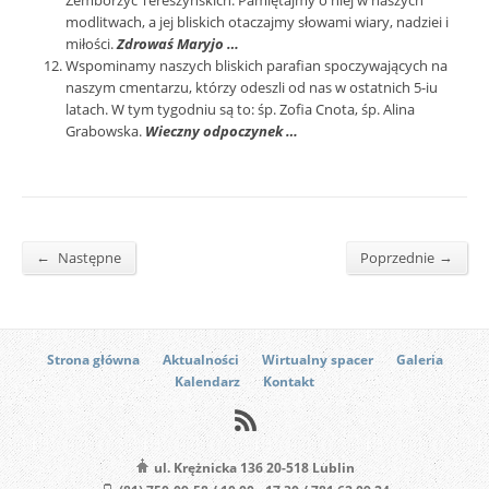
Zemborzyc Tereszyńskich. Pamiętajmy o niej w naszych
modlitwach, a jej bliskich otaczajmy słowami wiary, nadziei i
miłości.
Zdrowaś Maryjo …
Wspominamy naszych bliskich parafian spoczywających na
naszym cmentarzu, którzy odeszli od nas w ostatnich 5-iu
latach. W tym tygodniu są to: śp. Zofia Cnota, śp. Alina
Grabowska.
Wieczny odpoczynek …
←
→
Następne
Poprzednie
Strona główna
Aktualności
Wirtualny spacer
Galeria
Kalendarz
Kontakt
ul. Krężnicka 136 20-518 Lublin