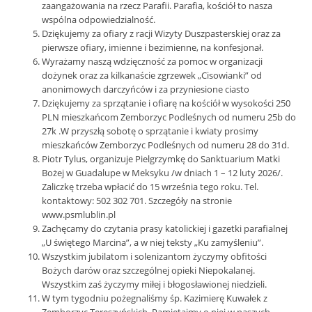
zaangażowania na rzecz Parafii. Parafia, kościół to nasza
wspólna odpowiedzialność.
Dziękujemy za ofiary z racji Wizyty Duszpasterskiej oraz za
pierwsze ofiary, imienne i bezimienne, na konfesjonał.
Wyrażamy naszą wdzięczność za pomoc w organizacji
dożynek oraz za kilkanaście zgrzewek „Cisowianki” od
anonimowych darczyńców i za przyniesione ciasto
Dziękujemy za sprzątanie i ofiarę na kościół w wysokości 250
PLN mieszkańcom Zemborzyc Podleśnych od numeru 25b do
27k .W przyszłą sobotę o sprzątanie i kwiaty prosimy
mieszkańców Zemborzyc Podleśnych od numeru 28 do 31d.
Piotr Tylus, organizuje Pielgrzymkę do Sanktuarium Matki
Bożej w Guadalupe w Meksyku /w dniach 1 – 12 luty 2026/.
Zaliczkę trzeba wpłacić do 15 września tego roku. Tel.
kontaktowy: 502 302 701. Szczegóły na stronie
www.psmlublin.pl
Zachęcamy do czytania prasy katolickiej i gazetki parafialnej
„U świętego Marcina”, a w niej teksty „Ku zamyśleniu”.
Wszystkim jubilatom i solenizantom życzymy obfitości
Bożych darów oraz szczególnej opieki Niepokalanej.
Wszystkim zaś życzymy miłej i błogosławionej niedzieli.
W tym tygodniu pożegnaliśmy śp. Kazimierę Kuwałek z