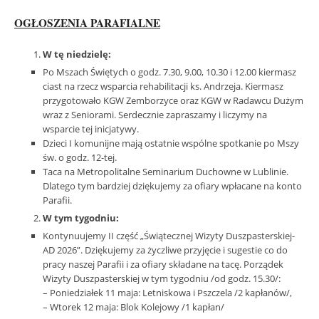
OGŁOSZENIA PARAFIALNE
W tę niedzielę:
Po Mszach Świętych o godz. 7.30, 9.00, 10.30 i 12.00 kiermasz
ciast na rzecz wsparcia rehabilitacji ks. Andrzeja. Kiermasz
przygotowało KGW Zemborzyce oraz KGW w Radawcu Dużym
wraz z Seniorami. Serdecznie zapraszamy i liczymy na
wsparcie tej inicjatywy.
Dzieci I komunijne mają ostatnie wspólne spotkanie po Mszy
św. o godz. 12-tej.
Taca na Metropolitalne Seminarium Duchowne w Lublinie.
Dlatego tym bardziej dziękujemy za ofiary wpłacane na konto
Parafii.
W tym tygodniu:
Kontynuujemy II część „Świątecznej Wizyty Duszpasterskiej-
AD 2026”. Dziękujemy za życzliwe przyjęcie i sugestie co do
pracy naszej Parafii i za ofiary składane na tacę. Porządek
Wizyty Duszpasterskiej w tym tygodniu /od godz. 15.30/:
– Poniedziałek 11 maja: Letniskowa i Pszczela /2 kapłanów/,
– Wtorek 12 maja: Blok Kolejowy /1 kapłan/