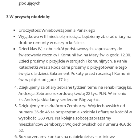
głodujących.
3.W przyszłą niedzielę:
Uroczystość Wniebowstąpienia Pańskiego
Wyjątkowo w III niedzielę miesiąca będziemy zbierać ofiary na
drobne remonty w naszym kościele.
Dzieci klas IV, z obu szkół podstawowych, zapraszamy do
świętowania rocznicy I Komunii św. na Mszy św. o godz. 12.00.
Dzieci prosimy o przyjście w strojach I komunijnych, a Panie
Katechetki wraz z Rodzicami prosimy o przygotowanie tego
święta dla dzieci. Sakrament Pokuty przed rocznicą I Komunii
św. w piątek od godz. 17-tej.
Dziękujemy za ofiary zebrane tydzień temu na rehabilitację ks.
Andrzeja. Zebrano rekordową kwotę 22 tys. PLN. W imieniu
ks. Andrzeja składamy serdeczne Bóg zapłać.
Dziękujemy mieszkańcom Zemborzyc Wojciechowskich od
numeru 36 do 46 za posprzątanie kościoła i ofiarę na kościół w
wysokości 360 PLN. Na kolejna sobotę zapraszamy
mieszkańców Zemborzyc Wojciechowskich od numeru 46A do
52.
Rozpoczynamy konkurs na najpiękniejszy surfiniowy