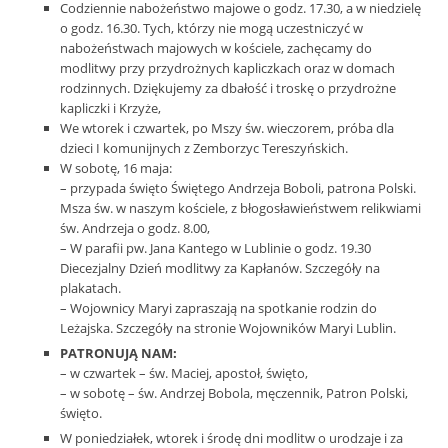
Codziennie nabożeństwo majowe o godz. 17.30, a w niedzielę
o godz. 16.30. Tych, którzy nie mogą uczestniczyć w
nabożeństwach majowych w kościele, zachęcamy do
modlitwy przy przydrożnych kapliczkach oraz w domach
rodzinnych. Dziękujemy za dbałość i troskę o przydrożne
kapliczki i Krzyże,
We wtorek i czwartek, po Mszy św. wieczorem, próba dla
dzieci I komunijnych z Zemborzyc Tereszyńskich.
W sobotę, 16 maja:
– przypada święto Świętego Andrzeja Boboli, patrona Polski.
Msza św. w naszym kościele, z błogosławieństwem relikwiami
św. Andrzeja o godz. 8.00,
– W parafii pw. Jana Kantego w Lublinie o godz. 19.30
Diecezjalny Dzień modlitwy za Kapłanów. Szczegóły na
plakatach.
– Wojownicy Maryi zapraszają na spotkanie rodzin do
Leżajska. Szczegóły na stronie Wojowników Maryi Lublin.
PATRONUJĄ NAM:
– w czwartek – św. Maciej, apostoł, święto,
– w sobotę – św. Andrzej Bobola, męczennik, Patron Polski,
święto.
W poniedziałek, wtorek i środę dni modlitw o urodzaje i za