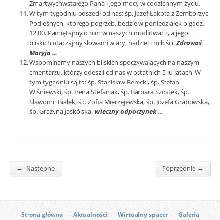
Zmartwychwstałego Pana i Jego mocy w codziennym życiu.
W tym tygodniu odszedł od nas: śp. Józef Łakota z Zemborzyc
Podleśnych, którego pogrzeb, będzie w poniedziałek o godz.
12.00. Pamiętajmy o nim w naszych modlitwach, a jego
bliskich otaczajmy słowami wiary, nadziei i miłości.
Zdrowaś
Maryjo …
Wspominamy naszych bliskich spoczywających na naszym
cmentarzu, którzy odeszli od nas w ostatnich 5-iu latach. W
tym tygodniu są to: śp. Stanisław Berecki, śp. Stefan
Wiśniewski, śp. Irena Stefaniak, śp. Barbara Szostek, śp.
Sławomir Białek, śp. Zofia Mierzejewska, śp. Józefa Grabowska,
śp. Grażyna Jaskólska.
Wieczny odpoczynek …
←
→
Następne
Poprzednie
Strona główna
Aktualności
Wirtualny spacer
Galeria