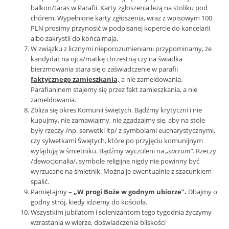
balkon/taras w Parafii. Karty zgłoszenia leżą na stoliku pod
chórem. Wypełnione karty zgłoszenia, wraz z wpisowym 100
PLN prosimy przynosić w podpisanej kopercie do kancelarii
albo zakrystii do końca maja.
W związku z licznymi nieporozumieniami przypominamy, że
kandydat na ojca/matkę chrzestną czy na świadka
bierzmowania stara się o zaświadczenie w parafii
faktycznego zamieszkania,
a nie zameldowania.
Parafianinem stajemy się przez fakt zamieszkania, a nie
zameldowania.
Zbliża się okres Komunii świętych. Bądźmy krytyczni i nie
kupujmy, nie zamawiajmy, nie zgadzajmy się, aby na stole
były rzeczy /np. serwetki itp/ z symbolami eucharystycznymi,
czy sylwetkami Świętych, które po przyjęciu komunijnym
wylądują w śmietniku. Bądźmy wyczuleni na
„sacrum”.
Rzeczy
/dewocjonalia/, symbole religijne nigdy nie powinny być
wyrzucane na śmietnik. Można je ewentualnie z szacunkiem
spalić.
Pamiętajmy –
„W progi Boże w godnym ubiorze”.
Dbajmy o
godny strój, kiedy idziemy do kościoła.
Wszystkim jubilatom i solenizantom tego tygodnia życzymy
wzrastania w wierze, doświadczenia bliskości