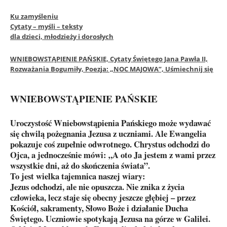
Ku zamyśleniu
Cytaty – myśli – teksty
dla dzieci, młodzieży i dorosłych
WNIEBOWSTĄPIENIE PAŃSKIE, Cytaty Świętego Jana Pawła II,
Rozważania Bogumiły, Poezja: „NOC MAJOWA”,
Uśmiechnij się
WNIEBOWSTĄPIENIE PAŃSKIE
Uroczystość Wniebowstąpienia Pańskiego może wydawać
się chwilą pożegnania Jezusa z uczniami. Ale Ewangelia
pokazuje coś zupełnie odwrotnego. Chrystus odchodzi do
Ojca, a jednocześnie mówi: „A oto Ja jestem z wami przez
wszystkie dni, aż do skończenia świata”.
To jest wielka tajemnica naszej wiary:
Jezus odchodzi, ale nie opuszcza. Nie znika z życia
człowieka, lecz staje się obecny jeszcze głębiej – przez
Kościół, sakramenty, Słowo Boże i działanie Ducha
Świętego. Uczniowie spotykają Jezusa na górze w Galilei.