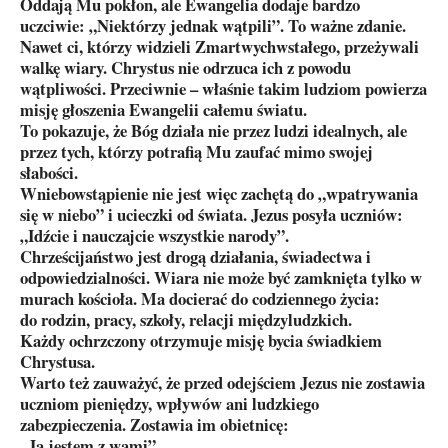
Oddają Mu pokłon, ale Ewangelia dodaje bardzo
uczciwie: „Niektórzy jednak wątpili”. To ważne zdanie.
Nawet ci, którzy widzieli Zmartwychwstałego, przeżywali
walkę wiary. Chrystus nie odrzuca ich z powodu
wątpliwości. Przeciwnie – właśnie takim ludziom powierza
misję głoszenia Ewangelii całemu światu.
To pokazuje, że Bóg działa nie przez ludzi idealnych, ale
przez tych, którzy potrafią Mu zaufać mimo swojej
słabości.
Wniebowstąpienie nie jest więc zachętą do „wpatrywania
się w niebo” i ucieczki od świata. Jezus posyła uczniów:
„Idźcie i nauczajcie wszystkie narody”.
Chrześcijaństwo jest drogą działania, świadectwa i
odpowiedzialności. Wiara nie może być zamknięta tylko w
murach kościoła. Ma docierać do codziennego życia:
do rodzin, pracy, szkoły, relacji międzyludzkich.
Każdy ochrzczony otrzymuje misję bycia świadkiem
Chrystusa.
Warto też zauważyć, że przed odejściem Jezus nie zostawia
uczniom pieniędzy, wpływów ani ludzkiego
zabezpieczenia. Zostawia im obietnicę:
„Ja jestem z wami”.