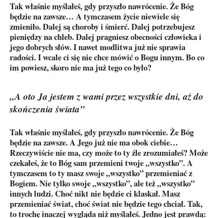
Tak właśnie myślałeś, gdy przyszło nawrócenie. Że Bóg
będzie na zawsze… A tymczasem życie niewiele się
zmieniło. Dalej są choroby i śmierć. Dalej potrzebujesz
pieniędzy na chleb. Dalej pragniesz obecności człowieka i
jego dobrych słów. I nawet modlitwa już nie sprawia
radości. I wcale ci się nie chce mówić o Bogu innym. Bo co
im powiesz, skoro nie ma już tego co było?
„A oto Ja jestem z wami przez wszystkie dni, aż do
skończenia świata”
Tak właśnie myślałeś, gdy przyszło nawrócenie. Że Bóg
będzie na zawsze. A Jego już nie ma obok ciebie…
Rzeczywiście nie ma, czy może to ty źle zrozumiałeś? Może
czekałeś, że to Bóg sam przemieni twoje „wszystko”. A
tymczasem to ty masz swoje „wszystko” przemieniać z
Bogiem. Nie tylko swoje „wszystko”, ale też „wszystko”
innych ludzi. Choć nikt nie będzie ci klaskał. Masz
przemieniać świat, choć świat nie będzie tego chciał. Tak,
to trochę inaczej wygląda niż myślałeś. Jedno jest prawdą: