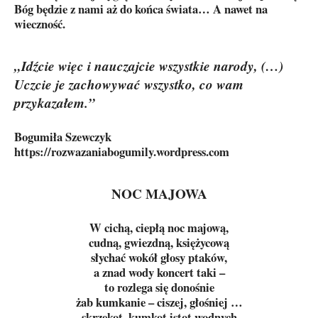
Bóg będzie z nami aż do końca świata… A nawet na
wieczność.
„Idźcie więc i nauczajcie wszystkie narody, (…)
Uczcie je zachowywać wszystko, co wam
przykazałem.”
Bogumiła Szewczyk
https://rozwazaniabogumily.wordpress.com
NOC MAJOWA
W cichą, ciepłą noc majową,
cudną, gwiezdną, księżycową
słychać wokół głosy ptaków,
a znad wody koncert taki –
to rozlega się donośnie
żab kumkanie – ciszej, głośniej …
skrzekot, kumkot istot wodnych