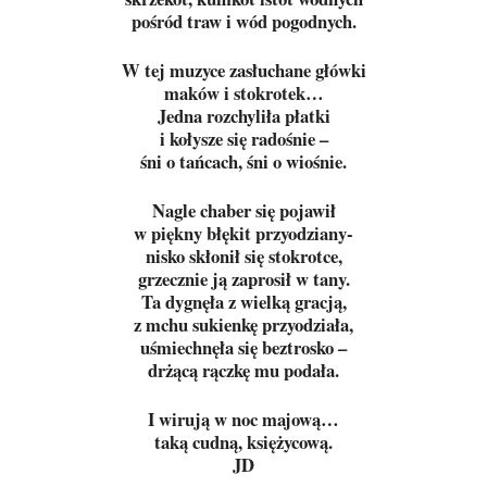
pośród traw i wód pogodnych.
W tej muzyce zasłuchane główki
maków i stokrotek…
Jedna rozchyliła płatki
i kołysze się radośnie –
śni o tańcach, śni o wiośnie.
Nagle chaber się pojawił
w piękny błękit przyodziany-
nisko skłonił się stokrotce,
grzecznie ją zaprosił w tany.
Ta dygnęła z wielką gracją,
z mchu sukienkę przyodziała,
uśmiechnęła się beztrosko –
drżącą rączkę mu podała.
I wirują w noc majową…
taką cudną, księżycową.
JD