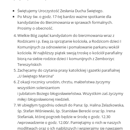
Świętujemy Uroczystość Zesłania Ducha Świętego.
Po Mszy św. o godz. 17-tej bardzo ważne spotkanie dla
kandydatów do Bierzmowania w sprawach formalnych.
Prosimy o obecność.
Wielkie Bóg zapłać kandydatom do bierzmowania wraz z
Rodzicami i p. Ewą za sprzątanie kościoła, a Rodzicom dzieci I
Komunijnych za odnowienie i pomalowanie parkanu wokół
kościoła. W najbliższy piątek swoją troskę o kościół parafialny
biorą na siebie rodzice dzieci I komunijnych z Zemborzyc
Tereszyńskich
Zachęcamy do czytania prasy katolickiej i gazetki parafialnej
„U świętego Marcina”
Z okazji rocznicy urodzin, chrztu, małżeństwa życzymy
wszystkim solenizantom
i jubilatom Bożego błogosławieństwa. Wszystkim zaś życzymy
miłej i błogosławionej niedzieli.
W ubiegłym tygodniu odeszli do Pana: śp. Halina Żelazkowska,
śp. Stefan Wiśniewski, śp. Stanisław Berecki oraz śp. Irena
Stefaniak, której pogrzeb będzie w środę o godz. 12.30
/wprowadzenie o godz. 12.00/. Pamiętajmy o nich w naszych
modlitwach oraz o ich najbliższych i wspierajmy się nawzajem