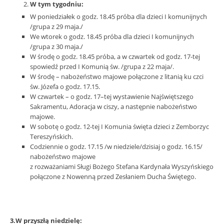
W tym tygodniu:
W poniedziałek o godz. 18.45 próba dla dzieci I komunijnych
/grupa z 29 maja./
We wtorek o godz. 18.45 próba dla dzieci I komunijnych
/grupa z 30 maja./
W środę o godz. 18.45 próba, a w czwartek od godz. 17-tej
spowiedź przed I Komunią św. /grupa z 22 maja/.
W środę – nabożeństwo majowe połączone z litanią ku czci
św. Józefa o godz. 17.15.
W czwartek – o godz. 17–tej wystawienie Najświętszego
Sakramentu, Adoracja w ciszy, a następnie nabożeństwo
majowe.
W sobotę o godz. 12-tej I Komunia święta dzieci z Zemborzyc
Tereszyńskich.
Codziennie o godz. 17.15 /w niedziele/dzisiaj o godz. 16.15/
nabożeństwo majowe
z rozważaniami Sługi Bożego Stefana Kardynała Wyszyńskiego
połączone z Nowenną przed Zesłaniem Ducha Świętego.
3.W przyszłą niedzielę: