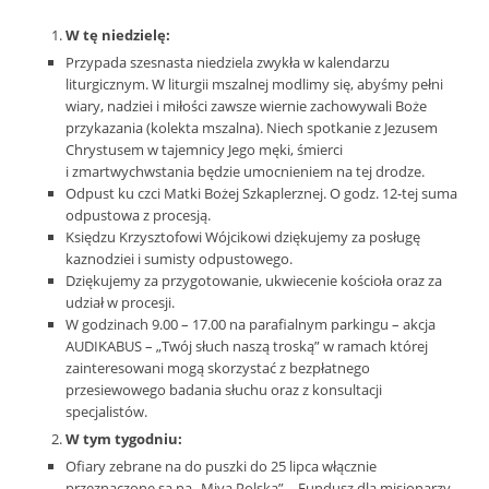
W tę niedzielę:
Przypada szesnasta niedziela zwykła w kalendarzu
liturgicznym. W liturgii mszalnej modlimy się, abyśmy pełni
wiary, nadziei i miłości zawsze wiernie zachowywali Boże
przykazania (kolekta mszalna). Niech spotkanie z Jezusem
Chrystusem w tajemnicy Jego męki, śmierci
i zmartwychwstania będzie umocnieniem na tej drodze.
Odpust ku czci Matki Bożej Szkaplerznej. O godz. 12-tej suma
odpustowa z procesją.
Księdzu Krzysztofowi Wójcikowi dziękujemy za posługę
kaznodziei i sumisty odpustowego.
Dziękujemy za przygotowanie, ukwiecenie kościoła oraz za
udział w procesji.
W godzinach 9.00 – 17.00 na parafialnym parkingu – akcja
AUDIKABUS – „Twój słuch naszą troską” w ramach której
zainteresowani mogą skorzystać z bezpłatnego
przesiewowego badania słuchu oraz z konsultacji
specjalistów.
W tym tygodniu:
Ofiary zebrane na do puszki do 25 lipca włącznie
przeznaczone są na „Miva Polska” – Fundusz dla misjonarzy.