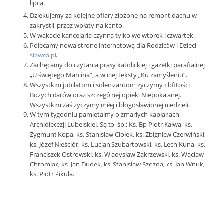
lipca.
Dziękujemy za kolejne ofiary złożone na remont dachu w
zakrystii, przez wpłaty na konto.
W wakacje kancelaria czynna tylko we wtorek i czwartek.
Polecamy nowa stronę internetową dla Rodziców i Dzieci
siewca.pl
.
Zachęcamy do czytania prasy katolickiej i gazetki parafialnej
„U świętego Marcina”, a w niej teksty „Ku zamyśleniu”.
Wszystkim jubilatom i solenizantom życzymy obfitości
Bożych darów oraz szczególnej opieki Niepokalanej.
Wszystkim zaś życzymy miłej i błogosławionej niedzieli.
W tym tygodniu pamiętajmy o zmarłych kapłanach
Archidiecezji Lubelskiej. Są to śp.: Ks. Bp Piotr Kałwa, ks.
Zygmunt Kopa, ks. Stanisław Ciołek, ks. Zbigniew Czerwiński,
ks. Józef Nieściór, ks. Lucjan Szubartowski, ks. Lech Kuna, ks.
Franciszek Ostrowski, ks. Władysław Zakrzewski, ks. Wacław
Chromiak, ks. Jan Dudek, ks. Stanisław Szozda, ks. Jan Wnuk,
ks. Piotr Pikula.