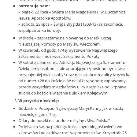
patronują nam:
– piątek, 22 lipca – Święta Maria Magdalena (I w.), uczennica
Jezusa, Apostołka Apostołów;
– sobota, 23 lipca – Święta Brygida (1303-1373), zakonnica,
współpatronka Europy.
W środę – zapraszamy na Nowennę do Matki Bożej
Nieustającej Pomocy po Mszy św. wieczorem.
W czwartek, od godz. 17-tej wystawienie Najświętszego
Sakramentu i możliwość Sakramentu Pokuty
W sobotę całodzienna Adoracja Najświętszego Sakramentu.
Dziękujemy osobom stale adorującym /powinno być zawsze
przynajmniej dwie osoby/ oraz mieszkańcom z ulicy Krężnicka
od numeru 28 do kościoła. W najbliższą sobotę zapraszamy
przede wszystkim mieszkańców ulicy Krężnicka od 3 /prawa
strona do kościoła włącznie z Blokiem Kolejowym.
W przyszłą niedzielę:
Godzinki o Poczęciu Najświętszej Maryi Panny jak w każdą
niedzielę o godz. 7-ej.
Ofiary do puszki na fundusz misyjny „Miva Polska”
Po Mszach św. na parkingu kościelnym błogosławieństwo
kierowców i pojazdów z racji wspomnienia św. Krzysztofa 25