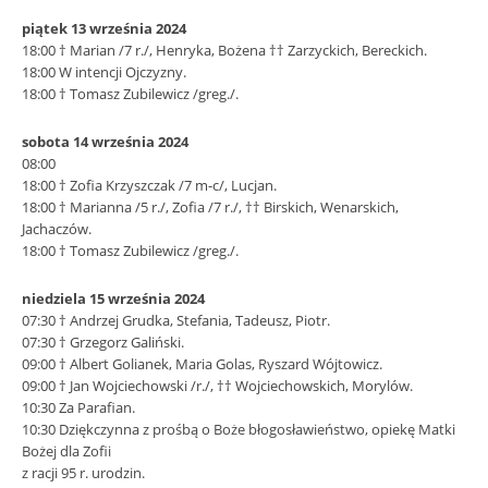
piątek 13 września 2024
18:00 † Marian /7 r./, Henryka, Bożena †† Zarzyckich, Bereckich.
18:00 W intencji Ojczyzny.
18:00 † Tomasz Zubilewicz /greg./.
sobota 14 września 2024
08:00
18:00 † Zofia Krzyszczak /7 m-c/, Lucjan.
18:00 † Marianna /5 r./, Zofia /7 r./, †† Birskich, Wenarskich,
Jachaczów.
18:00 † Tomasz Zubilewicz /greg./.
niedziela 15 września 2024
07:30 † Andrzej Grudka, Stefania, Tadeusz, Piotr.
07:30 † Grzegorz Galiński.
09:00 † Albert Golianek, Maria Golas, Ryszard Wójtowicz.
09:00 † Jan Wojciechowski /r./, †† Wojciechowskich, Morylów.
10:30 Za Parafian.
10:30 Dziękczynna z prośbą o Boże błogosławieństwo, opiekę Matki
Bożej dla Zofii
z racji 95 r. urodzin.