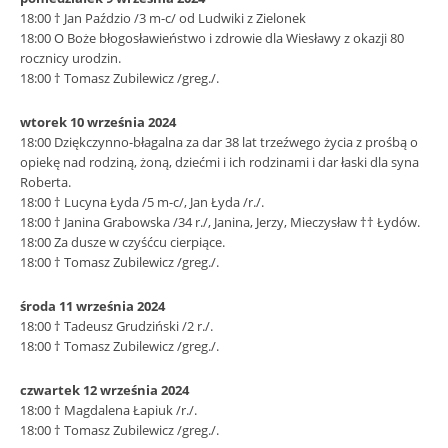
18:00 † Jan Paździo /3 m-c/ od Ludwiki z Zielonek
18:00 O Boże błogosławieństwo i zdrowie dla Wiesławy z okazji 80
rocznicy urodzin.
18:00 † Tomasz Zubilewicz /greg./.
wtorek 10 września 2024
18:00 Dziękczynno-błagalna za dar 38 lat trzeźwego życia z prośbą o
opiekę nad rodziną, żoną, dziećmi i ich rodzinami i dar łaski dla syna
Roberta.
18:00 † Lucyna Łyda /5 m-c/, Jan Łyda /r./.
18:00 † Janina Grabowska /34 r./, Janina, Jerzy, Mieczysław †† Łydów.
18:00 Za dusze w czyśćcu cierpiące.
18:00 † Tomasz Zubilewicz /greg./.
środa 11 września 2024
18:00 † Tadeusz Grudziński /2 r./.
18:00 † Tomasz Zubilewicz /greg./.
czwartek 12 września 2024
18:00 † Magdalena Łapiuk /r./.
18:00 † Tomasz Zubilewicz /greg./.