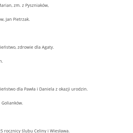
Marian, zm. z Pyszniaków,
w, Jan Pietrzak.
ieństwo, zdrowie dla Agaty.
m.
eństwo dla Pawła i Daniela z okazji urodzin.
z Golianków.
25 rocznicy ślubu Celiny i Wiesława.