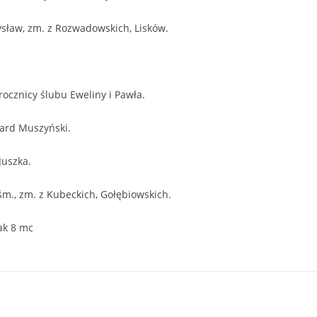
dysław, zm. z Rozwadowskich, Lisków.
 rocznicy ślubu Eweliny i Pawła.
ward Muszyński.
Juszka.
śm., zm. z Kubeckich, Gołębiowskich.
ak 8 mc