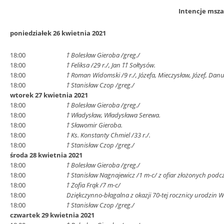
Intencje msza
poniedziałek 26 kwietnia 2021
18:00
† Bolesław Gieroba /greg./
18:00
† Feliksa /29 r./, Jan †† Sołtysów.
18:00
† Roman Widomski /9 r./, Józefa, Mieczysław, Józef, Dan
18:00
† Stanisław Czop /greg./
wtorek 27 kwietnia 2021
18:00
† Bolesław Gieroba /greg./
18:00
† Władysław, Władysława Serewa.
18:00
† Sławomir Gieroba.
18:00
† Ks. Konstanty Chmiel /33 r./.
18:00
† Stanisław Czop /greg./
środa 28 kwietnia 2021
18:00
† Bolesław Gieroba /greg./
18:00
† Stanisław Nagnajewicz /1 m-c/ z ofiar złożonych podc
18:00
† Zofia Frąk /7 m-c/
18:00
Dziękczynno-błagalna z okazji 70-tej rocznicy urodzin 
18:00
† Stanisław Czop /greg./
czwartek 29 kwietnia 2021