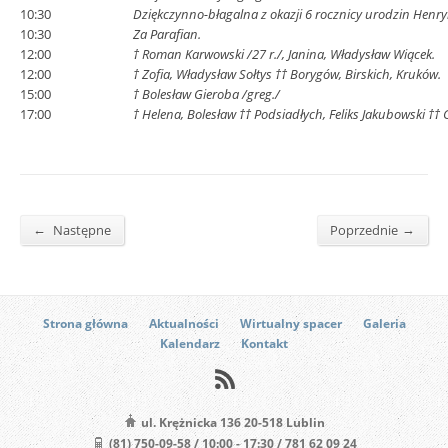
10:30
Dziękczynno-błagalna z okazji 6 rocznicy urodzin Henry
10:30
Za Parafian.
12:00
† Roman Karwowski /27 r./, Janina, Władysław Wiącek.
12:00
† Zofia, Władysław Sołtys †† Borygów, Birskich, Kruków.
15:00
† Bolesław Gieroba /greg./
17:00
† Helena, Bolesław †† Podsiadłych, Feliks Jakubowski †† 
←
→
Następne
Poprzednie
Strona główna
Aktualności
Wirtualny spacer
Galeria
Kalendarz
Kontakt
ul. Krężnicka 136 20-518 Lublin
(81) 750-09-58 / 10:00 - 17:30 / 781 62 09 24