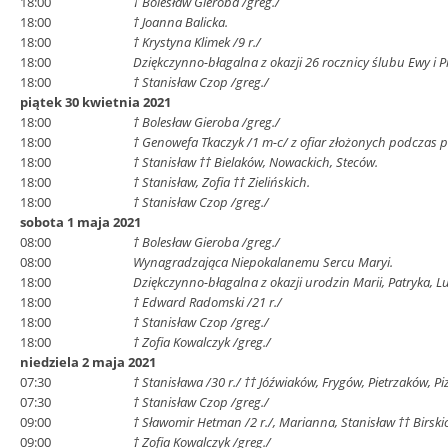
18:00
† Bolesław Gieroba /greg./
18:00
† Joanna Balicka.
18:00
† Krystyna Klimek /9 r./
18:00
Dziękczynno-błagalna z okazji 26 rocznicy ślubu Ewy i Pi
18:00
† Stanisław Czop /greg./
piątek 30 kwietnia 2021
18:00
† Bolesław Gieroba /greg./
18:00
† Genowefa Tkaczyk /1 m-c/ z ofiar złożonych podczas 
18:00
† Stanisław †† Bielaków, Nowackich, Steców.
18:00
† Stanisław, Zofia †† Zielińskich.
18:00
† Stanisław Czop /greg./
sobota 1 maja 2021
08:00
† Bolesław Gieroba /greg./
08:00
Wynagradzająca Niepokalanemu Sercu Maryi.
18:00
Dziękczynno-błagalna z okazji urodzin Marii, Patryka, Lu
18:00
† Edward Radomski /21 r./
18:00
† Stanisław Czop /greg./
18:00
† Zofia Kowalczyk /greg./
niedziela 2 maja 2021
07:30
† Stanisława /30 r./ †† Jóźwiaków, Frygów, Pietrzaków, P
07:30
† Stanisław Czop /greg./
09:00
† Sławomir Hetman /2 r./, Marianna, Stanisław †† Birskic
09:00
† Zofia Kowalczyk /greg./