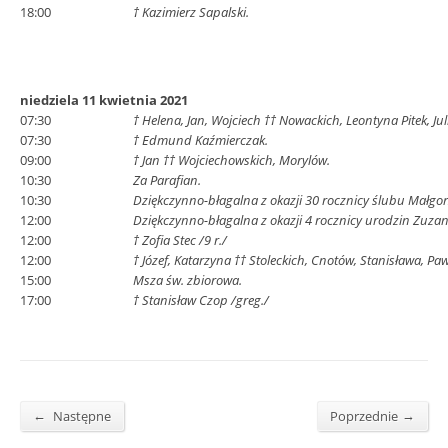
18:00
† Kazimierz Sapalski.
niedziela 11 kwietnia 2021
07:30
† Helena, Jan, Wojciech †† Nowackich, Leontyna Pitek, Ju
07:30
† Edmund Kaźmierczak.
09:00
† Jan †† Wojciechowskich, Morylów.
10:30
Za Parafian.
10:30
Dziękczynno-błagalna z okazji 30 rocznicy ślubu Małgor
12:00
Dziękczynno-błagalna z okazji 4 rocznicy urodzin Zuza
12:00
† Zofia Stec /9 r./
12:00
† Józef, Katarzyna †† Stoleckich, Cnotów, Stanisława, Paw
15:00
Msza św. zbiorowa.
17:00
† Stanisław Czop /greg./
←
→
Następne
Poprzednie