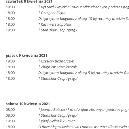
czwartek 8 kwietnia 2021
18:00
† Ryszard Tymicki /1 m-c/ z ofiar złożonych podczas po
18:00
† Grzegorz Zięba.
18:00
Dziękczynno-błagalna z okazji 18-tej rocznicy urodzin 
18:00
† Kazimierz Sapalski.
18:00
† Stanisław Czop /greg./
piątek 9 kwietnia 2021
18:00
† Czesław Bednarczyk.
18:00
† Zbigniew Kaźmierczak.
18:00
Dziękczynno-błagalna z okazji 5-tej rocznicy urodzin Ga
18:00
† Stanisław Czop /greg./
sobota 10 kwietnia 2021
08:00
† Joanna Balicka /1 m-c/ z ofiar złożonych podczas pog
08:00
† Stanisław Czop /greg./
18:00
† Józef Zieliński /6 m-c/.
18:00
O Boże błogosławieństwo i pomoc w nauce dla Macieja z 