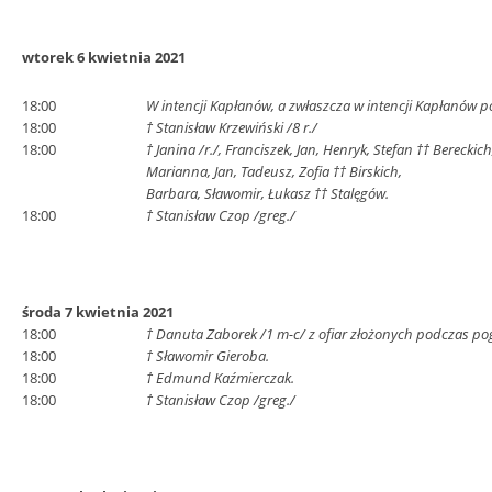
wtorek 6 kwietnia 2021
18:00
W intencji Kapłanów, a zwłaszcza w intencji Kapłanów po
18:00
† Stanisław Krzewiński /8 r./
18:00
† Janina /r./, Franciszek, Jan, Henryk, Stefan †† Bereckich
Marianna, Jan, Tadeusz, Zofia †† Birskich,
Barbara, Sławomir, Łukasz †† Stalęgów.
18:00
† Stanisław Czop /greg./
środa 7 kwietnia 2021
18:00
† Danuta Zaborek /1 m-c/ z ofiar złożonych podczas po
18:00
† Sławomir Gieroba.
18:00
† Edmund Kaźmierczak.
18:00
† Stanisław Czop /greg./