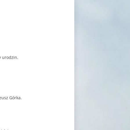
y urodzin.
deusz Górka.