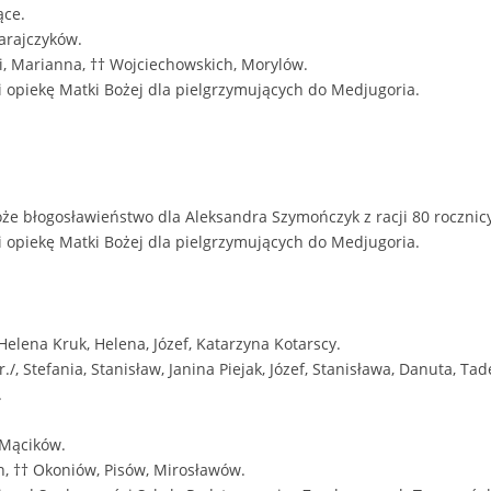
ące.
Zarajczyków.
ki, Marianna, †† Wojciechowskich, Morylów.
 opiekę Matki Bożej dla pielgrzymujących do Medjugoria.
że błogosławieństwo dla Aleksandra Szymończyk z racji 80 rocznic
 opiekę Matki Bożej dla pielgrzymujących do Medjugoria.
 Helena Kruk, Helena, Józef, Katarzyna Kotarscy.
/, Stefania, Stanisław, Janina Piejak, Józef, Stanisława, Danuta, Ta
.
† Mącików.
Jan, †† Okoniów, Pisów, Mirosławów.