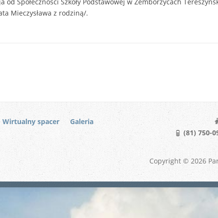
cja od Społeczności Szkoły Podstawowej w Zemborzycach Tereszyńsk
ta Mieczysława z rodziną/.
Wirtualny spacer
Galeria
(81) 750-09
Copyright © 2026 Par