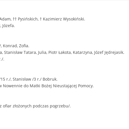
 Adam, †† Pysińskich, † Kazimierz Wysokiński.
, Józefa.
/, Konrad, Zofia.
a, Stanisław Tatara, Julia, Piotr Łakota, Katarzyna, Józef Jędrejasik.
./.
15 r./, Stanisław /3 r./ Bobruk.
w Nowennie do Matki Bożej Nieustającej Pomocy.
z ofiar złożonych podczas pogrzebu/.