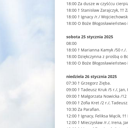
18:00 Za dusze w czyśćcu cierpi
18:00 † Stanisław Zarajczyk, †† 
18:00 † Ignacy /r./ Wojciechows
18:00 O Boże Błogosławieństwo i
sobota 25 stycznia 2025
08:00
18:00 † Marianna Kamyk /50 r./.
18:00 Dziękczynna z prośbą o Bo
18:00 O Boże Błogosławieństwo i
niedziela 26 stycznia 2025
07:30 † Grzegorz Zięba.
09:00 † Tadeusz Kruk /5 r./, Jan,
09:00 † Małgorzata Nowicka /12 r.
09:00 † Zofia Kret /2 r./, Tadeusz
10:30 Za Parafian.
12:00 † Ignacy, Feliksa Mącik, †
12:00 † Mieczysław /r./, Irena, 