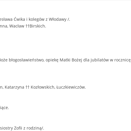
esława Ćwika i kolegów z Włodawy /.
nna, Wacław ††Birskich.
że błogosławieństwo, opiekę Matki Bożej dla jubilatów w rocznicę
n, Katarzyna †† Kozłowskich, Łuczkiewiczów.
iące.
iostry Zofii z rodziną/.