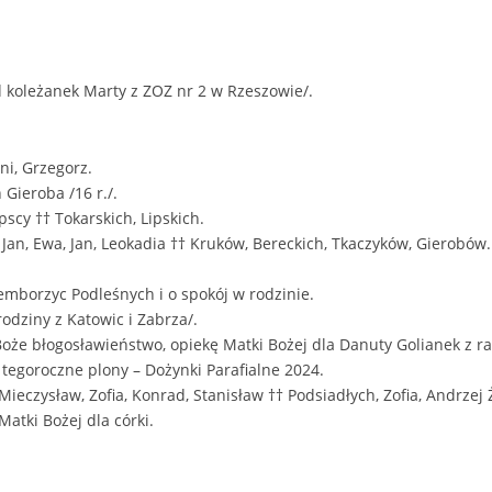
 koleżanek Marty z ZOZ nr 2 w Rzeszowie/.
ni, Grzegorz.
 Gieroba /16 r./.
pscy †† Tokarskich, Lipskich.
 Jan, Ewa, Jan, Leokadia †† Kruków, Bereckich, Tkaczyków, Gierobów.
emborzyc Podleśnych i o spokój w rodzinie.
odziny z Katowic i Zabrza/.
że błogosławieństwo, opiekę Matki Bożej dla Danuty Golianek z rac
tegoroczne plony – Dożynki Parafialne 2024.
 Mieczysław, Zofia, Konrad, Stanisław †† Podsiadłych, Zofia, Andrzej
atki Bożej dla córki.