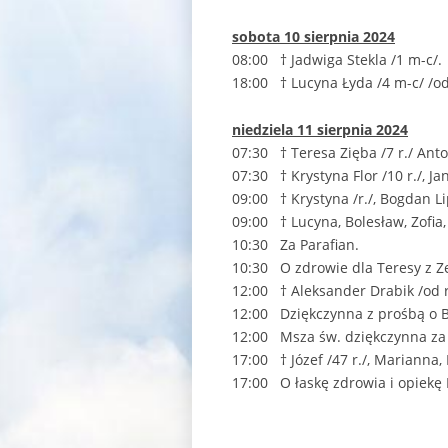
sobota 10 sierpnia 2024
08:00 † Jadwiga Stekla /1 m-c/.
18:00 † Lucyna Łyda /4 m-c/ /od
niedziela 11 sierpnia 2024
07:30 † Teresa Zięba /7 r./ Anto
07:30 † Krystyna Flor /10 r./, Jan
09:00 † Krystyna /r./, Bogdan Li
09:00 † Lucyna, Bolesław, Zofia,
10:30 Za Parafian.
10:30 O zdrowie dla Teresy z Z
12:00 † Aleksander Drabik /od r
12:00 Dziękczynna z prośbą o Bo
12:00 Msza św. dziękczynna za 
17:00 † Józef /47 r./, Marianna,
17:00 O łaskę zdrowia i opiekę M