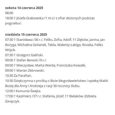
sobota 14 czerwca 2025
08:00
18:00 † Józefa Grabowska /1 m-c/ z ofiar złożonych podczas
pogrzebu/.
niedziela 15 czerwca 2025
07:30 † Stanisława /36 r./, Feliks, Zofia, Adolf, †† Ziębów, Janina, Jan
Boryga, Michalina Golianek, Tekla, Walenty Łabiga, Rozalia, Feliks
Wójcik.
07:30 † Grzegorz Galiński.
09:00 † Stefan Berecki /9 r./.
09:00 † Mieczysław, Marta Warda, Franciszka Kowalik.
09:00 † Marian Żebrowski.
10:30 Za Parafian.
10:30 Dziękczynna z prośbą o Boże błogosławieństwo i opiekę Matki
Bożej dla Anny i Andrzeja z racji 30 rocznicy ślubu.
12:00 I Komunia Święta.
17:00 † Kazimierz /37 r./, Stefania, Józef, †† Bielaków, Elżbieta
Zarajczyk.