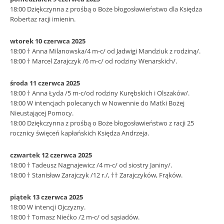
18:00 Dziękczynna z prośbą o Boże błogosławieństwo dla Księdza
Robertaz racji imienin.
wtorek 10 czerwca 2025
18:00 † Anna Milanowska/4 m-c/ od Jadwigi Mandziuk z rodziną/.
18:00 † Marcel Zarajczyk /6 m-c/ od rodziny Wenarskich/.
środa 11 czerwca 2025
18:00 † Anna Łyda /5 m-c/od rodziny Kurębskich i Olszaków/.
18:00 W intencjach polecanych w Nowennie do Matki Bożej
Nieustającej Pomocy.
18:00 Dziękczynna z prośbą o Boże błogosławieństwo z racji 25
rocznicy święceń kapłańskich Księdza Andrzeja.
czwartek 12 czerwca 2025
18:00 † Tadeusz Nagnajewicz /4 m-c/ od siostry Janiny/.
18:00 † Stanisław Zarajczyk /12 r./, †† Zarajczyków, Frąków.
piątek 13 czerwca 2025
18:00 W intencji Ojczyzny.
18:00 † Tomasz Niećko /2 m-c/ od sąsiadów.