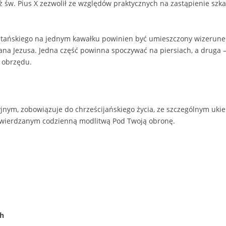
ż św. Pius X zezwolił ze względów praktycznych na zastąpienie szk
tańskiego na jednym kawałku powinien być umieszczony wizerunek 
ana Jezusa. Jedna część powinna spoczywać na piersiach, a druga –
 obrzędu.
jnym, zobowiązuje do chrześcijańskiego życia, ze szczególnym uk
otwierdzanym codzienną modlitwą Pod Twoją obronę.
ch