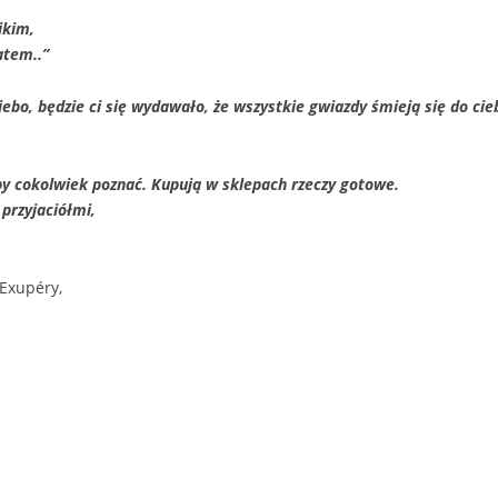
ikim,
atem..
”
iebo, będzie ci się wydawało, że wszystkie gwiazdy śmieją się do ci
by cokolwiek poznać. Kupują w sklepach rzeczy gotowe.
przyjaciółmi,
Exupéry,