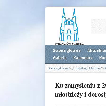
Strona główna
Aktualnoś
Galeria
Kalendarz
Kon
Strona główna
>
„U Świętego Marcina”
>
Ku zamyśleniu z 20
młodzieży i doros