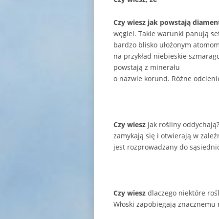
Czy wiesz jak powstają diamen
węgiel. Takie warunki panują se
bardzo blisko ułożonym atomom 
na przykład niebieskie szmaragd
powstają z minerału
o nazwie korund. Różne odcieni
C
zy wiesz
jak rośliny oddychają
zamykają się i otwierają w zale
jest rozprowadzany do sąsiedni
Czy wiesz
dlaczego niektóre rośl
Włoski zapobiegają znacznemu na