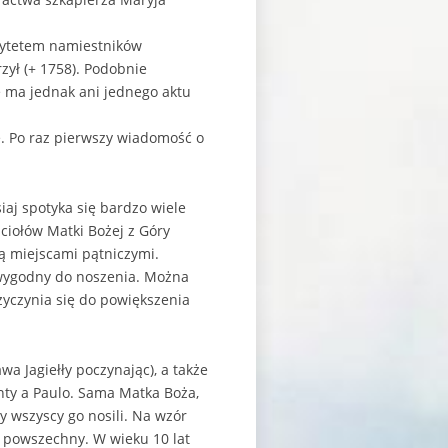
orytetem namiestników
zył (+ 1758). Podobnie
ie ma jednak ani jednego aktu
e. Po raz pierwszy wiadomość o
iaj spotyka się bardzo wiele
ściołów Matki Bożej z Góry
są miejscami pątniczymi.
 wygodny do noszenia. Można
zyczynia się do powiększenia
wa Jagiełły poczynając), a także
enty a Paulo. Sama Matka Boża,
y wszyscy go nosili. Na wzór
j powszechny. W wieku 10 lat