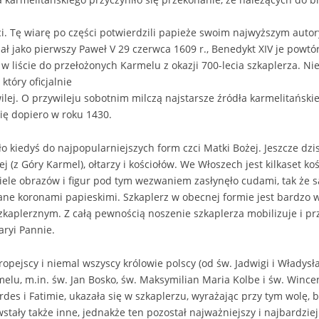
ci. Tę wiarę po części potwierdzili papieże swoim najwyższym aut
ał jako pierwszy Paweł V 29 czerwca 1609 r., Benedykt XIV je powtór
 w liście do przełożonych Karmelu z okazji 700-lecia szkaplerza. N
który oficjalnie
ilej. O przywileju sobotnim milczą najstarsze źródła karmelitański
ię dopiero w roku 1430.
 kiedyś do najpopularniejszych form czci Matki Bożej. Jeszcze dzis
 (z Góry Karmel), ołtarzy i kościołów. We Włoszech jest kilkaset ko
Wiele obrazów i figur pod tym wezwaniem zasłynęło cudami, tak że 
wane koronami papieskimi. Szkaplerz w obecnej formie jest bardzo
kaplerznym. Z całą pewnością noszenie szkaplerza mobilizuje i pr
ryi Pannie.
uropejscy i niemal wszyscy królowie polscy (od św. Jadwigi i Władysła
rmelu, m.in. św. Jan Bosko, św. Maksymilian Maria Kolbe i św. Winc
des i Fatimie, ukazała się w szkaplerzu, wyrażając przy tym wolę, b
stały także inne, jednakże ten pozostał najważniejszy i najbardzie