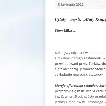
8 kwietnia 2022
Cytaty – myśli:
„Mały Książ
Słów kilka …
Dzisiejszy odpust i wspomnienie
z tekstów Starego Testamentu – z 
prześladowani przez Turków, du
się z niechęcią. Jednakże Stolic
zakładanie nowych klasztorów.
Maryja ofiarowuje szkaplerz kar
przyczynił się m.in. wielki czcici
św. Szymon Stock, szósty przeło
jednej z modlitw w Cambridge, w