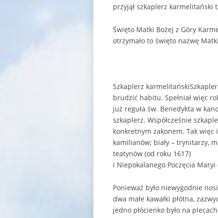
przyjął szkaplerz karmelitański t
Święto Matki Bożej z Góry Karmel
otrzymało to święto nazwę Matki
Szkaplerz karmelitańskiSzkapler
brudzić habitu. Spełniał więc r
już reguła św. Benedykta w kano
szkaplerz. Współcześnie szkaple
konkretnym zakonem. Tak więc ist
kamilianów; biały – trynitarzy, 
teatynów (od roku 1617)
i Niepokalanego Poczęcia Maryi (w
Ponieważ było niewygodnie nosić
dwa małe kawałki płótna, zazwy
jedno płócienko było na plecach