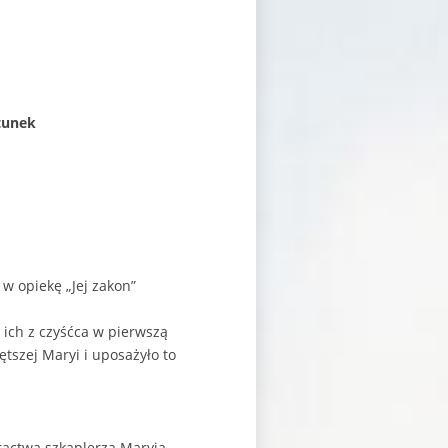
atunek
 w opiekę „Jej zakon”
 ich z czyśćca w pierwszą
ętszej Maryi i uposażyło to
ractwa szkaplerza Maryja