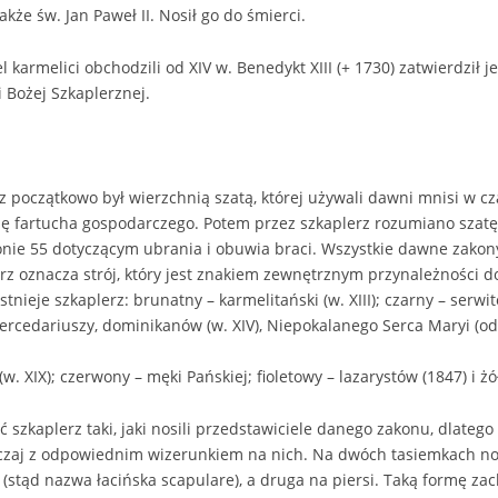
akże św. Jan Paweł II. Nosił go do śmierci.
 karmelici obchodzili od XIV w. Benedykt XIII (+ 1730) zatwierdził j
 Bożej Szkaplerznej.
z początkowo był wierzchnią szatą, której używali dawni mnisi w cz
olę fartucha gospodarczego. Potem przez szkaplerz rozumiano szatę
nie 55 dotyczącym ubrania i obuwia braci. Wszystkie dawne zakony
rz oznacza strój, który jest znakiem zewnętrznym przynależności d
nieje szkaplerz: brunatny – karmelitański (w. XIII); czarny – serwit
mercedariuszy, dominikanów (w. XIV), Niepokalanego Serca Maryi (od 
. XIX); czerwony – męki Pańskiej; fioletowy – lazarystów (1847) i żółt
 szkaplerz taki, jaki nosili przedstawiciele danego zakonu, dlatego
czaj z odpowiednim wizerunkiem na nich. Na dwóch tasiemkach no
 (stąd nazwa łacińska scapulare), a druga na piersi. Taką formę za