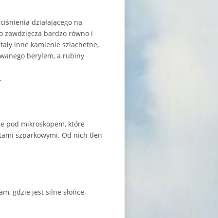
ciśnienia działającego na
co zawdzięcza bardzo równo i
ały inne kamienie szlachetne,
 zwanego berylem, a rubiny
.
zne pod mikroskopem, które
atami szparkowymi. Od nich tlen
m, gdzie jest silne słońce.