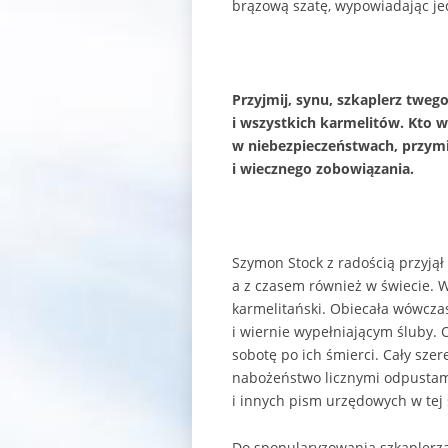
brązową szatę, wypowiadając je
Przyjmij, synu, szkaplerz tweg
i wszystkich karmelitów. Kto w
w niebezpieczeństwach, przym
i wiecznego zobowiązania.
Szymon Stock z radością przyjął
a z czasem również w świecie. W
karmelitański. Obiecała wówcza
i wiernie wypełniającym śluby. 
sobotę po ich śmierci. Cały szer
nabożeństwo licznymi odpustami.
i innych pism urzędowych w tej
Do spopularyzowania szkaplerza