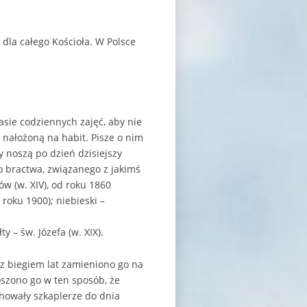
e dla całego Kościoła. W Polsce
asie codziennych zajęć, aby nie
 nałożoną na habit. Pisze o nim
 noszą po dzień dzisiejszy
o bractwa, związanego z jakimś
ów (w. XIV), od roku 1860
roku 1900); niebieski –
y – św. Józefa (w. XIX).
 z biegiem lat zamieniono go na
szono go w ten sposób, że
chowały szkaplerze do dnia