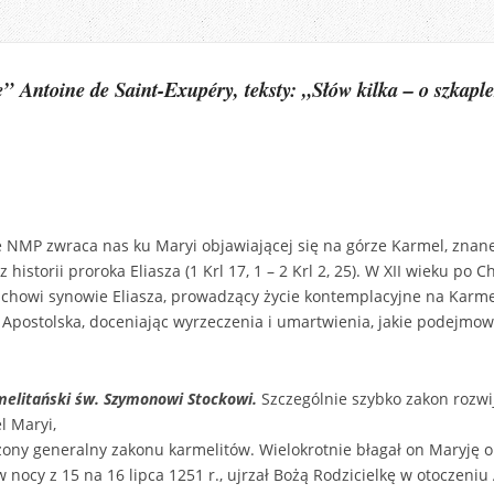
ę”
Antoine de Saint-Exupéry, teksty: „
Słów kilka – o szkapl
 NMP zwraca nas ku Maryi objawiającej się na górze Karmel, znane
historii proroka Eliasza (1 Krl 17, 1 – 2 Krl 2, 25). W XII wieku po 
chowi synowie Eliasza, prowadzący życie kontemplacyjne na Karme
a Apostolska, doceniając wyrzeczenia i umartwienia, jakie podejmowa
melitański św. Szymonowi Stockowi.
Szczególnie szybko zakon rozwija
el Maryi,
żony generalny zakonu karmelitów. Wielokrotnie błagał on Maryję o
 nocy z 15 na 16 lipca 1251 r., ujrzał Bożą Rodzicielkę w otoczeni