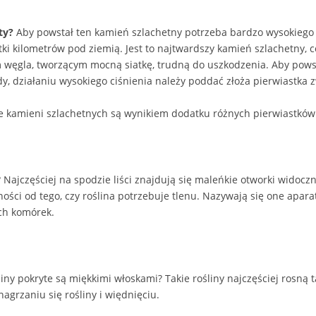
ty?
Aby powstał ten kamień szlachetny potrzeba bardzo wysokiego 
tki kilometrów pod ziemią. Jest to najtwardszy kamień szlachetny, 
węgla, tworzącym mocną siatkę, trudną do uszkodzenia. Aby powst
y, działaniu wysokiego ciśnienia należy poddać złoża pierwiastka
e kamieni szlachetnych są wynikiem dodatku różnych pierwiastków
? Najczęściej na spodzie liści znajdują się maleńkie otworki widoc
żności od tego, czy roślina potrzebuje tlenu. Nazywają się one apar
ch komórek.
iny pokryte są miękkimi włoskami? Takie rośliny najczęściej rosną ta
grzaniu się rośliny i więdnięciu.