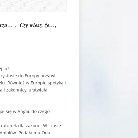
erzu… ,
Czy wiesz, że…,
j już
Chrystusie do Europy przybyli,
lu. Również w Europie spotykali
li zakonnicy, ułatwiała
ł się w Anglii, do czego
 ratunek dla zakonu. W czasie
u Aniołów. Podała mu Ona