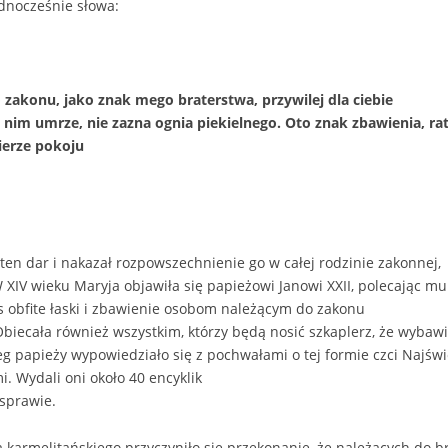
dnocześnie słowa:
o zakonu, jako znak mego braterstwa, przywilej dla ciebie
 nim umrze, nie zazna ognia piekielnego. Oto znak zbawienia, r
ierze pokoju
 ten dar i nakazał rozpowszechnienie go w całej rodzinie zakonnej,
 XIV wieku Maryja objawiła się papieżowi Janowi XXII, polecając mu
s obfite łaski i zbawienie osobom należącym do zakonu
Obiecała również wszystkim, którzy będą nosić szkaplerz, że wybawi
eg papieży wypowiedziało się z pochwałami o tej formie czci Najświ
 Wydali oni około 40 encyklik
 sprawie.
 karmelitańskiego przyczyniło się przekonanie, że należących do b