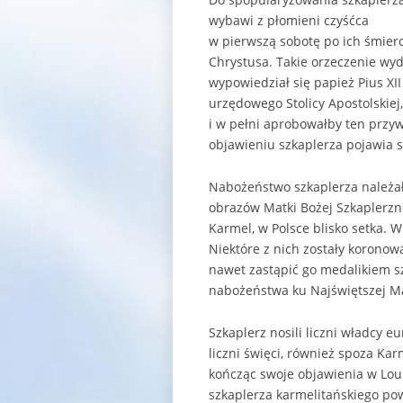
wybawi z płomieni czyśćca
w pierwszą sobotę po ich śmier
Chrystusa. Takie orzeczenie wyd
wypowiedział się papież Pius XII
urzędowego Stolicy Apostolskiej, 
i w pełni aprobowałby ten przyw
objawieniu szkaplerza pojawia s
Nabożeństwo szkaplerza należało
obrazów Matki Bożej Szkaplerznej
Karmel, w Polsce blisko setka. 
Niektóre z nich zostały korono
nawet zastąpić go medalikiem sz
nabożeństwa ku Najświętszej Ma
Szkaplerz nosili liczni władcy e
liczni święci, również spoza Ka
kończąc swoje objawienia w Lour
szkaplerza karmelitańskiego pow