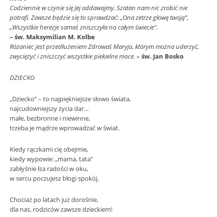
Codziennie w czynie się Jej oddawajmy. Szatan nam nic zrobić nie
potrafi. Zawsze będzie się to sprawdzać: „Ona zetrze głowę twoją”,
„Wszystkie herezje samaś zniszczyła na całym świecie”.
– św. Maksymilian M. Kolbe
Różaniec jest przedłużeniem Zdrowaś Maryjo, którym można uderzyć,
zwyciężyć i zniszczyć wszystkie piekielne moce.
– św. Jan Bosko
DZIECKO
„Dziecko” – to najpiękniejsze słowo świata,
najcudowniejszy życia dar…
małe, bezbronne i niewinne,
trzeba je mądrze wprowadzać w świat.
Kiedy rączkami cię obejmie,
kiedy wypowie: „mama, tata”
zabłyśnie łza radości w oku,
w sercu poczujesz błogi spokój.
Chociaż po latach już dorośnie,
dla nas, rodziców zawsze dzieckiem!