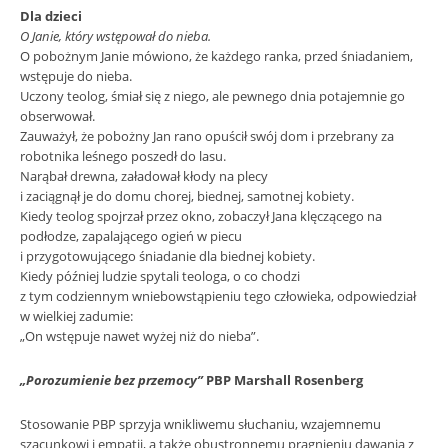
Dla dzieci
O Janie, który wstępował do nieba.
O pobożnym Janie mówiono, że każdego ranka, przed śniadaniem,
wstępuje do nieba.
Uczony teolog, śmiał się z niego, ale pewnego dnia potajemnie go
obserwował.
Zauważył, że pobożny Jan rano opuścił swój dom i przebrany za
robotnika leśnego poszedł do lasu.
Narąbał drewna, załadował kłody na plecy
i zaciągnął je do domu chorej, biednej, samotnej kobiety.
Kiedy teolog spojrzał przez okno, zobaczył Jana klęczącego na
podłodze, zapalającego ogień w piecu
i przygotowującego śniadanie dla biednej kobiety.
Kiedy później ludzie spytali teologa, o co chodzi
z tym codziennym wniebowstąpieniu tego człowieka, odpowiedział
w wielkiej zadumie:
„On wstępuje nawet wyżej niż do nieba”.
„Porozumienie bez przemocy”
PBP Marshall Rosenberg
Stosowanie PBP sprzyja wnikliwemu słuchaniu, wzajemnemu
szacunkowi i empatii, a także obustronnemu pragnieniu dawania z