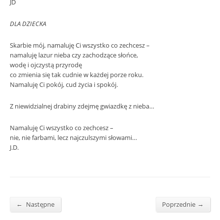
JD
DLA DZIECKA
Skarbie mój, namaluję Ci wszystko co zechcesz –
namaluję lazur nieba czy zachodzące słońce,
wodę i ojczystą przyrodę
co zmienia się tak cudnie w każdej porze roku.
Namaluję Ci pokój, cud życia i spokój.
Z niewidzialnej drabiny zdejmę gwiazdkę z nieba…
Namaluję Ci wszystko co zechcesz –
nie, nie farbami, lecz najczulszymi słowami…
J.D.
←
→
Następne
Poprzednie