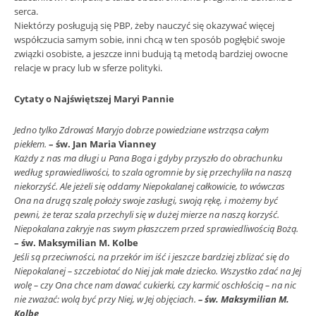
serca.
Niektórzy posługują się PBP, żeby nauczyć się okazywać więcej
współczucia samym sobie, inni chcą w ten sposób pogłębić swoje
związki osobiste, a jeszcze inni budują tą metodą bardziej owocne
relacje w pracy lub w sferze polityki.
Cytaty o Najświętszej Maryi Pannie
Jedno tylko Zdrowaś Maryjo dobrze powiedziane wstrząsa całym
piekłem.
– św. Jan Maria Vianney
Każdy z nas ma długi u Pana Boga i gdyby przyszło do obrachunku
według sprawiedliwości, to szala ogromnie by się przechyliła na naszą
niekorzyść. Ale jeżeli się oddamy Niepokalanej całkowicie, to wówczas
Ona na drugą szalę położy swoje zasługi, swoją rękę, i możemy być
pewni, że teraz szala przechyli się w dużej mierze na naszą korzyść.
Niepokalana zakryje nas swym płaszczem przed sprawiedliwością Bożą.
– św. Maksymilian M. Kolbe
Jeśli są przeciwności, na przekór im iść i jeszcze bardziej zbliżać się do
Niepokalanej – szczebiotać do Niej jak małe dziecko. Wszystko zdać na Jej
wolę – czy Ona chce nam dawać cukierki, czy karmić oschłością – na nic
nie zważać: wolą być przy Niej, w Jej objęciach.
– św. Maksymilian M.
Kolbe