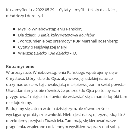
Ku zamyśleniu z 2022 05 29— Cytaty – myśli – teksty dla dzieci,
młodzieży i dorosłych
Myśli o Wniebowstąpieniu Pańskim
;
Dla dzieci:
O Janie, który wstępował do nieba;
„Porozumienie bez przemocy”
PBP
Marshall Rosenberg;
Cytaty o Najświętszej Maryi
Wiersze:
Dziecko
i
Dla dziecka –
J.D.
Ku zamyśleniu
W uroczystość Wniebowstąpienia Pańskiego wpatrujemy się w
Chrystusa, który idzie do Ojca, aby w swojej ludzkiej naturze
otrzymać udział w tej chwale, jaką miał pierwej zanim świat powstał.
Uświadamiamy sobie również, że poszedł do Ojca po to, by nam
przygotować miejsce i ustawicznie wstawiać się za nami, dopóki tam
nie dojdziemy.
Radujemy się zatem w dniu dzisiejszym, ale równocześnie
wyciągamy praktyczne wnioski. Niebo jest naszą ojczyzną, skąd też
oczekujemy przyjścia Zbawiciela. Tam mają się kierować nasze
pragnienia, wspierane codziennym wysiłkiem w pracy nad sobą.