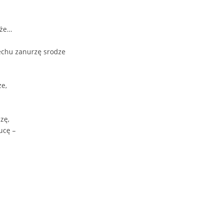
oże…
echu zanurzę srodze
ze,
zę,
ucę –