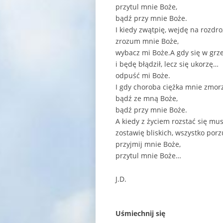
przytul mnie Boże,
bądź przy mnie Boże.
I kiedy zwątpię, wejdę na rozdr
zrozum mnie Boże,
wybacz mi Boże.A gdy się w grz
i będę błądził, lecz się ukorzę…
odpuść mi Boże.
I gdy choroba ciężka mnie zmor
bądź ze mną Boże,
bądź przy mnie Boże.
A kiedy z życiem rozstać się mus
zostawię bliskich, wszystko porz
przyjmij mnie Boże,
przytul mnie Boże…
J.D.
Uśmiechnij się