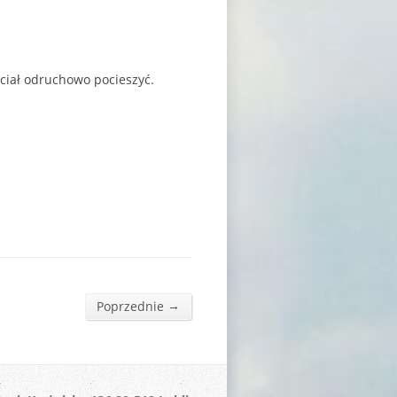
hciał odruchowo pocieszyć.
→
Poprzednie