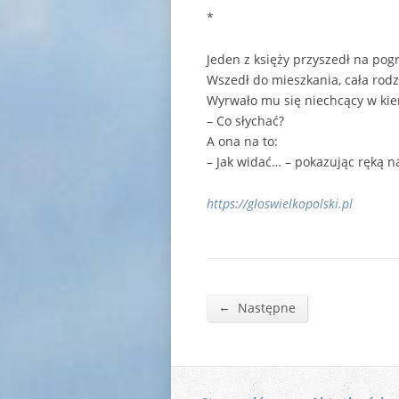
*
Jeden z księży przyszedł na pog
Wszedł do mieszkania, cała rodz
Wyrwało mu się niechcący w kie
– Co słychać?
A ona na to:
– Jak widać… – pokazując ręką n
https://gloswielkopolski.pl
←
Następne