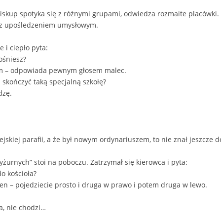
biskup spotyka się z różnymi grupami, odwiedza rozmaite placówki.
ci z upośledzeniem umysłowym.
 i ciepło pyta:
rośniesz?
pem – odpowiada pewnym głosem malec.
a skończyć taką specjalną szkołę?
dzę.
ejskiej parafii, a że był nowym ordynariuszem, to nie znał jeszcze 
dyżurnych” stoi na poboczu. Zatrzymał się kierowca i pyta:
o kościoła?
en – pojedziecie prosto i druga w prawo i potem druga w lewo.
a, nie chodzi…