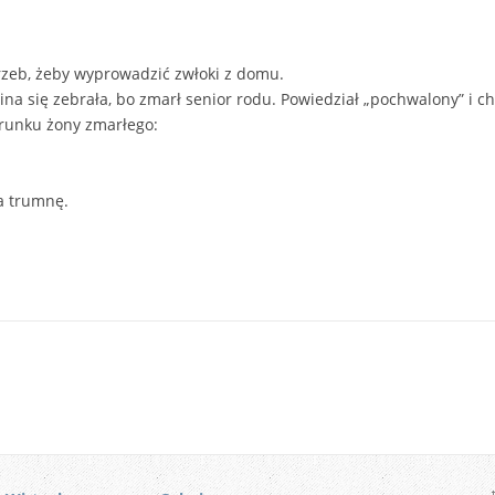
rzeb, żeby wyprowadzić zwłoki z domu.
ina się zebrała, bo zmarł senior rodu. Powiedział „pochwalony” i c
runku żony zmarłego:
a trumnę.