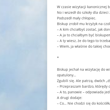
W czasie wizytacji kanonicznej 
No i wszedł do szkoły dla dzie
Podszedł mały chłopiec.
Biskup zrobił mu krzyżyk na czole
– A kim chciałbyś zostać, jak do
– A ja to chciałbym być bisku
– A ty wiesz, że do tego to trzeb
– Wiem, ja właśnie do takiej cho
*
Biskup jechał na wizytację do wi
opatulony…
Zgubili się. Ale patrzą, dwóch „
– Przepraszam bardzo, którędy d
– A to, panowie – odpowiada jed
A drugi dodaje:
– Co… Nie chodzi się do kościółk