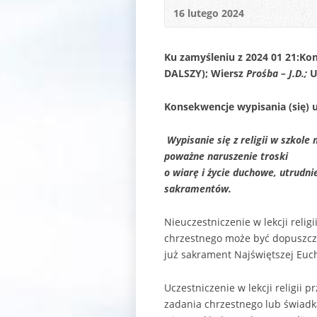
16 lutego 2024
Ku zamyśleniu z 2024 01 21:
Kon
DALSZY); Wiersz
Prośba – J.D.;
U
Konsekwencje wypisania (się) uc
Wypisanie się z religii w szkole
poważne naruszenie troski
o wiarę i życie duchowe, utrudn
sakramentów.
Nieuczestniczenie w lekcji reli
chrzestnego może być dopuszczon
już sakrament Najświętszej Eucha
Uczestniczenie w lekcji religii 
zadania chrzestnego lub świad