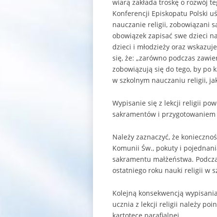
wiarą zakłada troskę o rozwój t
Konferencji Episkopatu Polski u
nauczanie religii, zobowiązani s
obowiązek zapisać swe dzieci na
dzieci i młodzieży oraz wskazuj
się, że: „zarówno podczas zawie
zobowiązują się do tego, by po
w szkolnym nauczaniu religii, jak
Wypisanie się z lekcji religii 
sakramentów i przygotowaniem 
Należy zaznaczyć, że koniecznoś
Komunii Św., pokuty i pojednan
sakramentu małżeństwa. Podczas
ostatniego roku nauki religii w s
Kolejną konsekwencją wypisania s
ucznia z lekcji religii należy p
kartotece parafialnej.