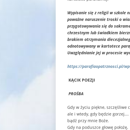
Wypisanie się z religii w szkole
poważne naruszenie troski o wia
przygotowywania się do sakramen
chrzestnym lub świadkiem bierzm
brakiem otrzymania diecezjalnego 
odnotowywany w kartotece parafi
Uwzględnianie jej w procesie w
https://parafiaopatrznosci.pl/w
KĄCIK POEZJI
PROŚBA
Gdy w życiu piękne, szczęśliwe c
ale i wtedy, gdy będzie gorzej….
bądź przy mnie Boże.
Gdy na poduszce głowę położę,