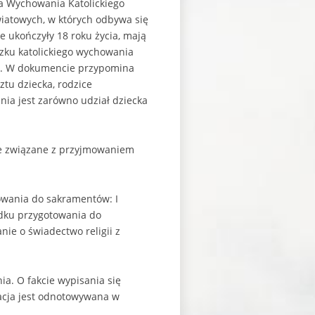
sja Wychowania Katolickiego
wiatowych, w których odbywa się
ie ukończyły 18 roku życia, mają
ązku katolickiego wychowania
ole. W dokumencie przypomina
tu dziecka, rodzice
ia jest zarówno udział dziecka
śle związane z przyjmowaniem
towania do sakramentów: I
adku przygotowania do
ie o świadectwo religii z
ia. O fakcie wypisania się
rmacja jest odnotowywana w