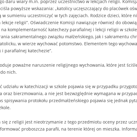
ego daru wiary m.in. poprzez uczestnictwo w lekcjach religii. Komi
ściśla powyższe wskazania: „katolicy uczęszczający do placówek oś
ą w sumieniu uczestniczyć w tych zajęciach. Rodzice dzieci, które n
 lekcje religii”. Oświadczenie Komisji nawiązuje również do obowi
e na komplementarność katechezy parafialnej i lekcji religii w szk
rania sakramentalnego związku małżeńskiego, jak i sakramentu chrz
 katolicku, w wierze wychować potomstwo. Elementem tego wychowan
 i parafialnej katechezie”.
powoduje poważne naruszenie religijnego wychowania, które jest ści
do nich.
ć udziału w katechizacji w szkole pojawia się w przypadku przygo
ia oraz bierzmowania, a nie jest bezwzględnie wymagana w przyp
 spisywania protokołu przedmałżeńskiego pojawia się jednak pytan
zkole.
ię z religii jest nieotrzymanie z tego przedmiotu oceny przez uczn
oinformować proboszcza parafii, na terenie której on mieszka. Info