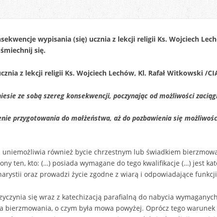
sekwencje wypisania (się) ucznia z lekcji religii Ks. Wojciech Lec
śmiechnij się.
znia z lekcji religii Ks. Wojciech Lechów, Kl. Rafał Witkowski
/CI
 niesie ze sobą szereg konsekwencji, poczynając od możliwości zaciąg
ienie przygotowania do małżeństwa, aż do pozbawienia się możliwoś
gii uniemożliwia również bycie chrzestnym lub świadkiem bierzmowa
y ten, kto: (…) posiada wymagane do tego kwalifikacje (…) jest ka
rystii oraz prowadzi życie zgodne z wiarą i odpowiadające funkcji,
przyczynia się wraz z katechizacją parafialną do nabycia wymaganych
ka bierzmowania, o czym była mowa powyżej. Oprócz tego warunek