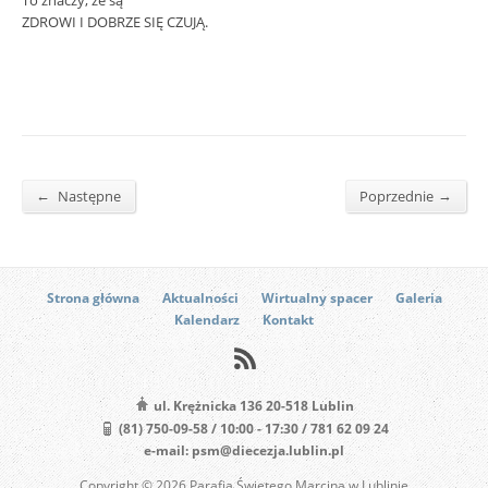
To znaczy, że są
ZDROWI I DOBRZE SIĘ CZUJĄ.
←
→
Następne
Poprzednie
Strona główna
Aktualności
Wirtualny spacer
Galeria
Kalendarz
Kontakt
ul. Krężnicka 136 20-518 Lublin
(81) 750-09-58 / 10:00 - 17:30 / 781 62 09 24
e-mail: psm@diecezja.lublin.pl
Copyright © 2026 Parafia Świętego Marcina w Lublinie