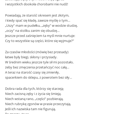
i wszystkich dookoła chorobami nie nudź!
Powiadają, że starość okresem jest złotym,
i kiedy spać się kładę, zawsze myślę o tym…
„Uszy” mam w pudełku, „zęby” w wodzie studzę,
„oczy” na stoliku zanim się obudzę…
Jeszcze przed zaśnięciem ta myśl mnie nurtuje:
Czy to wszystkie są części, które się wyjmuje?”
Za czasów młodości (mówię bez przesady)
łatwe były biegi, skłony i przysiady.
W średnim wieku jeszcze tyle sił mi pozostało,
żeby bez zmęczenia przetańczyć noc całą…
A teraz na starość czasy się zmieniły,
spacerkiem do sklepu, z powrotem bez siły…
Dobra rada dla tych, którzy się starzeją
Niech zacisną zęby i z życia się śmieją.
Niech wstaną rano, „części” pozbierają,
Niech rubrykę zgonów w prasie przeczytają,
Jeśli ich nazwiska tam nie figurują,