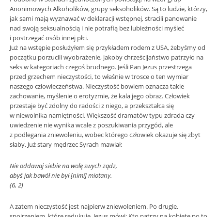
Anonimowych Alkoholików, grupy seksoholików. Są to ludzie, którzy,
jak sami mają wyznawać w deklaracji wstępnej, stracili panowanie
nad swoją seksualnością i nie potrafią bez lubieżności myśleć
i postrzegać osób innej płci.
Już na wstępie posłużyłem się przykładem rodem z USA, żebyśmy od
początku porzucili wyobrażenie, jakoby chrześcijaństwo patrzyło na
seks w kategoriach czegoś brudnego. Jeśli Pan Jezus przestrzega
przed grzechem nieczystości, to właśnie w trosce o ten wymiar
naszego człowieczeństwa. Nieczystość bowiem oznacza takie
zachowanie, myślenie o erotyzmie, że kala jego obraz. Człowiek
przestaje być zdolny do radości z niego, a przekształca się
w niewolnika namiętności. Większość dramatów typu zdrada czy
uwiedzenie nie wynika wcale z poszukiwania przygód, ale
z podlegania zniewoleniu, wobec którego człowiek okazuje się zbyt
słaby. Już stary mędrzec Syrach mawiał:
Nie oddawaj siebie na wolę swych żądz,
abyś jak bawół nie był [nimi] miotany.
(6, 2)
A zatem nieczystość jest najpierw zniewoleniem. Po drugie,
spojrzeniem, które redukuje. Jezus mówi: Kto patrzy na kobietę po to