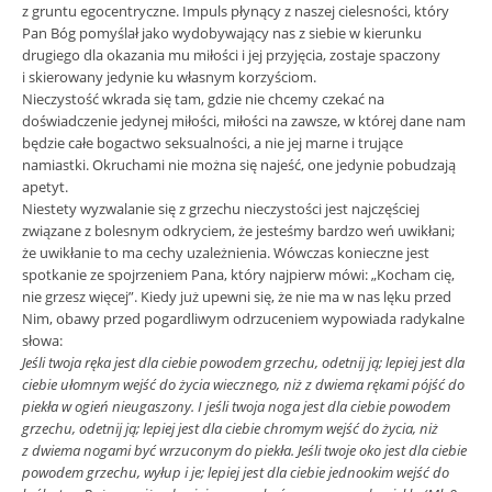
z gruntu egocentryczne. Impuls płynący z naszej cielesności, który
Pan Bóg pomyślał jako wydobywający nas z siebie w kierunku
drugiego dla okazania mu miłości i jej przyjęcia, zostaje spaczony
i skierowany jedynie ku własnym korzyściom.
Nieczystość wkrada się tam, gdzie nie chcemy czekać na
doświadczenie jedynej miłości, miłości na zawsze, w której dane nam
będzie całe bogactwo seksualności, a nie jej marne i trujące
namiastki. Okruchami nie można się najeść, one jedynie pobudzają
apetyt.
Niestety wyzwalanie się z grzechu nieczystości jest najczęściej
związane z bolesnym odkryciem, że jesteśmy bardzo weń uwikłani;
że uwikłanie to ma cechy uzależnienia. Wówczas konieczne jest
spotkanie ze spojrzeniem Pana, który najpierw mówi: „Kocham cię,
nie grzesz więcej”. Kiedy już upewni się, że nie ma w nas lęku przed
Nim, obawy przed pogardliwym odrzuceniem wypowiada radykalne
słowa:
Jeśli twoja ręka jest dla ciebie powodem grzechu, odetnij ją; lepiej jest dla
ciebie ułomnym wejść do życia wiecznego, niż z dwiema rękami pójść do
piekła w ogień nieugaszony. I jeśli twoja noga jest dla ciebie powodem
grzechu, odetnij ją; lepiej jest dla ciebie chromym wejść do życia, niż
z dwiema nogami być wrzuconym do piekła. Jeśli twoje oko jest dla ciebie
powodem grzechu, wyłup i je; lepiej jest dla ciebie jednookim wejść do