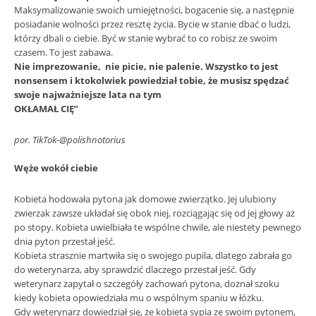
Maksymalizowanie swoich umiejętności, bogacenie się, a następnie
posiadanie wolności przez resztę życia. Bycie w stanie dbać o ludzi,
którzy dbali o ciebie. Być w stanie wybrać to co robisz ze swoim
czasem. To jest zabawa.
Nie imprezowanie, nie picie, nie palenie. Wszystko to jest
nonsensem i ktokolwiek powiedział tobie, że musisz spędzać
swoje najważniejsze lata na tym
OKŁAMAŁ CIĘ”
por. TikTok-@polishnotorius
Węże wokół ciebie
Kobieta hodowała pytona jak domowe zwierzątko. Jej ulubiony
zwierzak zawsze układał się obok niej, rozciągając się od jej głowy aż
po stopy. Kobieta uwielbiała te wspólne chwile, ale niestety pewnego
dnia pyton przestał jeść.
Kobieta strasznie martwiła się o swojego pupila, dlatego zabrała go
do weterynarza, aby sprawdzić dlaczego przestał jeść. Gdy
weterynarz zapytał o szczegóły zachowań pytona, doznał szoku
kiedy kobieta opowiedziała mu o wspólnym spaniu w łóżku.
Gdy weterynarz dowiedział się, że kobieta sypia ze swoim pytonem,