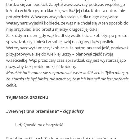
bardzo się zaniepokoił. Zapytał wówczas, czy podczas wspólnego
leżenia w łóżku pyton kładł się wzdłuż jej ciała. Kobieta naturalnie
potwierdziła. Wówczas wszystko stało się dla niego oczywiste.
Weterynarz wyjaśnił kobiecie, że wąż nie chciał się w ten sposób do
niej przytulać, a po prostu mierzył długość jej ciała.
Za każdym razem gdy wąż kładł się wzdłuż ciała kobiety, po prostu
sprawdzał, czy zmieści w sobie swój następny duży posiłek.
Weterynarz wytłumaczył kobiecie, że pyton przestał jeść, ponieważ
przygotowywał się do wielkiej uczty – planował zjeść swoją
właścicielkę. Wąż przez cały czas sprawdzał, czy jest wystarczająco
duży, aby bez problemu zjeść kobietę.
Morał historii: naucz się rozpoznawać węże wokół siebie. Tylko dlatego,
że starają się być blisko, nie oznacza, że w ich intencji nie jest pożarcie
ciebie.
TAJEMNICA GRZECHU
„Wewnętrzna przemiana” –
ciąg dalszy
d) Sposób na nieczystość
Podobno w Stanach Zjednoczonych powstają, na wzór grup