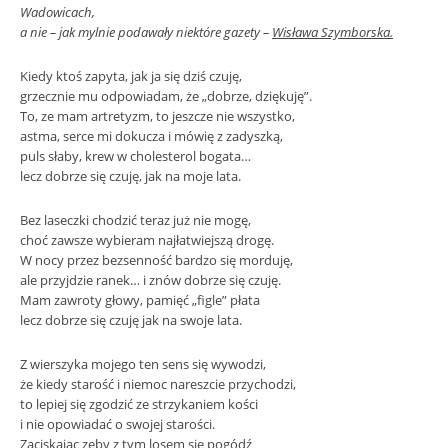
Wadowicach,
a nie – jak mylnie podawały niektóre gazety –
Wisława Szymborska.
Kiedy ktoś zapyta, jak ja się dziś czuję,
grzecznie mu odpowiadam, że „dobrze, dziękuję”.
To, ze mam artretyzm, to jeszcze nie wszystko,
astma, serce mi dokucza i mówię z zadyszką,
puls słaby, krew w cholesterol bogata…
lecz dobrze się czuję, jak na moje lata.
Bez laseczki chodzić teraz już nie mogę,
choć zawsze wybieram najłatwiejszą drogę.
W nocy przez bezsenność bardzo się morduję,
ale przyjdzie ranek… i znów dobrze się czuję.
Mam zawroty głowy, pamięć „figle” płata
lecz dobrze się czuję jak na swoje lata.
Z wierszyka mojego ten sens się wywodzi,
że kiedy starość i niemoc nareszcie przychodzi,
to lepiej się zgodzić ze strzykaniem kości
i nie opowiadać o swojej starości.
Zaciskając zęby z tym losem się pogódź