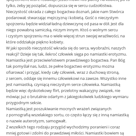
tylko, żeby jej pożądać, dopuszcza się w sercu cudzołóstwa.
Nieczystość okrada z całego bogactwa doznań, jakie nam Stwórca
podarował, stwarzając mężczyzną i kobietą. Gość o nieczystym
spojrzeniu będzie widział ładną dziewczynę od pasa w dół. Jest dla
niego powabną samiczką, niczym innym. Ktoś o wolnym sercu
i czystym spojrzeniu ma o wiele więcej strun swojej wrażliwości, na
które oddziałuje piękno kobiety.
W jaki sposób nieczystość wkrada się do serca, wyobraźni, naszych
reakcji? Dzieje się tak, ilekroć człowiek sięga po namiastki erotyzmu.
Namiastka jest przeciwieństwem prawdziwego bogactwa. Pan Bóg
tak pomyślał nas, ludzi, że pełne bogactwo erotyzmu można
ofiarować i przyjąć, kiedy cały człowiek, wraz z duchową stroną,
z sercem, oddaje się innemu człowiekowi na zawsze. Wszystko inne
jest namiastką, czyniącą nieczystym serce człowieka. Namiastką
będzie więc dyskotekowy flirt, przelotny wakacyjny związek, nie
mówiąc już o brutalnie odartym z jakiegokolwiek ludzkiego wymiaru
przygodnym seksie.
Namiastką jest poszukiwanie mocnych wrażeń związanych
z pornografią wszelakiego sortu, co często łączy się z inną namiastką
o nazwie auterotyzm, samogwałt.
Z wszelkich tego rodzaju przygód wychodzimy poranieni i coraz
mniej gotowi i zdolni do prawdziwej miłości. Namiastki bowiem są