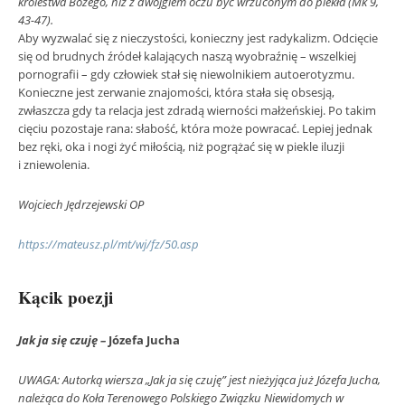
królestwa Bożego, niż z dwojgiem oczu być wrzuconym do piekła (Mk 9,
43-47).
Aby wyzwalać się z nieczystości, konieczny jest radykalizm. Odcięcie
się od brudnych źródeł kalających naszą wyobraźnię – wszelkiej
pornografii – gdy człowiek stał się niewolnikiem autoerotyzmu.
Konieczne jest zerwanie znajomości, która stała się obsesją,
zwłaszcza gdy ta relacja jest zdradą wierności małżeńskiej. Po takim
cięciu pozostaje rana: słabość, która może powracać. Lepiej jednak
bez ręki, oka i nogi żyć miłością, niż pogrążać się w piekle iluzji
i zniewolenia.
Wojciech Jędrzejewski OP
https://mateusz.pl/mt/wj/fz/50.asp
Kącik poezji
Jak ja się czuję –
Józefa Jucha
UWAGA: Autorką wiersza „Jak ja się czuję” jest nieżyjąca już Józefa Jucha,
należąca do Koła Terenowego Polskiego Związku Niewidomych w