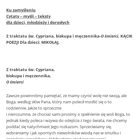
Ku zamyśleniu
Cytaty – myśli – teksty
dla dzieci, młodzieży i dorosłych
Z traktatu św. Cypriana, biskupa i męczennika-
O śmierci,
KĄCIK
POEZJI
Dla dzieci:
MIKOŁAJ,
Z traktatu św. Cypriana,
biskupa i męczennika,
O śmierci
Zawsze powinniśmy pamiętać, że mamy czynić wolę nie swoją, ale
Boga, według słów Pana, który nam polecił modlić się o to
codziennie. Jakże to sprzeczne
i nierozumne, że chociaż sami prosimy o spełnienie się woli Boga, to
jednak kiedy poleca i wzywa do odejścia z tego świata, nie chcemy
poddać się natychmiast Jego rozkazom. Sprzeciwiamy się,
wzbraniamy i jak opornych niewolników wiodą nas w smutku i