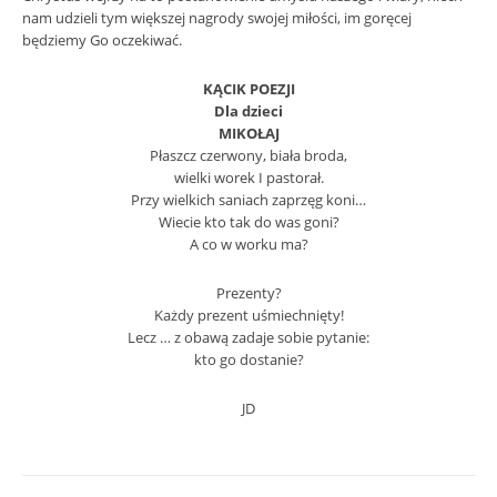
nam udzieli tym większej nagrody swojej miłości, im goręcej
będziemy Go oczekiwać.
KĄCIK POEZJI
Dla dzieci
MIKOŁAJ
Płaszcz czerwony, biała broda,
wielki worek I pastorał.
Przy wielkich saniach zaprzęg koni…
Wiecie kto tak do was goni?
A co w worku ma?
Prezenty?
Każdy prezent uśmiechnięty!
Lecz … z obawą zadaje sobie pytanie:
kto go dostanie?
JD