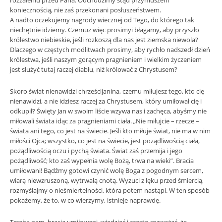
rozżaleniu przed Pana. Odchodzimy stąd przymuszeni
koniecznością, nie zaś przekonani posłuszeństwem.
A nadto oczekujemy nagrody wiecznej od Tego, do którego tak
niechętnie idziemy. Czemuż więc prosimyi błagamy, aby przyszło
królestwo niebieskie, jeśli rozkoszą dla nas jest ziemska niewola?
Dlaczego w częstych modlitwach prosimy, aby rychło nadszedł dzień
królestwa, jeśli naszym gorącym pragnieniem i wielkim życzeniem
jest służyć tutaj raczej diabłu, niż królować z Chrystusem?
Skoro świat nienawidzi chrześcijanina, czemu miłujesz tego, kto cię
nienawidzi, a nie idziesz raczej za Chrystusem, który umiłował cię i
odkupił? Święty Jan w swoim liście wzywa nas i zachęca, abyśmy nie
miłowali świata idąc za pragnieniami ciała. „Nie miłujcie – rzecze –
świata ani tego, co jest na świecie. Jeśli kto miłuje świat, nie ma w nim
miłości Ojca; wszystko, co jest na świecie, jest pożądliwością ciała,
pożądliwością oczu i pychą świata. Świat zaś przemija i jego
pożądliwość; kto zaś wypełnia wolę Bożą, trwa na wieki”. Bracia
umiłowani! Bądźmy gotowi czynić wolę Boga z pogodnym sercem,
wiarą niewzruszoną, wytrwałą cnotą. Wyzuci z lęku przed śmiercią,
rozmyślajmy o nieśmiertelności, która potem nastąpi. W ten sposób
pokażemy, że to, w co wierzymy, istnieje naprawdę.