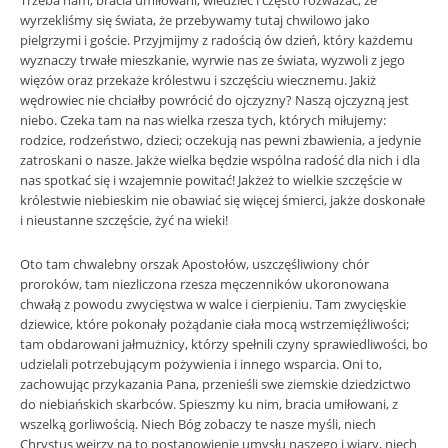
Trzeba nam, bracia umiłowani, wiedzieć i często rozważać, że
wyrzekliśmy się świata, że przebywamy tutaj chwilowo jako
pielgrzymi i goście. Przyjmijmy z radością ów dzień, który każdemu
wyznaczy trwałe mieszkanie, wyrwie nas ze świata, wyzwoli z jego
więzów oraz przekaże królestwu i szczęściu wiecznemu. Jakiż
wędrowiec nie chciałby powrócić do ojczyzny? Naszą ojczyzną jest
niebo. Czeka tam na nas wielka rzesza tych, których miłujemy:
rodzice, rodzeństwo, dzieci; oczekują nas pewni zbawienia, a jedynie
zatroskani o nasze. Jakże wielka będzie wspólna radość dla nich i dla
nas spotkać się i wzajemnie powitać! Jakżeż to wielkie szczęście w
królestwie niebieskim nie obawiać się więcej śmierci, jakże doskonałe
i nieustanne szczęście, żyć na wieki!
Oto tam chwalebny orszak Apostołów, uszczęśliwiony chór
proroków, tam niezliczona rzesza męczenników ukoronowana
chwałą z powodu zwycięstwa w walce i cierpieniu. Tam zwycięskie
dziewice, które pokonały pożądanie ciała mocą wstrzemięźliwości;
tam obdarowani jałmużnicy, którzy spełnili czyny sprawiedliwości, bo
udzielali potrzebującym pożywienia i innego wsparcia. Oni to,
zachowując przykazania Pana, przenieśli swe ziemskie dziedzictwo
do niebiańskich skarbców. Spieszmy ku nim, bracia umiłowani, z
wszelką gorliwością. Niech Bóg zobaczy te nasze myśli, niech
Chrystus wejrzy na to postanowienie umysłu naszego i wiary, niech