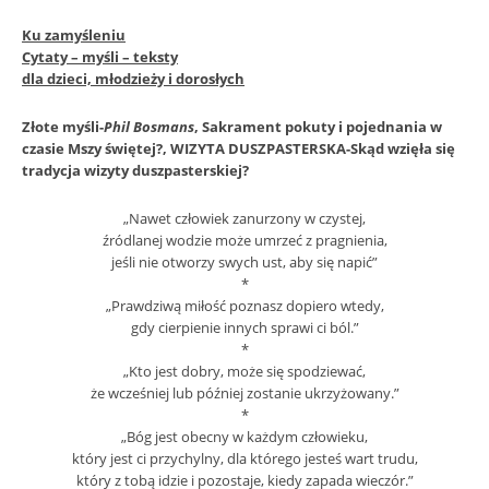
Ku zamyśleniu
Cytaty – myśli – teksty
dla dzieci, młodzieży i dorosłych
Złote myśli-
Phil Bosmans
, Sakrament pokuty i pojednania w
czasie Mszy świętej?, WIZYTA DUSZPASTERSKA-Skąd wzięła się
tradycja wizyty duszpasterskiej?
„Nawet człowiek zanurzony w czystej,
źródlanej wodzie może umrzeć z pragnienia,
jeśli nie otworzy swych ust, aby się napić”
*
„Prawdziwą miłość poznasz dopiero wtedy,
gdy cierpienie innych sprawi ci ból.”
*
„Kto jest dobry, może się spodziewać,
że wcześniej lub później zostanie ukrzyżowany.”
*
„Bóg jest obecny w każdym człowieku,
który jest ci przychylny, dla którego jesteś wart trudu,
który z tobą idzie i pozostaje, kiedy zapada wieczór.”