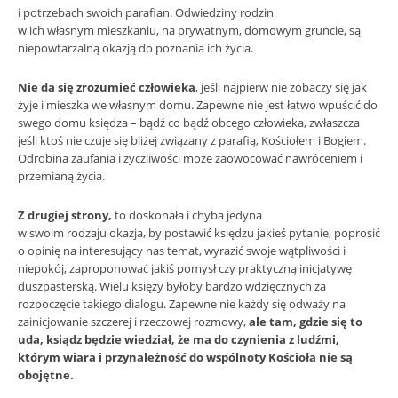
i potrzebach swoich parafian. Odwiedziny rodzin
w ich własnym mieszkaniu, na prywatnym, domowym gruncie, są
niepowtarzalną okazją do poznania ich życia.
Nie da się zrozumieć człowieka
, jeśli najpierw nie zobaczy się jak
żyje i mieszka we własnym domu. Zapewne nie jest łatwo wpuścić do
swego domu księdza – bądź co bądź obcego człowieka, zwłaszcza
jeśli ktoś nie czuje się bliżej związany z parafią, Kościołem i Bogiem.
Odrobina zaufania i życzliwości może zaowocować nawróceniem i
przemianą życia.
Z drugiej strony,
to doskonała i chyba jedyna
w swoim rodzaju okazja, by postawić księdzu jakieś pytanie, poprosić
o opinię na interesujący nas temat, wyrazić swoje wątpliwości i
niepokój, zaproponować jakiś pomysł czy praktyczną inicjatywę
duszpasterską. Wielu księży byłoby bardzo wdzięcznych za
rozpoczęcie takiego dialogu. Zapewne nie każdy się odważy na
zainicjowanie szczerej i rzeczowej rozmowy,
ale tam, gdzie się to
uda, ksiądz będzie wiedział, że ma do czynienia z ludźmi,
którym wiara i przynależność do wspólnoty Kościoła nie są
obojętne.