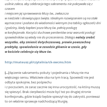
usilnie zaleca, aby celebracja tego sakramentu nie pokrywała się z
czasem
i miejscem jej sprawowania Mszy św., zwłaszcza
w niedziele i obowiązujące święta. Idealnym rozwiązaniem są na stałe
wyznaczone i podane do wiadomości wiernym (na tablicy ogłoszeń) dni
i godziny, kiedy kapłani poza Mszą św. pełnią posługę
w konfesjonale. Korzyści duchowe penitentów oraz warunki posługi
spowiedników są wtedy nie do przecenienia. Dlatego
należy zrobić
wszystko, aby zmienić dotychczasową, prawie powszechną
praktykę, spowiadania w zasadzie głównie w czasie, gdy
w kościele celebruje się Msze św.
http://mateusz.pl/czytelnia/ck-swcms.htm
[…]
łączenie sakramentu pokuty i pojednania z Mszą nie ma
większego sensu. Właściwie oba na tym tracą. Spowiedź nie jest
odbyta spokojnie, bez pośpiechu
i z poczuciem, że zaraz zacznie się inna uroczystość, na którą muszą
się spieszyć. Brak cierpliwości może być też po drugiej stronie
konfesjonału, gdzie ksiądz będzie spieszył się do zakrystii, ponieważ
to on właśnie sprawuje nadchodzącą liturgię.