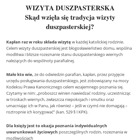
WIZYTA DUSZPASTERSKA
Skąd wzięła się tradycja wizyty
duszpasterskiej?
Kapłan raz w roku składa wizytę
w każdej katolickiej rodzinie.
Celem wizyty duszpasterskiej jest błogosławieństwo domu, wspólna
modlitwa i bliższe rozeznanie stanu duszpasterskiego wiernych
należących do wspólnoty parafialnej.
Mało kto wie,
że do odwiedzin parafian, kapłan, przez przyjęcie
urzędu posługiwania duszpasterskiego, jest zobowiązany na mocy
Kodeksu Prawa Kanonicznego celem wzajemnego poznania się.
Czytamy w nim: „proboszcz winien nawiedzać rodziny, uczestnicząc
w troskach wiernych, zwłaszcza niepokojach i smutku oraz
umacniając ich w Panu, jak również – jeśli w czymś nie domagają –
roztropnie ich korygować” (kan. 529 § l KPK).
Dla księży jest to okazja poznania indywidualnych
uwarunkowań życiowych
poszczególnych rodzin, rozeznania w
możliwościach