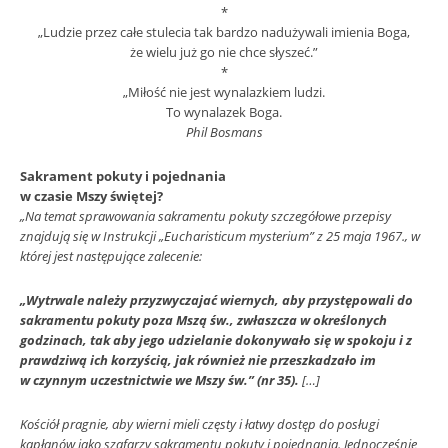
*
„Ludzie przez całe stulecia tak bardzo nadużywali imienia Boga,
że wielu już go nie chce słyszeć.”
*
„Miłość nie jest wynalazkiem ludzi.
To wynalazek Boga.
Phil Bosmans
Sakrament pokuty i pojednania
w czasie Mszy świętej?
„Na temat sprawowania sakramentu pokuty szczegółowe przepisy
znajdują się w Instrukcji „Eucharisticum mysterium” z 25 maja 1967., w
której jest następujące zalecenie:
„Wytrwale należy przyzwyczajać wiernych, aby przystępowali do
sakramentu pokuty poza Mszą św., zwłaszcza w określonych
godzinach, tak aby jego udzielanie dokonywało się w spokoju i z
prawdziwą ich korzyścią, jak również nie przeszkadzało im
w czynnym uczestnictwie we Mszy św.” (nr 35).
[…]
Kościół pragnie, aby wierni mieli częsty i łatwy dostęp do posługi
kapłanów jako szafarzy sakramentu pokuty i pojednania. Jednocześnie