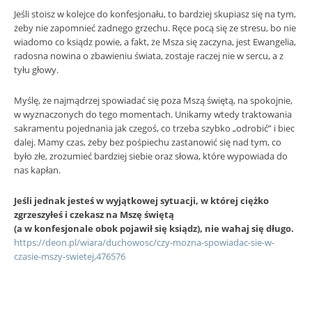
Jeśli stoisz w kolejce do konfesjonału, to bardziej skupiasz się na tym,
żeby nie zapomnieć żadnego grzechu. Ręce pocą się ze stresu, bo nie
wiadomo co ksiądz powie, a fakt, że Msza się zaczyna, jest Ewangelia,
radosna nowina o zbawieniu świata, zostaje raczej nie w sercu, a z
tyłu głowy.
Myślę, że najmądrzej spowiadać się poza Mszą świętą, na spokojnie,
w wyznaczonych do tego momentach. Unikamy wtedy traktowania
sakramentu pojednania jak czegoś, co trzeba szybko „odrobić” i biec
dalej. Mamy czas, żeby bez pośpiechu zastanowić się nad tym, co
było złe, zrozumieć bardziej siebie oraz słowa, które wypowiada do
nas kapłan.
Jeśli jednak jesteś w wyjątkowej sytuacji, w której ciężko
zgrzeszyłeś i czekasz na Mszę świętą
(a w konfesjonale obok pojawił się ksiądz), nie wahaj się długo.
https://deon.pl/wiara/duchowosc/czy-mozna-spowiadac-sie-w-
czasie-mszy-swietej,476576