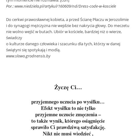
tym momencie nie rozmawia. [cdn]
Por.: www.niedziela.pl/artykul/160609/nd/Dress-code-w-kosciele
Do cerkwi prawosławnej kobieta, a przed Ścianę Płaczu w Jerozolimie
i do synagogi mężczyzna nie wejdzie bez nakrycia głowy. Do meczetu
nie wolno wejść w butach. Ubiór w kościele, bardziej niż o wierze,
świadczy
o kulturze danego człowieka i szacunku dla tych, którzy w danej
świątyni się spotykają i modlą.
www.slowo.grodnensis.by
Życzę Ci…
przyjemnego uczucia po wysiłku…
Efekt wysiłku to nie tylko
przyjemne uczucie zmęczenia –
to także wynik, którego osiągnięcie
sprawiło Ci prawdziwą satysfakcję.
Nikt nie musi wiedzieć ,