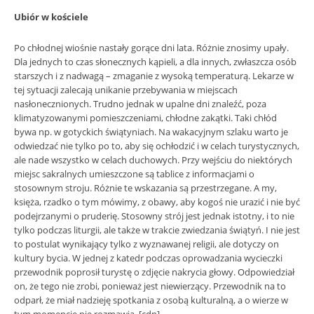
Ubiór w kościele
Po chłodnej wiośnie nastały gorące dni lata. Różnie znosimy upały.
Dla jednych to czas słonecznych kąpieli, a dla innych, zwłaszcza osób
starszych i z nadwagą – zmaganie z wysoką temperaturą. Lekarze w
tej sytuacji zalecają unikanie przebywania w miejscach
nasłonecznionych. Trudno jednak w upalne dni znaleźć, poza
klimatyzowanymi pomieszczeniami, chłodne zakątki. Taki chłód
bywa np. w gotyckich świątyniach. Na wakacyjnym szlaku warto je
odwiedzać nie tylko po to, aby się ochłodzić i w celach turystycznych,
ale nade wszystko w celach duchowych. Przy wejściu do niektórych
miejsc sakralnych umieszczone są tablice z informacjami o
stosownym stroju. Różnie te wskazania są przestrzegane. A my,
księża, rzadko o tym mówimy, z obawy, aby kogoś nie urazić i nie być
podejrzanymi o pruderię. Stosowny strój jest jednak istotny, i to nie
tylko podczas liturgii, ale także w trakcie zwiedzania świątyń. I nie jest
to postulat wynikający tylko z wyznawanej religii, ale dotyczy on
kultury bycia. W jednej z katedr podczas oprowadzania wycieczki
przewodnik poprosił turystę o zdjęcie nakrycia głowy. Odpowiedział
on, że tego nie zrobi, ponieważ jest niewierzący. Przewodnik na to
odparł, że miał nadzieję spotkania z osobą kulturalną, a o wierze w