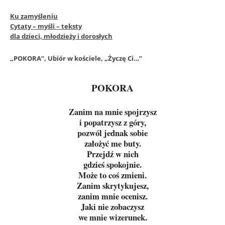
Ku zamyśleniu
Cytaty – myśli – teksty
dla dzieci, młodzieży i dorosłych
„POKORA”, Ubiór w kościele, „Życzę Ci…”
POKORA
Zanim na mnie spojrzysz
i popatrzysz z góry,
pozwól jednak sobie
założyć me buty.
Przejdź w nich
gdzieś spokojnie.
Może to coś zmieni.
Zanim skrytykujesz,
zanim mnie ocenisz.
Jaki nie zobaczysz
we mnie wizerunek.