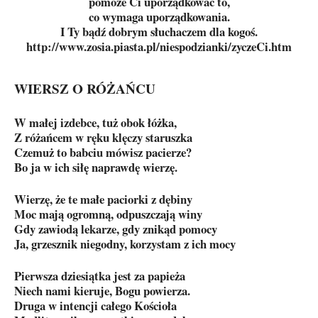
pomoże Ci uporządkować to,
co wymaga uporządkowania.
I Ty bądź dobrym słuchaczem dla kogoś.
http://www.zosia.piasta.pl/niespodzianki/zyczeCi.htm
WIERSZ O RÓŻAŃCU
W małej izdebce, tuż obok łóżka,
Z różańcem w ręku klęczy staruszka
Czemuż to babciu mówisz pacierze?
Bo ja w ich siłę naprawdę wierzę.
Wierzę, że te małe paciorki z dębiny
Moc mają ogromną, odpuszczają winy
Gdy zawiodą lekarze, gdy znikąd pomocy
Ja, grzesznik niegodny, korzystam z ich mocy
Pierwsza dziesiątka jest za papieża
Niech nami kieruje, Bogu powierza.
Druga w intencji całego Kościoła