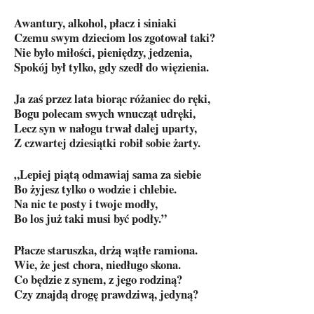
Awantury, alkohol, płacz i siniaki
Czemu swym dzieciom los zgotował taki?
Nie było miłości, pieniędzy, jedzenia,
Spokój był tylko, gdy szedł do więzienia.
Ja zaś przez lata biorąc różaniec do ręki,
Bogu polecam swych wnucząt udręki,
Lecz syn w nałogu trwał dalej uparty,
Z czwartej dziesiątki robił sobie żarty.
„Lepiej piątą odmawiaj sama za siebie
Bo żyjesz tylko o wodzie i chlebie.
Na nic te posty i twoje modły,
Bo los już taki musi być podły.”
Płacze staruszka, drżą wątłe ramiona.
Wie, że jest chora, niedługo skona.
Co będzie z synem, z jego rodziną?
Czy znajdą drogę prawdziwą, jedyną?