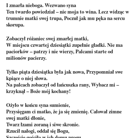
I zmarła nieboga. Wezwano syna
Ten twardo powiedział – nie moja to wina. Lecz widząc w
trumnie matki swej trupa, Poczuł jak mu pęka na sercu
skorupa.
Zobaczył różaniec swej zmarłej matki,
W miejscu czwartej dziesiątki zupełnie gładki. Nie ma
paciorków – patrzy i nie wierzy, Palcami starte od
milionów pacierzy.
Tylko piąta dziesiątka była jak nowa, Przypomniał swe
kpiące o niej słowa.
Na palcach zobaczył od łańcuszka rany, Wybacz mi –
krzyknął – Boże mój kochany!
Ożyło w końcu syna sumienie,
Przysięgam ci matko, że ja się zmienię. Całował zimne
swej matki dłonie,
Twarz łzami zoraną i siwe skronie.
Rzucił nałogi, oddał się Bogu,
Szczęście gościło w ich domu progu.