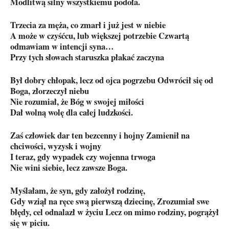
Modlitwą silny wszystkiemu podoła.
Trzecia za męża, co zmarł i już jest w niebie
A może w czyśćcu, lub większej potrzebie Czwartą
odmawiam w intencji syna…
Przy tych słowach staruszka płakać zaczyna
Był dobry chłopak, lecz od ojca pogrzebu Odwrócił się od
Boga, złorzeczył niebu
Nie rozumiał, że Bóg w swojej miłości
Dał wolną wolę dla całej ludzkości.
Zaś człowiek dar ten bezcenny i hojny Zamienił na
chciwości, wyzysk i wojny
I teraz, gdy wypadek czy wojenna trwoga
Nie wini siebie, lecz zawsze Boga.
Myślałam, że syn, gdy założył rodzinę,
Gdy wziął na ręce swą pierwszą dziecinę, Zrozumiał swe
błędy, cel odnalazł w życiu Lecz on mimo rodziny, pogrążył
się w piciu.