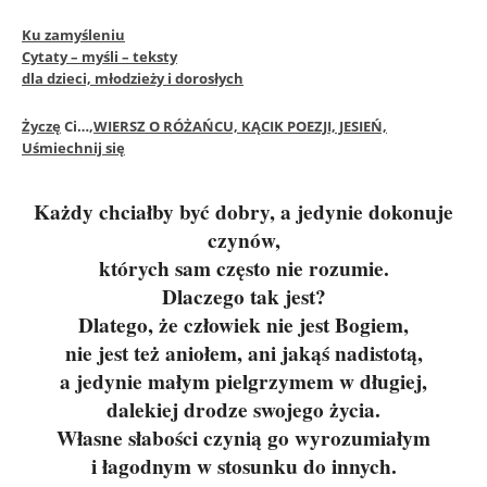
Ku zamyśleniu
Cytaty – myśli – teksty
dla dzieci, młodzieży i dorosłych
Życzę
Ci…,
WIERSZ O RÓŻAŃCU, KĄCIK POEZJI, JESIEŃ,
Uśmiechnij się
Każdy chciałby być dobry, a jedynie dokonuje
czynów,
których sam często nie rozumie.
Dlaczego tak jest?
Dlatego, że człowiek nie jest Bogiem,
nie jest też aniołem, ani jakąś nadistotą,
a jedynie małym pielgrzymem w długiej,
dalekiej drodze swojego życia.
Własne słabości czynią go wyrozumiałym
i łagodnym w stosunku do innych.