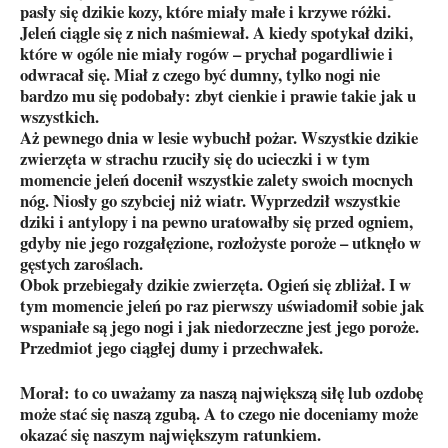
pasły się dzikie kozy, które miały małe i krzywe różki.
Jeleń ciągle się z nich naśmiewał. A kiedy spotykał dziki,
które w ogóle nie miały rogów – prychał pogardliwie i
odwracał się. Miał z czego być dumny, tylko nogi nie
bardzo mu się podobały: zbyt cienkie i prawie takie jak u
wszystkich.
Aż pewnego dnia w lesie wybuchł pożar. Wszystkie dzikie
zwierzęta w strachu rzuciły się do ucieczki i w tym
momencie jeleń docenił wszystkie zalety swoich mocnych
nóg. Niosły go szybciej niż wiatr. Wyprzedził wszystkie
dziki i antylopy i na pewno uratowałby się przed ogniem,
gdyby nie jego rozgałęzione, rozłożyste poroże – utknęło w
gęstych zaroślach.
Obok przebiegały dzikie zwierzęta. Ogień się zbliżał. I w
tym momencie jeleń po raz pierwszy uświadomił sobie jak
wspaniałe są jego nogi i jak niedorzeczne jest jego poroże.
Przedmiot jego ciągłej dumy i przechwałek.
Morał: to co uważamy za naszą największą siłę lub ozdobę
może stać się naszą zgubą. A to czego nie doceniamy może
okazać się naszym największym ratunkiem.