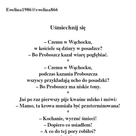
Ewelina1986@ewelina866
Uśmiechnij się
– Czemu w Wąchocku,
w kościele są dziury w posadzce?
– Bo Proboszcz kazał wiarę pogłębiać.
*
– Czemu w Wąchocku,
podczas kazania Proboszcza
wszyscy przykładają ucho do posadzki?
– Bo Proboszcz ma niskie tony.
*
Jaś po raz pierwszy pije kwaśne mleko i mówi:
– Mamo, ta krowa musiała być przeterminowana!
*
– Kochanie, wyrzuć śmieci!
– Dopiero co usiadłem!
– A co do tej pory robiłeś?