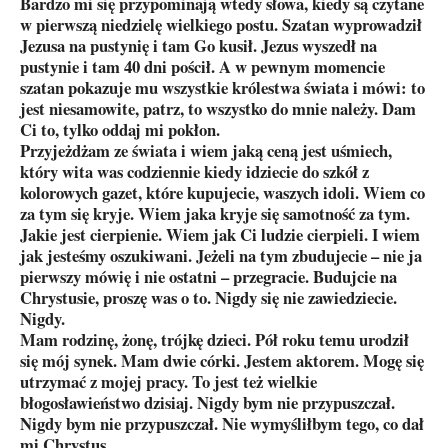
Bardzo mi się przypominają wtedy słowa, kiedy są czytane
w pierwszą niedzielę wielkiego postu. Szatan wyprowadził
Jezusa na pustynię i tam Go kusił. Jezus wyszedł na
pustynie i tam 40 dni pościł. A w pewnym momencie
szatan pokazuje mu wszystkie królestwa świata i mówi: to
jest niesamowite, patrz, to wszystko do mnie należy. Dam
Ci to, tylko oddaj mi pokłon.
Przyjeżdżam ze świata i wiem jaką ceną jest uśmiech,
który wita was codziennie kiedy idziecie do szkół z
kolorowych gazet, które kupujecie, waszych idoli. Wiem co
za tym się kryje. Wiem jaka kryje się samotność za tym.
Jakie jest cierpienie. Wiem jak Ci ludzie cierpieli. I wiem
jak jesteśmy oszukiwani. Jeżeli na tym zbudujecie – nie ja
pierwszy mówię i nie ostatni – przegracie. Budujcie na
Chrystusie, proszę was o to. Nigdy się nie zawiedziecie.
Nigdy.
Mam rodzinę, żonę, trójkę dzieci. Pół roku temu urodził
się mój synek. Mam dwie córki. Jestem aktorem. Mogę się
utrzymać z mojej pracy. To jest też wielkie
błogosławieństwo dzisiaj. Nigdy bym nie przypuszczał.
Nigdy bym nie przypuszczał. Nie wymyśliłbym tego, co dał
mi Chrystus.