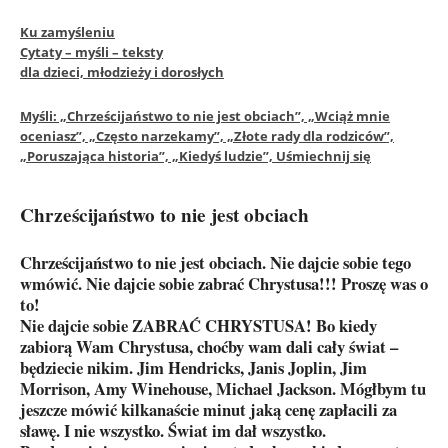
Ku zamyśleniu
Cytaty – myśli – teksty
dla dzieci, młodzieży i dorosłych
Myśli: „Chrześcijaństwo to nie jest obciach”, „Wciąż mnie
oceniasz”, „Często narzekamy”, „Złote rady dla rodziców”,
„Poruszająca historia”, „Kiedyś ludzie”, Uśmiechnij się
Chrześcijaństwo to nie jest obciach
Chrześcijaństwo to nie jest obciach. Nie dajcie sobie tego
wmówić. Nie dajcie sobie zabrać Chrystusa!!! Proszę was o
to!
Nie dajcie sobie ZABRAĆ CHRYSTUSA! Bo kiedy
zabiorą Wam Chrystusa, choćby wam dali cały świat –
będziecie nikim. Jim Hendricks, Janis Joplin, Jim
Morrison, Amy Winehouse, Michael Jackson. Mógłbym tu
jeszcze mówić kilkanaście minut jaką cenę zapłacili za
sławę. I nie wszystko. Świat im dał wszystko.