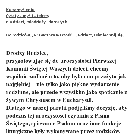
Ku zamyśleniu
Cytaty – myśli – teksty
dla dzieci, młodzieży i dorosłych
Do rodziców, „Prawdziwa wartość”, „Gdzie?”, Uśmiechnij się,
Drodzy Rodzice,
przygotowując się do uroczystości Pierwszej
Komunii Świętej Waszych dzieci, chcemy
wspólnie zadbać o to, aby była ona przeżyta jak
najgłębiej – nie tylko jako piękne wydarzenie
rodzinne, ale przede wszystkim jako spotkanie z
żywym Chrystusem w Eucharystii.
Dlatego w naszej parafii podjęliśmy decyzję, aby
podczas tej uroczystości czytania z Pisma
Świętego, śpiewanie Psalmu oraz inne funkcje
liturgiczne były wykonywane przez rodziców.