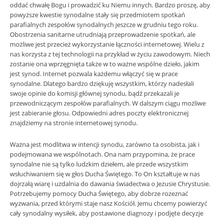
oddać chwałę Bogu i prowadzić ku Niemu innych. Bardzo proszę, aby
powyższe kwestie synodalne stały się przedmiotem spotkań
parafialnych zespołów synodalnych jeszcze w grudniu tego roku.
Obostrzenia sanitarne utrudniają przeprowadzenie spotkań, ale
możliwe jest przecież wykorzystanie łączności internetowej. Wielu z
nas korzysta z tej technologii na przykład w życiu zawodowym. Niech
zostanie ona wprzęgnięta także w to ważne wspólne dzieło, jakim
jest synod. Internet pozwala każdemu włączyć się w prace
synodalne. Dlatego bardzo dziękuję wszystkim, którzy nadesłali
swoje opinie do komisji głównej synodu, bądź przekazali je
przewodniczącym zespołów parafialnych. W dalszym ciągu możliwe
jest zabieranie głosu. Odpowiedni adres poczty elektronicznej
znajdziemy na stronie internetowej synodu.
Ważna jest modlitwa w intencji synodu, zarówno ta osobista, jak i
podejmowana we wspólnotach. Ona nam przypomina, że prace
synodalne nie są tylko ludzkim dziełem, ale przede wszystkim
wsłuchiwaniem się w głos Ducha Świętego. To On kształtuje w nas
dojrzałą wiarę i uzdalnia do dawania świadectwa o Jezusie Chrystusie.
Potrzebujemy pomocy Ducha Świętego, aby dobrze rozeznać
wyzwania, przed którymi staje nasz Kościół. Jemu chcemy powierzyć
cały synodalny wysiłek, aby postawione diagnozy i podjęte decyzje