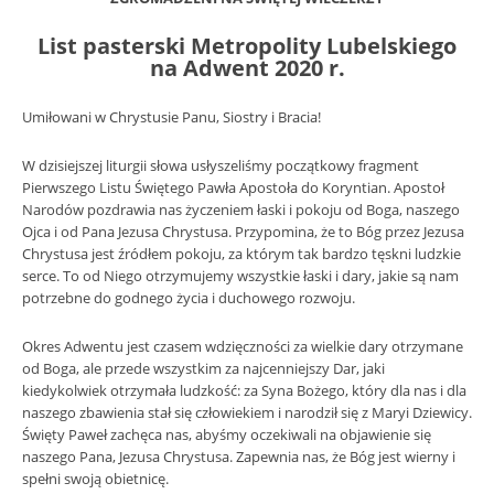
List pasterski Metropolity Lubelskiego
na Adwent 2020 r.
Umiłowani w Chrystusie Panu, Siostry i Bracia!
W dzisiejszej liturgii słowa usłyszeliśmy początkowy fragment
Pierwszego Listu Świętego Pawła Apostoła do Koryntian. Apostoł
Narodów pozdrawia nas życzeniem łaski i pokoju od Boga, naszego
Ojca i od Pana Jezusa Chrystusa. Przypomina, że to Bóg przez Jezusa
Chrystusa jest źródłem pokoju, za którym tak bardzo tęskni ludzkie
serce. To od Niego otrzymujemy wszystkie łaski i dary, jakie są nam
potrzebne do godnego życia i duchowego rozwoju.
Okres Adwentu jest czasem wdzięczności za wielkie dary otrzymane
od Boga, ale przede wszystkim za najcenniejszy Dar, jaki
kiedykolwiek otrzymała ludzkość: za Syna Bożego, który dla nas i dla
naszego zbawienia stał się człowiekiem i narodził się z Maryi Dziewicy.
Święty Paweł zachęca nas, abyśmy oczekiwali na objawienie się
naszego Pana, Jezusa Chrystusa. Zapewnia nas, że Bóg jest wierny i
spełni swoją obietnicę.