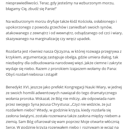
niesprawiedliwości. Teraz, gdy jesteśmy na wzburzonym morzu,
błagamy Cię, zbudź się Panie!”
Na wzburzonym morzu dryfuje także łódź Kościoła, osłabionego i
upokorzonego z powodu grzechów i zaniedbań swoich synów,
atakowanego z zewnątrz i od wewnątrz, odsądzanego od czci i wiary,
skazywanego na marginalizację czy wręcz upadek.
Rozdarta jest również nasza Ojczyzna, w której rozwaga przegrywa z
krzykiem, argumentację zastępuje obelga, gdzie umiera dialog, tak
niezbędny dla odbudowania narodowej więzi. Jakże ciemne i zakryte
wydaje się niebo. Razem z prorokiem Izajaszem wołamy do Pana:
Obyś rozdarł niebiosa i zstąpił!
Benedykt XVI, jeszcze jako prefekt Kongregacji Nauki Wiary, w jednej
ze swoich homilii adwentowych nawiązał do tego dramatycznego
wołania proroka. Wskazał, że Bóg nie milczy, ale odpowiada nam
przez swojego Syna Jezusa Chrystusa: „Czyż nie widzicie, że już
rozdarłem niebo? Wtedy, w godzinie krzyża, kiedy rozdarła się
zasłona świątyni, została rozerwana także zasłona między niebem a
ziemią. Sam Bóg ofiarował się wam poprzez Moje otwarte włócznią
Serce. W godzinie krzyża rozerwałem niebo i rozrywam je wciąż na