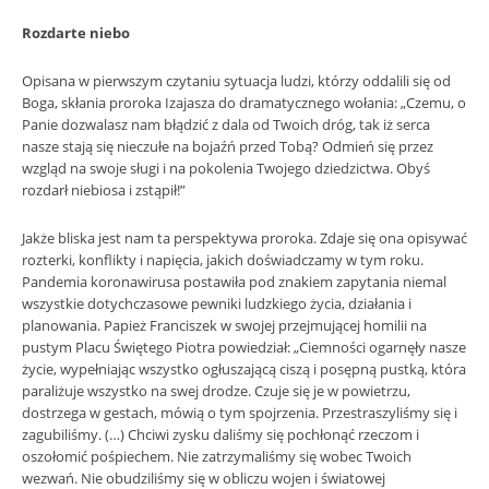
Rozdarte niebo
Opisana w pierwszym czytaniu sytuacja ludzi, którzy oddalili się od
Boga, skłania proroka Izajasza do dramatycznego wołania: „Czemu, o
Panie dozwalasz nam błądzić z dala od Twoich dróg, tak iż serca
nasze stają się nieczułe na bojaźń przed Tobą? Odmień się przez
wzgląd na swoje sługi i na pokolenia Twojego dziedzictwa. Obyś
rozdarł niebiosa i zstąpił!”
Jakże bliska jest nam ta perspektywa proroka. Zdaje się ona opisywać
rozterki, konflikty i napięcia, jakich doświadczamy w tym roku.
Pandemia koronawirusa postawiła pod znakiem zapytania niemal
wszystkie dotychczasowe pewniki ludzkiego życia, działania i
planowania. Papież Franciszek w swojej przejmującej homilii na
pustym Placu Świętego Piotra powiedział: „Ciemności ogarnęły nasze
życie, wypełniając wszystko ogłuszającą ciszą i posępną pustką, która
paraliżuje wszystko na swej drodze. Czuje się je w powietrzu,
dostrzega w gestach, mówią o tym spojrzenia. Przestraszyliśmy się i
zagubiliśmy. (…) Chciwi zysku daliśmy się pochłonąć rzeczom i
oszołomić pośpiechem. Nie zatrzymaliśmy się wobec Twoich
wezwań. Nie obudziliśmy się w obliczu wojen i światowej