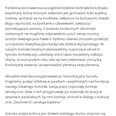
Pandemia koronawirusa szczególnie boleśnie dotknęła Kościół jako
wspólnotę, której istotnym zadaniem jest gromadzić ludzi w jedną
rodzinę, spotykać się na modlitwie, zwłaszcza na Eucharystii, chwalić
Boga i wychodzić na spotkanie z człowiekiem, zwłaszcza
potrzebującym pomocy. Z powodu koniecznych obostrzeń
sanitarnych nie mogliśmy odpowiednio uczcić setnej rocznicy
urodzin świętego Jana Pawła II, byliśmy również zmuszeni przełożyć
uroczystości beatyfikacyjne Kardynała Stefana Wyszyńskiego. W
naszym Kościele lokalnym planowaliśmy rozpoczęcie obrad III
Synodu Archidiecezji Lubelskiej, które także musieliśmy odłożyć.
Ufamy, że w przyszłym roku uda się nam celebrować uroczystą
Eucharystię otwarcia i przeprowadzić pierwszą sesję plenarną.
Aktualnie trwa faza przygotowawcza i konsultacyjna Synodu.
Pragniemy podjąć refleksję w parafiach i wspólnotach nad kondycją
naszego lokalnego Kościoła. Swoją pracę rozpoczęły komisje
tematyczne. Dwie z nich przygotowały już materiały do pracy w
zespołach parafialnych. Są nimi komisja „Kościół w dialogu z kulturą”
oraz „Duchowość i posługa kapłana.”
Szeroko pojęta kultura jest dziełem ludzkiego ducha i poprzez nią