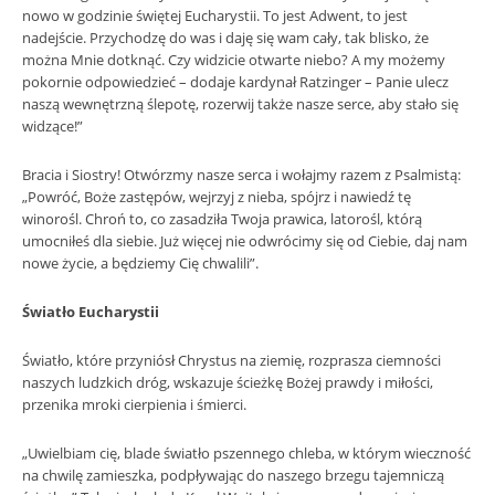
nowo w godzinie świętej Eucharystii. To jest Adwent, to jest
nadejście. Przychodzę do was i daję się wam cały, tak blisko, że
można Mnie dotknąć. Czy widzicie otwarte niebo? A my możemy
pokornie odpowiedzieć – dodaje kardynał Ratzinger – Panie ulecz
naszą wewnętrzną ślepotę, rozerwij także nasze serce, aby stało się
widzące!”
Bracia i Siostry! Otwórzmy nasze serca i wołajmy razem z Psalmistą:
„Powróć, Boże zastępów, wejrzyj z nieba, spójrz i nawiedź tę
winorośl. Chroń to, co zasadziła Twoja prawica, latorośl, którą
umocniłeś dla siebie. Już więcej nie odwrócimy się od Ciebie, daj nam
nowe życie, a będziemy Cię chwalili”.
Światło Eucharystii
Światło, które przyniósł Chrystus na ziemię, rozprasza ciemności
naszych ludzkich dróg, wskazuje ścieżkę Bożej prawdy i miłości,
przenika mroki cierpienia i śmierci.
„Uwielbiam cię, blade światło pszennego chleba, w którym wieczność
na chwilę zamieszka, podpływając do naszego brzegu tajemniczą