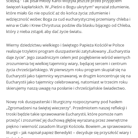
ścieżką.” Tak pisał młody Karol Wojtyła jeszcze przed przyjęciem
święceń kapłańskich. W „Pieśni o Bogu ukrytym” wyrażał zdumienie,
które miało Go nie opuścić aż do końca życia: zdumienie i
wdzięczność wobec Boga za cud eucharystycznej przemiany chleba i
wina w Ciało i Krew Chrystusa; podziw dla blasku bijącego od Chleba,
który z nieba zstąpił, aby dać życie światu.
Wierny dziedzictwu wielkiego i świętego Papieża Kościół w Polsce
realizuje trzyletni program duszpasterski zatytułowany „Eucharystia
daje życie”. Jego zasadniczym celem jest pogłębienie wśród wiernych
zrozumienia tej wielkiej tajemnicy wiary, będącej sercem i centrum
życia chrześcijańskiego. W pierwszym roku program skupiał się na
Eucharystii jako tajemnicy wyznawanej, w drugim koncentruje się na
Eucharystii jako tajemnicy celebrowanej, natomiast w trzecim roku
skierujemy naszą uwagę na posłanie i chrześcijańskie świadectwo.
Nowy rok duszpasterski i liturgiczny rozpoczynamy pod hasłem
„Zgromadzeni na świętej wieczerzy”. Przedmiotem naszej refleksji i
troski będzie takie sprawowanie Eucharystii, które pomoże nam
przeżyć i zrozumieć jej duchową głębię wyrażaną przez zewnętrzne
piękno i wierność zasadom liturgii Kościoła. Bowiem „w sprawowaniu
liturgii – jak napisał papież Benedykt – decyduje się przyszłość wiary i