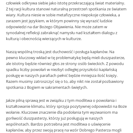
człowiek odkrywa siebie jako istotę przekraczającą świat materialny.
Z tej racji kultura stanowi naturalną przestrzeń spotkania ze światem
wiary. Kultura niesie w sobie metafizyczne niepokoje człowieka, a
zarazem jest językiem, w którym powinny się wyrazić ludzkie
odpowiedzi na dar Bożego Objawienia. Nie może zatem w
synodalnej refleksji zabraknąć namysłu nad kształtem dialogu z
kulturą i obecnością wierzących w kulturze.
Naszą wspólną troską jest duchowość i posługa kapłanów. Na
pewno kluczowy wkład w tę problematykę będą mieli duszpasterze,
ale istotny będzie również głos ze strony osób świeckich. Z powodu
spadku liczby powołań w niezbyt odległej przyszłości kapłańską
posługę w naszych parafiach pełnić będzie mniejsza ilość księży.
Razem musimy zatroszczyć się o to, aby nikt nie został pozbawiony
spotkania z Bogiem w sakramentach świętych.
Jakże pilną sprawą jest w związku z tym modlitwa o powołania i
kształtowanie klimatu, który sprzyja pozytywnej odpowiedzi na Boże
wołanie. Kluczowe znaczenie dla podołania tym wyzwaniom ma
gorliwość duszpasterzy, którzy już posługują w naszych
wspólnotach. Bardzo potrzebna jest modlitwa o uświęcenie
kapłanów, aby przez swoją pracę na wzór Dobrego Pasterza mogli