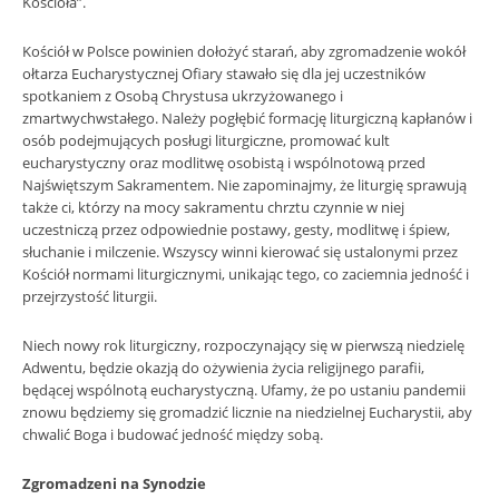
Kościoła”.
Kościół w Polsce powinien dołożyć starań, aby zgromadzenie wokół
ołtarza Eucharystycznej Ofiary stawało się dla jej uczestników
spotkaniem z Osobą Chrystusa ukrzyżowanego i
zmartwychwstałego. Należy pogłębić formację liturgiczną kapłanów i
osób podejmujących posługi liturgiczne, promować kult
eucharystyczny oraz modlitwę osobistą i wspólnotową przed
Najświętszym Sakramentem. Nie zapominajmy, że liturgię sprawują
także ci, którzy na mocy sakramentu chrztu czynnie w niej
uczestniczą przez odpowiednie postawy, gesty, modlitwę i śpiew,
słuchanie i milczenie. Wszyscy winni kierować się ustalonymi przez
Kościół normami liturgicznymi, unikając tego, co zaciemnia jedność i
przejrzystość liturgii.
Niech nowy rok liturgiczny, rozpoczynający się w pierwszą niedzielę
Adwentu, będzie okazją do ożywienia życia religijnego parafii,
będącej wspólnotą eucharystyczną. Ufamy, że po ustaniu pandemii
znowu będziemy się gromadzić licznie na niedzielnej Eucharystii, aby
chwalić Boga i budować jedność między sobą.
Zgromadzeni na Synodzie