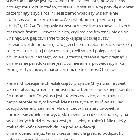
ściśle rodzenie się jest związane z umieraniem. Aby powstało coś
nowego musi obumrzeć to, co stare. Chrystus ujął tę prawdę w obraz
zaczerpnięty z życia roślin: „Jeśli ziarno wpadłszy w ziemię nie
obumrze, zostanie tylko samo. Ale jeśli obumrze, przynosi plon
obfity” (J 12, 24). Teologowie wczesnochrześcijańscy mówili o trzech
rodzajach śmierci. Pierwszej z nich, czyli śmierci fizycznej, nie da się
uniknąć. Drugiej, czyli śmierci dotykającej ludzkiej duszy,
prowadzącej do popadnięcia w grzech i zło, trzeba unikać za wszelką
cenę. Ale trzeciej, tej najważniejszej, czyli śmierci polegającej na
obumieraniu w nas tego, co złe i grzeszne, trzeba wręcz pragnąć. I
ona właśnie paradoksalnie jest obumieraniem prowadzącym ku
życiu. Jest tym nowym narodzeniem, o które prosi Chrystus.
Pierwsi chrześcijanie określali często przyjście Chrystusa na świat
jako ostateczną śmierć ciemności i narodzenie się wiecznego światła.
Po narodzinach Chrystusa jest już wieczny dzień, a noc minęła
bezpowrotnie. W tym kontekście nasze życie musi również ulec
zdecydowanej przemianie. Ma umrzeć w nas stary człowiek, a
narodzić się zupełnie nowy, bliski niewinności dziecka, patrzący na
świat i innych ludzi oczyma czystymi i pełnymi miłości. Nie należy
czekać do końca naszych dni na podjęcie decyzji
o nawróceniu, ale już teraz przez śmierć dla grzechu podążać ku
pełnemu wewnętrznemu odrodzeniu.