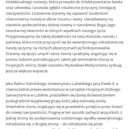
intelektualnego rozwoju, która prowadzi do źródeł powstania świata
oraz człowieka, i pozwala zgłębić ostateczne przyczyny istniejącej
rzeczywistości. Codziennie staramy się zapewnić studentom
równomierny rozwój w sferze rozumu i wiary. Uwrażliwiamy na
niesienie społeczeństwu dobrej nowiny o narodzeniu Boga i jego
nieustannej obecności w różnych aspektach naszego życia.
Przygotowujemy do takiej działalności na rzecz Kościoła, narodu i
państwa, która może przyczynić się do wewnętrznego odradzania się
naszej ojczyzny na różnych płaszczyznach jej funkcjonowania.
Staramy się łączyć umysł i serce, teorię i praktykę, angażując się w
pomoc ludziom potrzebującym, takim jak terminalnie chorzy w
hospicjach, którzy dzięki naszemu Wydziałowi Medycznemu zyskują
jeszcze większe wsparcie.
Jako Rektor Katolickiego Uniwersytetu Lubelskiego Jana Pawła II, a
równocześnie prezes-wolontariusz w zarządzie Hospicjum Dobrego
Samarytanina w Lublinie, podzieliłem się dzisiaj doświadczeniem
posługi wśród wyjątkowej grupy ludzi, jaką stanowią osoby
śmiertelnie chore, znajdujące się w przededniu przejścia przez śmierć
do nowej rzeczywistości. Pragnę w ten sposób zachęcić wszystkich, z
jednej strony do podejmowania codziennego wysiłku wewnętrznego
odradzania się, z drugiej strony – do odradzania się przez