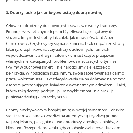
3. Dobrzy ludzie jak anioły zwiastuję dobrą nowinę
Człowiek odrodzony duchowo jest prawdziwie wolny i radosny.
Emanuje wewnętrznym ciepłem i życzliwością. Jest gotowy do
służenia innym. Jest dobry jak chleb, jak mawiał św. brat Albert
Chmielowski. Często słyszy się narzekania na brak empatii ze strony
lekarzy, urzędników, nauczycieli czy duchownych. Ten brak
współodczuwania z drugim człowiekiem jest często przejawem
własnych nierozwiązanych problemów, świadczących o tym, że
tkwimy w duchowej śmierci i nie narodziliśmy się jeszcze do
pełni życia. W hospicjach służą innym, swoją zaoferowaną za darmo
pracą, wolontariusze. Fakt zdecydowania się na dobrowolną pomoc
osobom potrzebującym świadczy o wewnętrznym odrodzeniu ludzi,
którzy taką decyzję podejmują. Im zwykle empatii nie brakuje,
ponieważ działają z potrzeby serca.
Chorzy przebywający w hospicjum są w swojej samotności i ciężkim
stanie zdrowia bardzo wrażliwi na autentyczną i życzliwą pomoc.
Kojarzą lekarzy, pielęgniarki i wolontariuszy z posługą aniołów, z
klimatem Bożego Narodzenia, gdy aniołowie zwiastowali ludziom