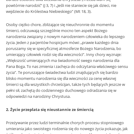
powtórnie narodzić” (J 3, 7) i „Jeśli nie staniecie się jak dzieci, nie
wejdziecie do Królestwa Niebieskiego” (Mt 18, 3).
Osoby ciężko chore, zbliżające się nieuchronnie do momentu
śmierci, odczuwają szczególnie mocno ten aspekt Bożego
narodzenia związany z nowym narodzeniem człowieka do lepszego
życia. Jeden z pacjentów hospicjum mówi: „prawie każdego dnia
poruszamy się w specyficznej atmosferze Bożego Narodzenia, bo
umierający człowiek rodzi się dla wieczności”. Inny chory wyznaje:
„Większość umierających ma świadomość swego narodzenia dla
Pana Boga. To nas zmienia i zachęca do odczytania właściwego sensu
życia”. Te poruszające świadectwa ludzi znajdujących się bardzo
blisko momentu narodzenia się dla wieczności za cenę własnej
śmierci są dla wszystkich chrześcijan, także tych będących jeszcze w
pełni sił, zachętą do codziennego duchowego odradzania się w
odpowiedzi na narodziny Chrystusa.
2. Życie przeplata się nieustannie ze śmiercią
Przeżywanie przez ludzi terminalnie chorych procesu stopniowego
umierania jako swoistego rodzenia się do nowego życia pokazuje, jak