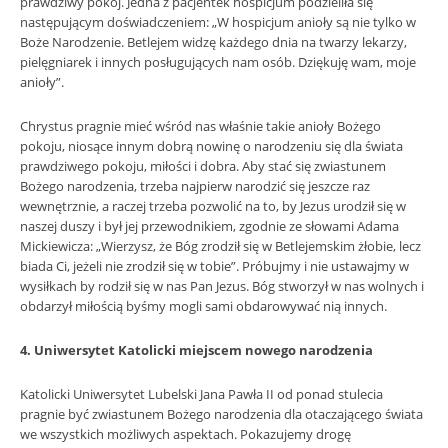
prawdziwy pokój. Jedna z pacjentek hospicjum podzieliła się
następującym doświadczeniem: „W hospicjum anioły są nie tylko w
Boże Narodzenie. Betlejem widzę każdego dnia na twarzy lekarzy,
pielęgniarek i innych posługujących nam osób. Dziękuję wam, moje
anioły”.
Chrystus pragnie mieć wśród nas właśnie takie anioły Bożego
pokoju, niosące innym dobrą nowinę o narodzeniu się dla świata
prawdziwego pokoju, miłości i dobra. Aby stać się zwiastunem
Bożego narodzenia, trzeba najpierw narodzić się jeszcze raz
wewnętrznie, a raczej trzeba pozwolić na to, by Jezus urodził się w
naszej duszy i był jej przewodnikiem, zgodnie ze słowami Adama
Mickiewicza: „Wierzysz, że Bóg zrodził się w Betlejemskim żłobie, lecz
biada Ci, jeżeli nie zrodził się w tobie”. Próbujmy i nie ustawajmy w
wysiłkach by rodził się w nas Pan Jezus. Bóg stworzył w nas wolnych i
obdarzył miłością byśmy mogli sami obdarowywać nią innych.
4. Uniwersytet Katolicki miejscem nowego narodzenia
Katolicki Uniwersytet Lubelski Jana Pawła II od ponad stulecia
pragnie być zwiastunem Bożego narodzenia dla otaczającego świata
we wszystkich możliwych aspektach. Pokazujemy drogę