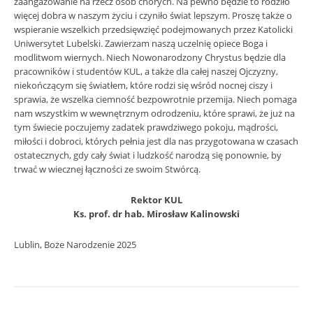
zaangażowanie na rzecz osób chorych. Na pewno będzie to rodziło
więcej dobra w naszym życiu i czyniło świat lepszym. Proszę także o
wspieranie wszelkich przedsięwzięć podejmowanych przez Katolicki
Uniwersytet Lubelski. Zawierzam naszą uczelnię opiece Boga i
modlitwom wiernych. Niech Nowonarodzony Chrystus będzie dla
pracowników i studentów KUL, a także dla całej naszej Ojczyzny,
niekończącym się światłem, które rodzi się wśród nocnej ciszy i
sprawia, że wszelka ciemność bezpowrotnie przemija. Niech pomaga
nam wszystkim w wewnętrznym odrodzeniu, które sprawi, że już na
tym świecie poczujemy zadatek prawdziwego pokoju, mądrości,
miłości i dobroci, których pełnia jest dla nas przygotowana w czasach
ostatecznych, gdy cały świat i ludzkość narodzą się ponownie, by
trwać w wiecznej łączności ze swoim Stwórcą.
Rektor KUL
Ks. prof. dr hab. Mirosław Kalinowski
Lublin, Boże Narodzenie 2025