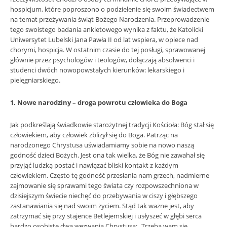
hospicjum, które poproszono o podzielenie się swoim świadectwem
na temat przeżywania świąt Bożego Narodzenia. Przeprowadzenie
tego swoistego badania ankietowego wynika z faktu, że Katolicki
Uniwersytet Lubelski Jana Pawła II od lat wspiera, w opiece nad
chorymi, hospicja. W ostatnim czasie do tej posługi, sprawowanej
głównie przez psychologów i teologów, dołączają absolwenci i
studenci dwóch nowopowstałych kierunków: lekarskiego i
pielęgniarskiego.
1. Nowe narodziny – droga powrotu człowieka do Boga
Jak podkreślają świadkowie starożytnej tradycji Kościoła: Bóg stał się
człowiekiem, aby człowiek zbliżył się do Boga. Patrząc na
narodzonego Chrystusa uświadamiamy sobie na nowo naszą
godność dzieci Bożych. Jest ona tak wielka, że Bóg nie zawahał się
przyjąć ludzką postać i nawiązać bliski kontakt z każdym
człowiekiem. Często tę godność przesłania nam grzech, nadmierne
zajmowanie się sprawami tego świata czy rozpowszechniona w
dzisiejszym świecie niechęć do przebywania w ciszy i głębszego
zastanawiania się nad swoim życiem. Stąd tak ważne jest, aby
zatrzymać się przy stajence Betlejemskiej i usłyszeć w głębi serca
bardzo osobiste dwa wezwania Chrystusa: „Trzeba wam się