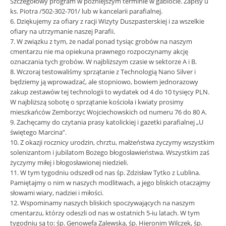
Szczegółowy program w późniejszym terminie w gablocie. Zapisy u
ks. Piotra /502-302-701/ lub w kancelarii parafialnej.
6. Dziękujemy za ofiary z racji Wizyty Duszpasterskiej i za wszelkie
ofiary na utrzymanie naszej Parafii.
7. W związku z tym, że nadal ponad tysiąc grobów na naszym
cmentarzu nie ma opiekuna prawnego rozpoczynamy akcję
oznaczania tych grobów. W najbliższym czasie w sektorze A i B.
8. Wczoraj testowaliśmy sprzątanie z Technologią Nano Silver i
będziemy ją wprowadzać, ale stopniowo, bowiem jednorazowy
zakup zestawów tej technologii to wydatek od 4 do 10 tysięcy PLN.
W najbliższą sobotę o sprzątanie kościoła i kwiaty prosimy
mieszkańców Zemborzyc Wojciechowskich od numeru 76 do 80 A.
9. Zachęcamy do czytania prasy katolickiej i gazetki parafialnej „U
świętego Marcina”.
10. Z okazji rocznicy urodzin, chrztu, małżeństwa życzymy wszystkim
solenizantom i jubilatom Bożego błogosławieństwa. Wszystkim zaś
życzymy miłej i błogosławionej niedzieli.
11. W tym tygodniu odszedł od nas śp. Zdzisław Tytko z Lublina.
Pamiętajmy o nim w naszych modlitwach, a jego bliskich otaczajmy
słowami wiary, nadziei i miłości.
12. Wspominamy naszych bliskich spoczywających na naszym
cmentarzu, którzy odeszli od nas w ostatnich 5-iu latach. W tym
tygodniu są to: śp. Genowefa Zalewska, śp. Hieronim Wilczek, śp.