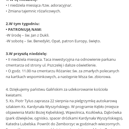
• I niedziela miesiąca /tzw. adoracyjna/.
• Zmiana tajemnic różańcowych.
2.W tym tygodniu:
• PATRONUJĄ NAM:
-W środę – św. Jan z Dukli.
-W sobotę – św. Benedykt, Opat, patron Europy, święto.
3.W przyszłą niedzielę:
• II niedziela miesiąca. Taca inwestycyjna na odnowienie parkanu
cmentarza od strony ul. Pszczelej i dalsze oświetlenie.
• O godz. 11.00 na cmentarzu Różaniec św. za zmarłych polecanych
na kartkach wspominkowych, a następnie Msza św. zbiorowa.
4. Dziękujemy państwu Galińskim za udekorowanie kościoła
kwiatami.
5. Ks. Piotr Tylus zaprasza 22 sierpnia na pielgrzymkę autokarową
szlakiem Ks. Kardynała Wyszyńskiego. W programie Kębło (miejsce
objawienia Matki Bożej Kębelskiej), Wąwolnica, Kozłówka, Dąbrówka
(park dźwięków, ognisko, spacer dróżkami Kardynała Wyszyńskiego),
Katedra Lubelska. Powrót do Zemborzyc w godzinach wieczornych.