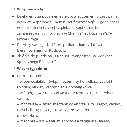
W tę niedzielę:
Dziękujemy za podzielenie się doświadczeniem przeżywania
wiary we wspólnocie Chemin Neuf
/Szeme Nef/
. O godz. 15:30
w salce katechetycznej na plebanii spotkanie dla
zainteresowanych formacją w Chemin Neuf
/Szeme Nef/
–
Nowa Droga.
Po Mszy św. o godz. 12-tej spotkanie kandydatów do
Bierzmowania i ich Rodziców.
Zbiórka do puszki na „ Fundusz Ewangelizacji w Środkach
Społecznego Przekazu”
W tym tygodniu:
Patronują nam:
– w poniedziałek – święci męczennicy Korneliusz, papież i
Cyprian, biskup, wspomnienie obowiązkowe,
– w środę – św. Stanisław Kostka, zakonnik, Patron Polski,
święto,
– w czwartek – święci męczennicy Andrzej Kim Taegon, kapłan,
Paweł Chong Hasang i towarzysze, wspomnienie
obowiązkowe,
– w sobotę – św. Mateusz, apostoł i ewangelista, święto,