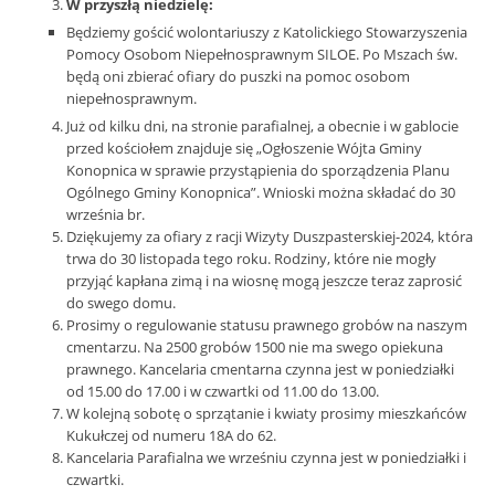
W przyszłą niedzielę:
Będziemy gościć wolontariuszy z Katolickiego Stowarzyszenia
Pomocy Osobom Niepełnosprawnym SILOE. Po Mszach św.
będą oni zbierać ofiary do puszki na pomoc osobom
niepełnosprawnym.
Już od kilku dni, na stronie parafialnej, a obecnie i w gablocie
przed kościołem znajduje się „Ogłoszenie Wójta Gminy
Konopnica w sprawie przystąpienia do sporządzenia Planu
Ogólnego Gminy Konopnica”. Wnioski można składać do 30
września br.
Dziękujemy za ofiary z racji Wizyty Duszpasterskiej-2024, która
trwa do 30 listopada tego roku. Rodziny, które nie mogły
przyjąć kapłana zimą i na wiosnę mogą jeszcze teraz zaprosić
do swego domu.
Prosimy o regulowanie statusu prawnego grobów na naszym
cmentarzu. Na 2500 grobów 1500 nie ma swego opiekuna
prawnego. Kancelaria cmentarna czynna jest w poniedziałki
od 15.00 do 17.00 i w czwartki od 11.00 do 13.00.
W kolejną sobotę o sprzątanie i kwiaty prosimy mieszkańców
Kukułczej od numeru 18A do 62.
Kancelaria Parafialna we wrześniu czynna jest w poniedziałki i
czwartki.