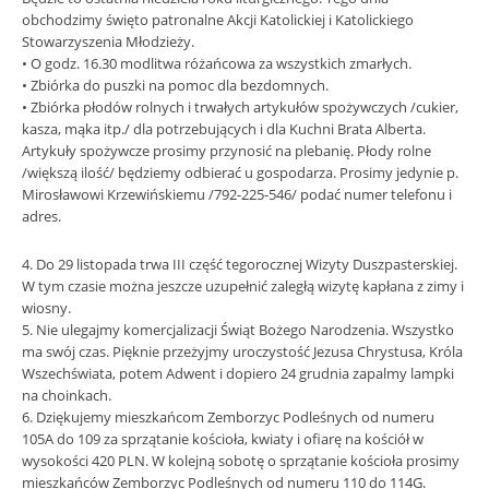
obchodzimy święto patronalne Akcji Katolickiej i Katolickiego
Stowarzyszenia Młodzieży.
• O godz. 16.30 modlitwa różańcowa za wszystkich zmarłych.
• Zbiórka do puszki na pomoc dla bezdomnych.
• Zbiórka płodów rolnych i trwałych artykułów spożywczych /cukier,
kasza, mąka itp./ dla potrzebujących i dla Kuchni Brata Alberta.
Artykuły spożywcze prosimy przynosić na plebanię. Płody rolne
/większą ilość/ będziemy odbierać u gospodarza. Prosimy jedynie p.
Mirosławowi Krzewińskiemu /792-225-546/ podać numer telefonu i
adres.
4. Do 29 listopada trwa III część tegorocznej Wizyty Duszpasterskiej.
W tym czasie można jeszcze uzupełnić zaległą wizytę kapłana z zimy i
wiosny.
5. Nie ulegajmy komercjalizacji Świąt Bożego Narodzenia. Wszystko
ma swój czas. Pięknie przeżyjmy uroczystość Jezusa Chrystusa, Króla
Wszechświata, potem Adwent i dopiero 24 grudnia zapalmy lampki
na choinkach.
6. Dziękujemy mieszkańcom Zemborzyc Podleśnych od numeru
105A do 109 za sprzątanie kościoła, kwiaty i ofiarę na kościół w
wysokości 420 PLN. W kolejną sobotę o sprzątanie kościoła prosimy
mieszkańców Zemborzyc Podleśnych od numeru 110 do 114G.