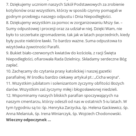
7. Dziękujemy uczniom naszych Szkół Podstawowych za zrobienie
kotylionów oraz wszystkim, którzy w sposób czynny pomagali w
godnym przebiegu naszego odpustu i Dnia Niepodległości.
8. Dziękujemy wszystkim za pomoc w zorganizowaniu Mszy św. –
Sumy odpustowej i procesji oraz za udział w niej. Dzięki Wam, nie
było to szczerbate zgromadzenie, tak jak w latach poprzednich, kiedy
były puste niektóre ławki. To bardzo ważne. Suma odpustowa to
wizytówka żywotności Parafii.
9. Bukiet biało-czerwonych kwiatów do kościoła, z racji Święta
Niepodległości, ofiarowała Rada Dzielnicy. Składamy serdeczne Bóg
zapłać.
10. Zachęcamy do czytania prasy katolickiej i naszej gazetki
parafialnej. W środku bardzo ciekawy artykuł pt.: „Cicha wojna”.
11. Wszystkim jubilatom i solenizantom życzymy obfitości Bożych
darów. Wszystkim zaś życzymy miłej i błogosławionej niedzieli.
12. Wspominamy naszych bliskich parafian spoczywających na
naszym cmentarzu, którzy odeszli od nas w ostatnich 5-iu latach. W
tym tygodniu są to: śp. Henryka Zarzycka, śp. Helena Gackiewicz, śp.
Anna Melaniuk, śp. Irena Winiarczyk, śp. Wojciech Chodonowski.
Wieczny odpoczynek …