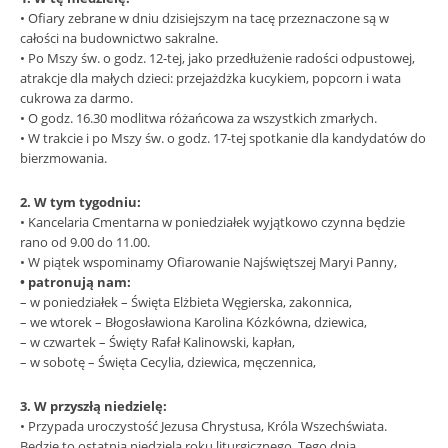
• Ofiary zebrane w dniu dzisiejszym na tacę przeznaczone są w
całości na budownictwo sakralne.
• Po Mszy św. o godz. 12-tej, jako przedłużenie radości odpustowej,
atrakcje dla małych dzieci: przejażdżka kucykiem, popcorn i wata
cukrowa za darmo.
• O godz. 16.30 modlitwa różańcowa za wszystkich zmarłych.
• W trakcie i po Mszy św. o godz. 17-tej spotkanie dla kandydatów do
bierzmowania.
2. W tym tygodniu:
• Kancelaria Cmentarna w poniedziałek wyjątkowo czynna będzie
rano od 9.00 do 11.00.
• W piątek wspominamy Ofiarowanie Najświętszej Maryi Panny,
• patronują nam:
– w poniedziałek – Święta Elżbieta Węgierska, zakonnica,
– we wtorek – Błogosławiona Karolina Kózkówna, dziewica,
– w czwartek – Święty Rafał Kalinowski, kapłan,
– w sobotę – Święta Cecylia, dziewica, męczennica,
3. W przyszłą niedzielę:
• Przypada uroczystość Jezusa Chrystusa, Króla Wszechświata.
Będzie to ostatnia niedziela roku liturgicznego. Tego dnia