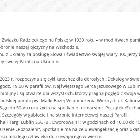
i Związku Radzieckiego na Polskę w 1939 roku – w modlitwach pam
obronie naszej ojczyzny na Wschodzie.
u z Ukrainy za posługę Słowa i świadectwo swojej wiary. Ks. Jerzy
by swojej Parafii na Ukrainie.
023 r. rozpoczyna się cykl katechez dla dorosłych „Dekalog w świet
godz. 19.00 w parafii pw. Najświętszego Serca Jezusowego w Lublini
biblijny i są otwarte dla wszystkich, którzy pragną pogłębić swoją 
belskiej parafii pw. Matki Bożej Wspomożenia Wiernych ul. Kalin
-go do 50-go roku życia na spotkanie formacyjne. Początek /Euchary
 Szczegóły w gablocie i na stronie internetowej naszej Parafii.
hali Targi Lublin S.A. (ul. Dworcowa 11) w godzinach od 10.00 do
rzenie „Rozpaleni”. Spotkanie ma na celu ewangelizację oraz ukaz
ości młodego człowieka dojrzewającego w wierze.