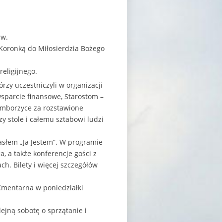
św.
 Koronką do Miłosierdzia Bożego
eligijnego.
rzy uczestniczyli w organizacji
sparcie finansowe, Starostom –
Zemborzyce za rozstawione
y stole i całemu sztabowi ludzi
asłem „Ja Jestem”. W programie
a, a także konferencje gości z
ch. Bilety i więcej szczegółów
a Cmentarna w poniedziałki
jną sobotę o sprzątanie i