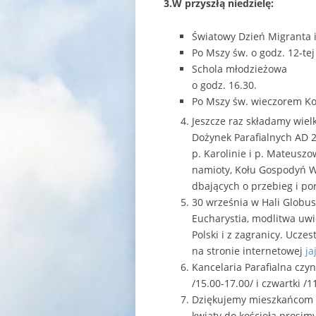
3.W przyszłą niedzielę:
Światowy Dzień Migranta 
Po Mszy św. o godz. 12-te
Schola młodzieżowa
/??? 
o godz. 16.30.
Po Mszy św. wieczorem Koś
Jeszcze raz składamy wielk
Dożynek Parafialnych AD 
p. Karolinie i p. Mateusz
namioty, Kołu Gospodyń Wi
dbających o przebieg i p
30 września w Hali Globu
Eucharystia, modlitwa uwie
Polski i z zagranicy. Ucze
na stronie internetowej
ja
Kancelaria Parafialna czyn
/15.00-17.00/ i czwartki /1
Dziękujemy mieszkańcom ul
kwiaty do kościoła prosim