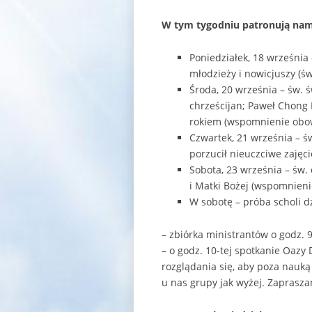
W tym tygodniu patronują nam
Poniedziałek, 18 września 
młodzieży i nowicjuszy (św
Środa, 20 września – św. 
chrześcijan; Paweł Chong 
rokiem (wspomnienie obo
Czwartek, 21 września – ś
porzucił nieuczciwe zajęc
Sobota, 23 września – św. o
i Matki Bożej (wspomnien
W sobotę – próba scholi dz
– zbiórka ministrantów o godz. 
– o godz. 10-tej spotkanie Oazy
rozglądania się, aby poza nauką
u nas grupy jak wyżej. Zaprasz