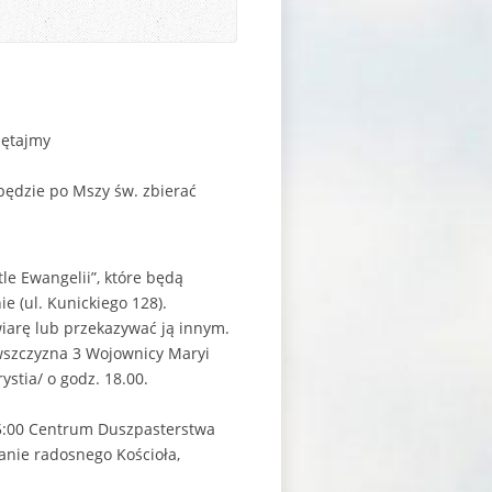
iętajmy
 będzie po Mszy św. zbierać
le Ewangelii”, które będą
e (ul. Kunickiego 128).
wiarę lub przekazywać ją innym.
owszczyzna 3 Wojownicy Maryi
stia/ o godz. 18.00.
 15:00 Centrum Duszpasterstwa
anie radosnego Kościoła,