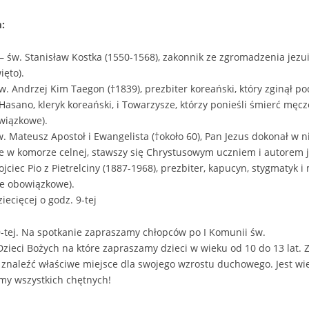
:
– św. Stanisław Kostka (1550-1568), zakonnik ze zgromadzenia jezuit
ięto).
św. Andrzej Kim Taegon (†1839), prezbiter koreański, który zginął 
Hasano, kleryk koreański, i Towarzysze, którzy ponieśli śmierć mę
wiązkowe).
w. Mateusz Apostoł i Ewangelista (†około 60), Pan Jezus dokonał w 
ie w komorze celnej, stawszy się Chrystusowym uczniem i autorem je
jciec Pio z Pietrelciny (1887-1968), prezbiter, kapucyn, stygmatyk i m
ie obowiązkowe).
iecięcej o godz. 9-tej
9-tej. Na spotkanie zapraszamy chłopców po I Komunii św.
 Dzieci Bożych na które zapraszamy dzieci w wieku od 10 do 13 la
 znaleźć właściwe miejsce dla swojego wzrostu duchowego. Jest wie
amy wszystkich chętnych!