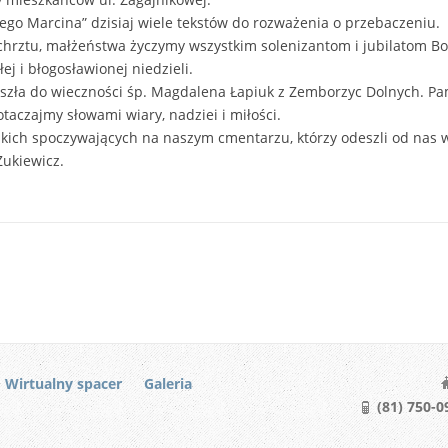
ego Marcina” dzisiaj wiele tekstów do rozważenia o przebaczeniu.
, chrztu, małżeństwa życzymy wszystkim solenizantom i jubilatom B
j i błogosławionej niedzieli.
zła do wieczności śp. Magdalena Łapiuk z Zemborzyc Dolnych. Pam
 otaczajmy słowami wiary, nadziei i miłości.
ich spoczywających na naszym cmentarzu, którzy odeszli od nas w 
Żukiewicz.
Wirtualny spacer
Galeria
(81) 750-09