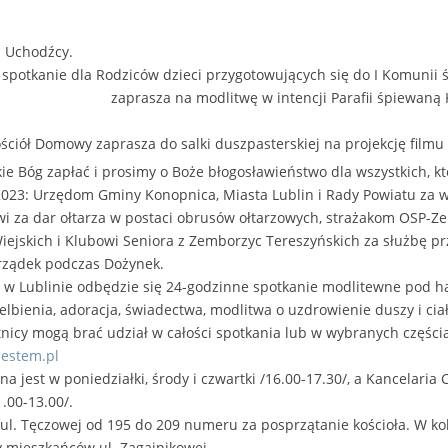
i Uchodźcy.
j spotkanie dla Rodziców dzieci przygotowujących się do I Komunii 
i Legion Maryi???/
zaprasza na modlitwę w intencji Parafii śpiewaną
ciół Domowy zaprasza do salki duszpasterskiej na projekcję filmu r
ie Bóg zapłać i prosimy o Boże błogosławieństwo dla wszystkich, któ
2023: Urzędom Gminy Konopnica, Miasta Lublin i Rady Powiatu za w
owi za dar ołtarza w postaci obrusów ołtarzowych, strażakom OSP-
ejskich i Klubowi Seniora z Zemborzyc Tereszyńskich za służbę prz
orządek podczas Dożynek.
s w Lublinie odbędzie się 24-godzinne spotkanie modlitewne pod h
lbienia, adoracja, świadectwa, modlitwa o uzdrowienie duszy i ciał
stnicy mogą brać udział w całości spotkania lub w wybranych częścia
jestem.pl
na jest w poniedziałki, środy i czwartki /16.00-17.30/, a Kancelari
1.00-13.00/.
. Tęczowej od 195 do 209 numeru za posprzątanie kościoła. W kole
y mieszkańców ul. Zagajnikowej.