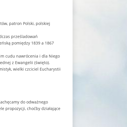
ów, patron Polski, polskiej
podczas prześladowań
czeńską pomiędzy 1839 a 1867
nim cudu nawrócenia i dla Niego
dnej z Ewangelii (święto).
istyk, wielki czciciel Eucharystii
t. Zachęcamy do odważnego
le propozycji, choćby działające