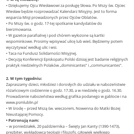
• Dziękujemy Ojcu Wiesławowi za posługę Słowa. Po Mszy św. Ojciec
Wiesław będzie rozprowadzać Kalendarz Misyjny. Jest to forma
wsparcia Misji prowadzonych przez Ojców Oblatów.
• Po Mszy św. o godz. 17-tej spotkanie kandydatów do
bierzmowania.
• W gazetce parafialnej i pod chórem wyłożone są kartki
wspominkowe. Prosimy wpisywać ulicę lub wieś. Będziemy potem
wyczytywać według ulic i wsi.
• Taca na Fundusz Solidarności Misyjnej.
• Decyzją Konferencji Episkopatu Polski dzisiaj jest badanie religijnych
praktyk niedzielnych Polaków „dominicantes” i „communicantes”.
2. W tym tygodniu:
Zapraszamy dzieci, młodzież i dorosłych do udziału w nabożeństwie
różańcowym codziennie o godz. 17.30, a w niedzielę o godz. 16.30.
Prowadzenie nabożeństwa według grafika podanego w gablocie i na
www.psmlublin.pl
• W środę – przed Mszą św. wieczorem, Nowenna do Matki Bożej
Nieustającej Pomocy.
• Patronują nam:
– w poniedziałek, 20 października – Święty Jan Kanty (1390-1473),
prezbiter, wykładowca teologii i filozofii, człowiek wielkiego