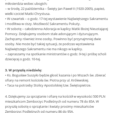
miłosierdzia wobec ubogich;
– w środę, 22 października – Święty Jan Paweł II (1920-2005), papież,
wielki czciciel Matki Chrystusa.
• W czwartek – o godz. 17-tej wystawienie Najświętszego Sakramentu
i modlitwa w ciszy. Możliwość Sakramentu Pokuty.
• W sobotę – całodzienna Adoracja w kaplicy Matki Bożej Nieustającej
Pomocy. Dziękujemy osobom stale adorującym i dyżurującym.
Zachęcamy również inne osoby. Powinno być przynajmniej dwie
osoby. Nie może być takiej sytuacji, że podczas wystawienia
Najświętszego Sakramentu nie ma nikogo w kaplicy.
– zapraszamy na spotkanie ministrantów o godz. 9-tej i próbę scholi
dziecięcej o godz. 10-tej.
3. W przyszłą niedzielę:
• Ks. Bogusław Suszyło będzie głosić kazania i po Mszach św. zbierać
ofiary na remont kościoła św. Piotra przy ul. Królewskiej.
• Taca na potrzeby Stolicy Apostolskiej tzw. Świętopietrze.
4. Dziękujemy za sprzątanie i ofiarę na kościół w wysokości 500 PLN
mieszkańcom Zemborzyc Podleśnych od numeru 78 do 85A. W
przyszłą sobotę o sprzątanie i kwiaty prosimy mieszkańców
Zemborzyc Podleśnych od numeru 86 do 95A.