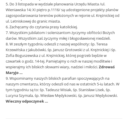
5. Do 3 listopada w wydziale planowania Urzędu Miasta /ul.
Wieniawska 14; XI piętro p.1116/ są udostępnione projekty planów
zagospodarowania terenów położonych w rejonie ul. Krężnickiej od
ul. Letniskowej do granic miasta.
6. Zachęcamy do czytania prasy katolickiej.
7. Wszystkim jubilatom i solenizantom życzymy obfitości Bożych
darów. Wszystkim zaś życzymy miłej i błogosławionej niedzieli.
8. W zeszłym tygodniu odeszli z naszej wspólnoty: śp. Teresa
Krzewińska z Jakubówki, śp. Janusz Grotowski z ul. Krężnickiej i śp.
Zofia Boguszewska z ul. Krężnickiej, której pogrzeb będzie w
czwartek o godz. 14-tej. Pamiętajmy o nich w naszej modlitwie i
wspierajmy ich bliskich słowami wiary, nadziei i miłości.
Zdrowaś
Maryjo …
9. Wspominamy naszych bliskich parafian spoczywających na
naszym cmentarzu, którzy odeszli od nas w ostatnich 5-iu latach. W
tym tygodniu są to: śp. Tadeusz Misiak, śp. Stanisław Lisek, śp.
Lucyna Szymala, śp. Wiesław Mędykowski, śp. Janusz Mędykowski.
Wieczny odpoczynek …