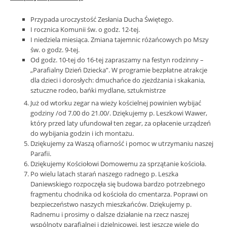
Przypada uroczystość Zesłania Ducha Świętego.
I rocznica Komunii św. o godz. 12-tej.
I niedziela miesiąca. Zmiana tajemnic różańcowych po Mszy
św. o godz. 9-tej.
Od godz. 10-tej do 16-tej zapraszamy na festyn rodzinny –
„Parafialny Dzień Dziecka”. W programie bezpłatne atrakcje
dla dzieci i dorosłych: dmuchańce do zjeżdżania i skakania,
sztuczne rodeo, bańki mydlane, sztukmistrze
Już od wtorku zegar na wieży kościelnej powinien wybijać
godziny /od 7.00 do 21.00/. Dziękujemy p. Leszkowi Wawer,
który przed laty ufundował ten zegar, za opłacenie urządzeń
do wybijania godzin i ich montażu.
Dziękujemy za Waszą ofiarność i pomoc w utrzymaniu naszej
Parafii.
Dziękujemy Kościołowi Domowemu za sprzątanie kościoła.
Po wielu latach starań naszego radnego p. Leszka
Daniewskiego rozpoczęła się budowa bardzo potrzebnego
fragmentu chodnika od kościoła do cmentarza. Poprawi on
bezpieczeństwo naszych mieszkańców. Dziękujemy p.
Radnemu i prosimy o dalsze działanie na rzecz naszej
wspólnoty parafialnej i dzielnicowej. Jest jeszcze wiele do