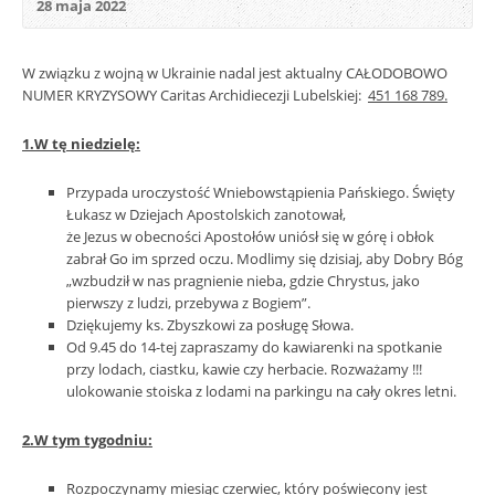
28 maja 2022
W związku z wojną w Ukrainie nadal jest aktualny CAŁODOBOWO
NUMER KRYZYSOWY Caritas Archidiecezji Lubelskiej:
451 168 789.
1.W tę niedzielę:
Przypada uroczystość Wniebowstąpienia Pańskiego. Święty
Łukasz w Dziejach Apostolskich zanotował,
że Jezus w obecności Apostołów uniósł się w górę i obłok
zabrał Go im sprzed oczu. Modlimy się dzisiaj, aby Dobry Bóg
„wzbudził w nas pragnienie nieba, gdzie Chrystus, jako
pierwszy z ludzi, przebywa z Bogiem”.
Dziękujemy ks. Zbyszkowi za posługę Słowa.
Od 9.45 do 14-tej zapraszamy do kawiarenki na spotkanie
przy lodach, ciastku, kawie czy herbacie. Rozważamy !!!
ulokowanie stoiska z lodami na parkingu na cały okres letni.
2.W tym tygodniu:
Rozpoczynamy miesiąc czerwiec, który poświęcony jest