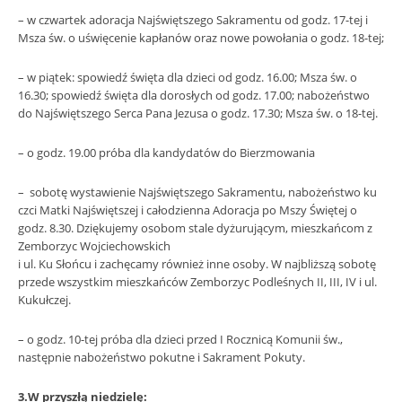
– w czwartek adoracja Najświętszego Sakramentu od godz. 17-tej i
Msza św. o uświęcenie kapłanów oraz nowe powołania o godz. 18-tej;
– w piątek: spowiedź święta dla dzieci od godz. 16.00; Msza św. o
16.30; spowiedź święta dla dorosłych od godz. 17.00; nabożeństwo
do Najświętszego Serca Pana Jezusa o godz. 17.30; Msza św. o 18-tej.
– o godz. 19.00 próba dla kandydatów do Bierzmowania
– sobotę wystawienie Najświętszego Sakramentu, nabożeństwo ku
czci Matki Najświętszej i całodzienna Adoracja po Mszy Świętej o
godz. 8.30. Dziękujemy osobom stale dyżurującym, mieszkańcom z
Zemborzyc Wojciechowskich
i ul. Ku Słońcu i zachęcamy również inne osoby. W najbliższą sobotę
przede wszystkim mieszkańców Zemborzyc Podleśnych II, III, IV i ul.
Kukułczej.
– o godz. 10-tej próba dla dzieci przed I Rocznicą Komunii św.,
następnie nabożeństwo pokutne i Sakrament Pokuty.
3.W przyszłą niedzielę: