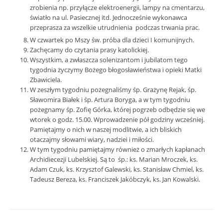
zrobienia np. przyłącze elektroenergii, lampy na cmentarzu,
światło na ul. Pasiecznej itd. Jednocześnie wykonawca
przeprasza za wszelkie utrudnienia podczas trwania prac.
W czwartek po Mszy św. próba dla dzieci I komunijnych.
Zachęcamy do czytania prasy katolickiej.
Wszystkim, a zwłaszcza solenizantom i jubilatom tego
tygodnia życzymy Bożego błogosławieństwa i opieki Matki
Zbawiciela.
W zeszłym tygodniu pożegnaliśmy śp. Grażynę Rejak, śp.
Sławomira Białek i śp. Artura Boryga, a w tym tygodniu
pożegnamy śp. Zofię Górka, której pogrzeb odbędzie się we
wtorek o godz. 15.00. Wprowadzenie pół godziny wcześniej.
Pamiętajmy o nich w naszej modlitwie, a ich bliskich
otaczajmy słowami wiary, nadziei i miłości.
W tym tygodniu pamiętajmy również o zmarłych kapłanach
Archidiecezji Lubelskiej. Są to śp.: ks. Marian Mroczek, ks.
Adam Czuk, ks. Krzysztof Galewski, ks. Stanisław Chmiel, ks.
Tadeusz Bereza, ks. Franciszek Jakóbczyk, ks. Jan Kowalski.