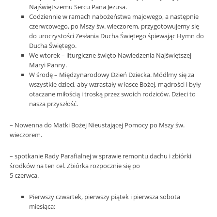
Najświętszemu Sercu Pana Jezusa.
Codziennie w ramach nabożeństwa majowego, a następnie
czerwcowego, po Mszy św. wieczorem, przygotowujemy się
do uroczystości Zesłania Ducha Świętego śpiewając Hymn do
Ducha Świętego.
We wtorek – liturgiczne święto Nawiedzenia Najświętszej
Maryi Panny.
W środę – Międzynarodowy Dzień Dziecka. Módlmy się za
wszystkie dzieci, aby wzrastały w łasce Bożej, mądrości i były
otaczane miłością i troską przez swoich rodziców. Dzieci to
nasza przyszłość.
– Nowenna do Matki Bożej Nieustającej Pomocy po Mszy św.
wieczorem.
– spotkanie Rady Parafialnej w sprawie remontu dachu i zbiórki
środków na ten cel. Zbiórka rozpocznie się po
5 czerwca.
Pierwszy czwartek, pierwszy piątek i pierwsza sobota
miesiąca: