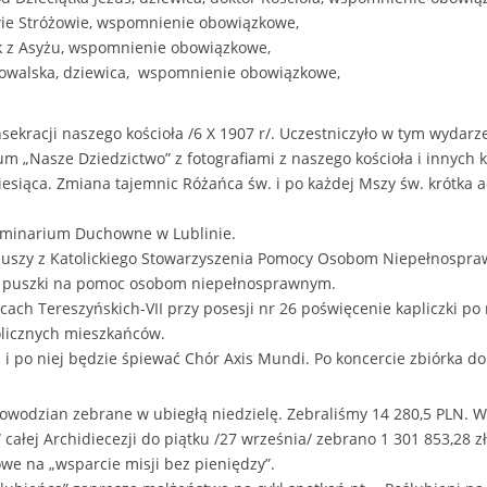
owie Stróżowie, wspomnienie obowiązkowe,
ek z Asyżu, wspomnienie obowiązkowe,
Kowalska, dziewica, wspomnienie obowiązkowe,
ekracji naszego kościoła /6 X 1907 r/. Uczestniczyło w tym wydarzen
 „Nasze Dziedzictwo” z fotografiami z naszego kościoła i innych 
miesiąca. Zmiana tajemnic Różańca św. i po każdej Mszy św. krótka 
eminarium Duchowne w Lublinie.
iuszy z Katolickiego Stowarzyszenia Pomocy Osobom Niepełnospr
do puszki na pomoc osobom niepełnosprawnym.
ach Tereszyńskich-VII przy posesji nr 26 poświęcenie kapliczki po
licznych mieszkańców.
j i po niej będzie śpiewać Chór Axis Mundi. Po koncercie zbiórka d
powodzian zebrane w ubiegłą niedzielę. Zebraliśmy 14 280,5 PLN.
całej Archidiecezji do piątku /27 września/ zebrano 1 301 853,28 zł
we na „wsparcie misji bez pieniędzy”.