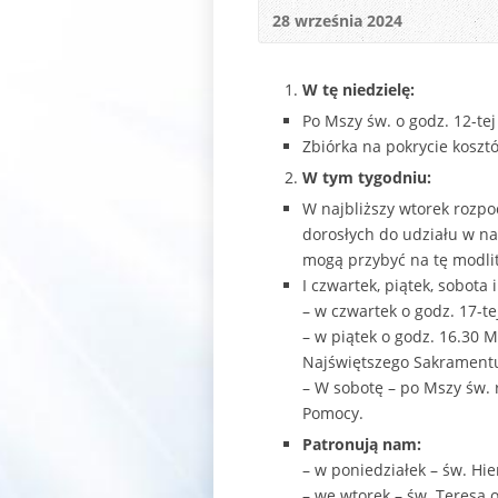
28 września 2024
W tę niedzielę:
Po Mszy św. o godz. 12-tej
Zbiórka na pokrycie koszt
W tym tygodniu:
W najbliższy wtorek rozpo
dorosłych do udziału w na
mogą przybyć na tę modli
I czwartek, piątek, sobota 
– w czwartek o godz. 17-t
– w piątek o godz. 16.30 M
Najświętszego Sakramentu
– W sobotę – po Mszy św. 
Pomocy.
Patronują nam:
– w poniedziałek – św. Hi
– we wtorek – św. Teresa 