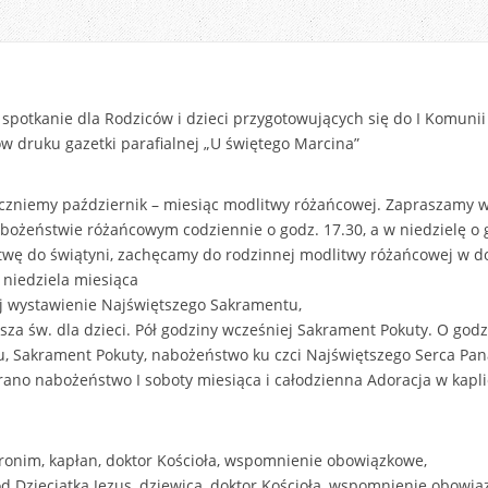
 spotkanie dla Rodziców i dzieci przygotowujących się do I Komunii
ów druku gazetki parafialnej „U świętego Marcina”
czniemy październik – miesiąc modlitwy różańcowej. Zapraszamy wsz
bożeństwie różańcowym codziennie o godz. 17.30, a w niedzielę o g
twę do świątyni, zachęcamy do rodzinnej modlitwy różańcowej w 
i niedziela miesiąca
ej wystawienie Najświętszego Sakramentu,
sza św. dla dzieci. Pół godziny wcześniej Sakrament Pokuty. O godz
, Sakrament Pokuty, nabożeństwo ku czci Najświętszego Serca Pan
rano nabożeństwo I soboty miesiąca i całodzienna Adoracja w kapli
eronim, kapłan, doktor Kościoła, wspomnienie obowiązkowe,
od Dzieciątka Jezus, dziewica, doktor Kościoła, wspomnienie obowią