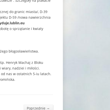
 zawsze”. Szczegóły na plakacie
cznej do granic miasta/, D-39
ojektu D-59 /nowa nawierzchnia
yduje.lublin.eu
botę o sprzątanie i kwiaty
ożego błogosławieństwa.
 śp. Henryk Machaj z Bloku
iary, nadziei i miłości.
d nas w ostatnich 5-iu latach.
Płomińska.
→
Poprzednie