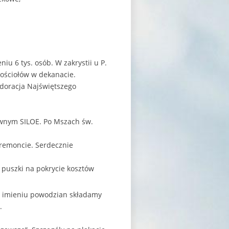
iu 6 tys. osób. W zakrystii u P.
kościołów w dekanacie.
adoracja Najświętszego
awnym SILOE. Po Mszach św.
 remoncie. Serdecznie
o puszki na pokrycie kosztów
 W imieniu powodzian składamy
.