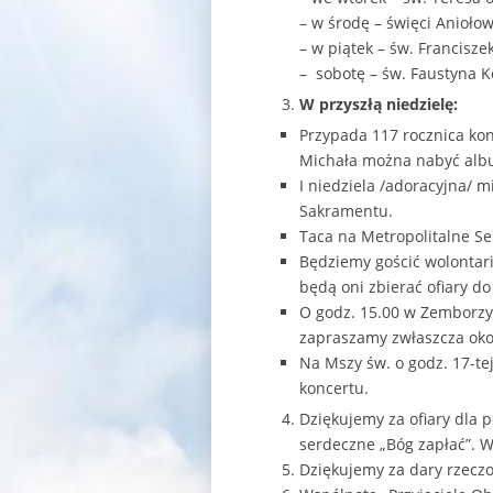
– w środę – święci Anioł
– w piątek – św. Francisz
– sobotę – św. Faustyna 
W przyszłą niedzielę:
Przypada 117 rocznica kons
Michała można nabyć album
I niedziela /adoracyjna/ 
Sakramentu.
Taca na Metropolitalne S
Będziemy gościć wolontar
będą oni zbierać ofiary 
O godz. 15.00 w Zemborzyc
zapraszamy zwłaszcza oko
Na Mszy św. o godz. 17-te
koncertu.
Dziękujemy za ofiary dla 
serdeczne „Bóg zapłać”. W 
Dziękujemy za dary rzeczo