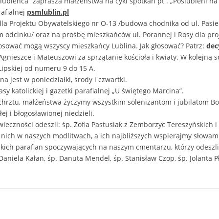
lubieńca” zaprasza małżeństwa na cykl spotkań pt . „Poślubieni na
rafialnej
psmlublin.pl
dla Projektu Obywatelskiego nr O-13 /budowa chodnika od ul. Pasie
 odcinku/ oraz na prośbę mieszkańców ul. Porannej i Rosy dla pr
Głosować mogą wszyscy mieszkańcy Lublina. Jak głosować? Patrz:
dec
gnieszce i Mateuszowi za sprzątanie kościoła i kwiaty. W kolejną so
ipskiej od numeru 9 do 15 A.
a jest w poniedziałki, środy i czwartki.
y katolickiej i gazetki parafialnej „U świętego Marcina”.
, chrztu, małżeństwa życzymy wszystkim solenizantom i jubilatom B
j i błogosławionej niedzieli.
eczności odeszli: śp. Zofia Pastusiak z Zemborzyc Tereszyńskich i
nich w naszych modlitwach, a ich najbliższych wspierajmy słowami w
ch parafian spoczywających na naszym cmentarzu, którzy odeszli o
Daniela Kałan, śp. Danuta Mendel, śp. Stanisław Czop, śp. Jolanta 