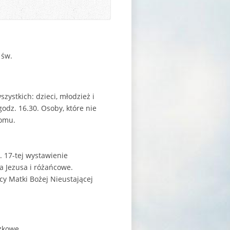
 św.
ystkich: dzieci, młodzież i
odz. 16.30. Osoby, które nie
domu.
. 17-tej wystawienie
a Jezusa i różańcowe.
cy Matki Bożej Nieustającej
zkowe,