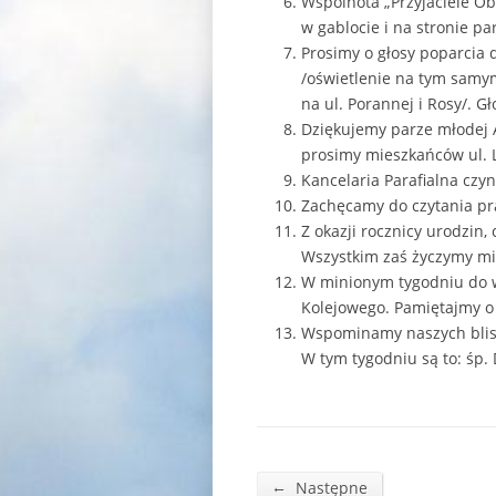
Wspólnota „Przyjaciele Ob
w gablocie i na stronie pa
Prosimy o głosy poparcia 
/oświetlenie na tym samym
na ul. Porannej i Rosy/. 
Dziękujemy parze młodej A
prosimy mieszkańców ul. L
Kancelaria Parafialna czynn
Zachęcamy do czytania pras
Z okazji rocznicy urodzin
Wszystkim zaś życzymy miłe
W minionym tygodniu do wi
Kolejowego. Pamiętajmy o 
Wspominamy naszych bliski
W tym tygodniu są to: śp. 
←
Następne