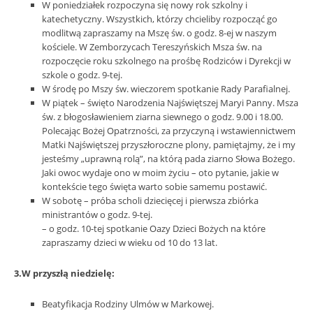
W poniedziałek rozpoczyna się nowy rok szkolny i
katechetyczny. Wszystkich, którzy chcieliby rozpocząć go
modlitwą zapraszamy na Mszę św. o godz. 8-ej w naszym
kościele. W Zemborzycach Tereszyńskich Msza św. na
rozpoczęcie roku szkolnego na prośbę Rodziców i Dyrekcji w
szkole o godz. 9-tej.
W środę po Mszy św. wieczorem spotkanie Rady Parafialnej.
W piątek – święto Narodzenia Najświętszej Maryi Panny. Msza
św. z błogosławieniem ziarna siewnego o godz. 9.00 i 18.00.
Polecając Bożej Opatrzności, za przyczyną i wstawiennictwem
Matki Najświętszej przyszłoroczne plony, pamiętajmy, że i my
jesteśmy „uprawną rolą”, na którą pada ziarno Słowa Bożego.
Jaki owoc wydaje ono w moim życiu – oto pytanie, jakie w
kontekście tego święta warto sobie samemu postawić.
W sobotę – próba scholi dziecięcej i pierwsza zbiórka
ministrantów o godz. 9-tej.
– o godz. 10-tej spotkanie Oazy Dzieci Bożych na które
zapraszamy dzieci w wieku od 10 do 13 lat.
3.W przyszłą niedzielę:
Beatyfikacja Rodziny Ulmów w Markowej.