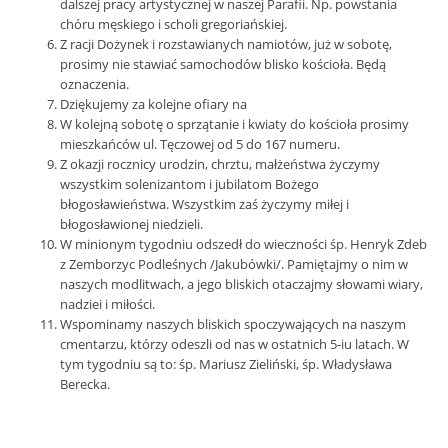
dalszej pracy artystycznej w naszej Parafii. Np. powstania
chóru męskiego i scholi gregoriańskiej.
Z racji Dożynek i rozstawianych namiotów, już w sobotę,
prosimy nie stawiać samochodów blisko kościoła. Będą
oznaczenia.
Dziękujemy za kolejne ofiary na
W kolejną sobotę o sprzątanie i kwiaty do kościoła prosimy
mieszkańców ul. Tęczowej od 5 do 167 numeru.
Z okazji rocznicy urodzin, chrztu, małżeństwa życzymy
wszystkim solenizantom i jubilatom Bożego
błogosławieństwa. Wszystkim zaś życzymy miłej i
błogosławionej niedzieli.
W minionym tygodniu odszedł do wieczności śp. Henryk Zdeb
z Zemborzyc Podleśnych /Jakubówki/. Pamiętajmy o nim w
naszych modlitwach, a jego bliskich otaczajmy słowami wiary,
nadziei i miłości.
Wspominamy naszych bliskich spoczywających na naszym
cmentarzu, którzy odeszli od nas w ostatnich 5-iu latach. W
tym tygodniu są to: śp. Mariusz Zieliński, śp. Władysława
Berecka.