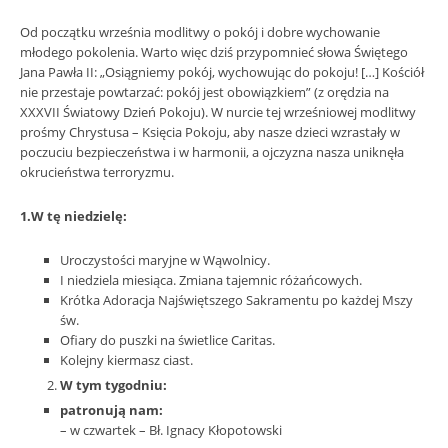
Od początku września modlitwy o pokój i dobre wychowanie
młodego pokolenia. Warto więc dziś przypomnieć słowa Świętego
Jana Pawła II: „Osiągniemy pokój, wychowując do pokoju! […] Kościół
nie przestaje powtarzać: pokój jest obowiązkiem” (z orędzia na
XXXVII Światowy Dzień Pokoju). W nurcie tej wrześniowej modlitwy
prośmy Chrystusa – Księcia Pokoju, aby nasze dzieci wzrastały w
poczuciu bezpieczeństwa i w harmonii, a ojczyzna nasza uniknęła
okrucieństwa terroryzmu.
1.W tę niedzielę:
Uroczystości maryjne w Wąwolnicy.
I niedziela miesiąca. Zmiana tajemnic różańcowych.
Krótka Adoracja Najświętszego Sakramentu po każdej Mszy
św.
Ofiary do puszki na świetlice Caritas.
Kolejny kiermasz ciast.
W tym tygodniu:
patronują nam:
– w czwartek – Bł. Ignacy Kłopotowski