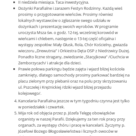
II niedziela miesiąca. Taca inwestycyjna.
Dożynki Parafialne i zarazem Festyn Rodzinny. Każdą wieś
prosimy o przygotowanie wieńców. Prosimy również
lokalnych wystawców o zgłaszanie swego udziału w
dożynkach i prezentację swoich wyrobów. W programie
uroczysta Msza św. o godz. 12-tej, wcześniej korowód w
wieńcami i chlebem, następnie o 13-tej część oficjalna i
występy zespołów: Mały Głusk, Rola, Chór Kościelny, gwiazda
wieczoru „Drewutnia” i Orkiestra Dęta OSP z Niedrzwicy Dużej.
Ponadto liczne stragany, zwiedzanie „Stacyjkowa” /Ciuchcia w
Zemborzycach/ i atrakcje dla dzieci.
Prawie połowa parkingu będzie zajęta i wjazd bliżej kościoła
zamknięty, dlatego samochody prosimy parkować bardziej na
placu zielonym przy plebanii oraz na polu przy skrzyżowaniu
ul. Pszczelej i Krężnickiej /dziki wjazd bliżej przejazdu
kolejowego/.
Kancelaria Parafialna jeszcze w tym tygodniu czynna jest tylko
w poniedziałek i czwartek.
Mija rok od objęcia przez p. Józefa Telęgę obowiązków
organisty w naszej Parafii. Dziękujemy za ten rok pracy przy
organach, za występy chóru i pracę w kancelarii. Życzymy p.
Józefowi Bożego Błogosławieństwa i licznych owoców w