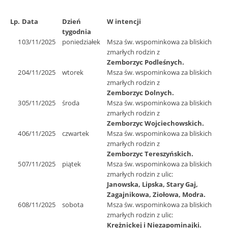
Lp.
Data
Dzień
W intencji
tygodnia
1
03/11/2025
poniedziałek
Msza św. wspominkowa za bliskich
zmarłych rodzin z
Zemborzyc Podleśnych.
2
04/11/2025
wtorek
Msza św. wspominkowa za bliskich
zmarłych rodzin z
Zemborzyc Dolnych.
3
05/11/2025
środa
Msza św. wspominkowa za bliskich
zmarłych rodzin z
Zemborzyc Wojciechowskich.
4
06/11/2025
czwartek
Msza św. wspominkowa za bliskich
zmarłych rodzin z
Zemborzyc Tereszyńskich.
5
07/11/2025
piątek
Msza św. wspominkowa za bliskich
zmarłych rodzin z ulic:
Janowska, Lipska, Stary Gaj,
Zagajnikowa, Ziołowa, Modra.
6
08/11/2025
sobota
Msza św. wspominkowa za bliskich
zmarłych rodzin z ulic:
Krężnickej i Niezapominajki.