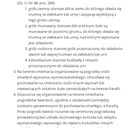
(Dz. U. Nr 48, poz. 284):
grób ziemny stanowi dół w ziemi, do którego składa się
trumnę ze zwłokami lub urnę i zasypuje wydobytą z
tego grobu ziemią;
grób murowany stanowi dół, w którym boki są
murowane do poziomu gruntu, do którego składa się
trumnę ze zwłokami lub urnę, nad którymi wykonane
jest sklepienie;
grób rodzinny stanowi grób przeznaczony do składania
dwóch lub więcej trumien ze zwłokami lub urn;
kolumbarium stanowi budowlę z niszami
przeznaczonymi do składania urn;
Na terenie cmentarza organizowane są pogrzeby osób
zmarłych wyznania rzymskokatolickiego. Umożliwia się
pochowanie na cmentarzu osób innych wyznań lub
niewierzących ostatnio stale zamieszkałych na terenie Parafii.
Dopuszcza się organizowanie na terenie cmentarza
pogrzebów świeckich, zgodnie z ustaleniami pomiędzy
osobami uprawnionymi do pochowania zmarłego, a Parafią.
Przez pogrzeb świecki rozumie się ceremonię pogrzebową
prowadzoną bez udziału duchownego kościoła lub związku
wyznaniowego wpisanego do rejestru kościołów i innych