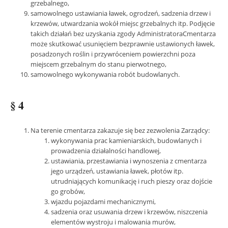
grzebalnego,
samowolnego ustawiania ławek, ogrodzeń, sadzenia drzew i
krzewów, utwardzania wokół miejsc grzebalnych itp. Podjęcie
takich działań bez uzyskania zgody AdministratoraCmentarza
może skutkować usunięciem bezprawnie ustawionych ławek,
posadzonych roślin i przywróceniem powierzchni poza
miejscem grzebalnym do stanu pierwotnego,
samowolnego wykonywania robót budowlanych.
§ 4
Na terenie cmentarza zakazuje się bez zezwolenia Zarządcy:
wykonywania prac kamieniarskich, budowlanych i
prowadzenia działalności handlowej,
ustawiania, przestawiania i wynoszenia z cmentarza
jego urządzeń, ustawiania ławek, płotów itp.
utrudniających komunikację i ruch pieszy oraz dojście
go grobów,
wjazdu pojazdami mechanicznymi,
sadzenia oraz usuwania drzew i krzewów, niszczenia
elementów wystroju i malowania murów,