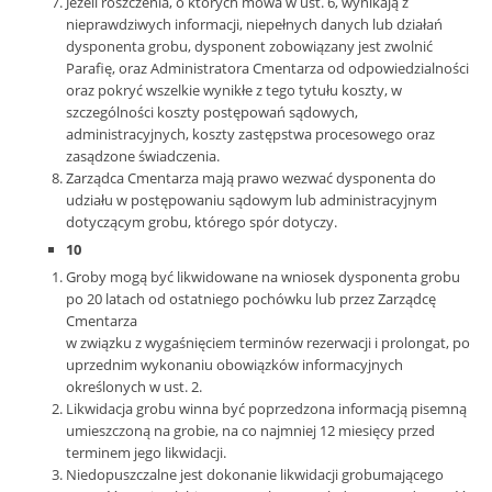
Jeżeli roszczenia, o których mowa w ust. 6, wynikają z
nieprawdziwych informacji, niepełnych danych lub działań
dysponenta grobu, dysponent zobowiązany jest zwolnić
Parafię, oraz Administratora Cmentarza od odpowiedzialności
oraz pokryć wszelkie wynikłe z tego tytułu koszty, w
szczególności koszty postępowań sądowych,
administracyjnych, koszty zastępstwa procesowego oraz
zasądzone świadczenia.
Zarządca Cmentarza mają prawo wezwać dysponenta do
udziału w postępowaniu sądowym lub administracyjnym
dotyczącym grobu, którego spór dotyczy.
10
Groby mogą być likwidowane na wniosek dysponenta grobu
po 20 latach od ostatniego pochówku lub przez Zarządcę
Cmentarza
w związku z wygaśnięciem terminów rezerwacji i prolongat, po
uprzednim wykonaniu obowiązków informacyjnych
określonych w ust. 2.
Likwidacja grobu winna być poprzedzona informacją pisemną
umieszczoną na grobie, na co najmniej 12 miesięcy przed
terminem jego likwidacji.
Niedopuszczalne jest dokonanie likwidacji grobumającego