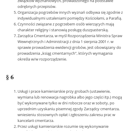
związków wyznaniowych, prowadzonego na podstawie
odrębnych przepisów.
Organizacja pogrzebów innych wyznań odbywa się zgodnie z
indywidualnymi ustaleniami pomiędzy Kościołami, a Parafią.
Czynności związane z pogrzebem osób wierzących mają
charakter religijny i stanowią posługę duszpasterską.
Zarządca Cmentarza, w myśl Rozporządzenia Ministra Spraw
Wewnętrznych i Administracji z dnia 1 sierpnia 2001 r. w
sprawie prowadzenia ewidencji grobów, jest obowiązany do
prowadzenia „ksiąg cmentarnych”, których wymagania
określa w/w rozporządzenie.
§ 6
Usługi i prace kamieniarskie przy grobach (ustawienie,
wymiana lub renowacja nagrobka albo jego części itp.) mogą
być wykonywane tylko w dni robocze oraz w soboty, po
uprzednim uzyskaniu pisemnej zgody Zarządcy cmentarza,
wniesieniu stosownych opłat i zgłoszeniu zakresu prac w
kancelarii cmentarza.
Przez usługi kamieniarskie rozumie się wykonywanie