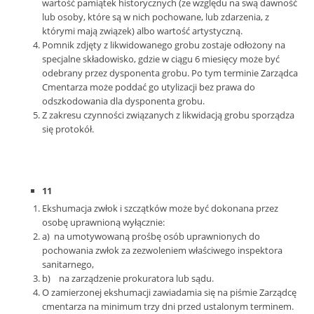
wartość pamiątek historycznych (ze względu na swą dawność
lub osoby, które są w nich pochowane, lub zdarzenia, z
którymi mają związek) albo wartość artystyczną.
Pomnik zdjęty z likwidowanego grobu zostaje odłożony na
specjalne składowisko, gdzie w ciągu 6 miesięcy może być
odebrany przez dysponenta grobu. Po tym terminie Zarządca
Cmentarza może poddać go utylizacji bez prawa do
odszkodowania dla dysponenta grobu.
Z zakresu czynności związanych z likwidacją grobu sporządza
się protokół.
11
Ekshumacja zwłok i szczątków może być dokonana przez
osobę uprawnioną wyłącznie:
a) na umotywowaną prośbę osób uprawnionych do
pochowania zwłok za zezwoleniem właściwego inspektora
sanitarnego,
b) na zarządzenie prokuratora lub sądu.
O zamierzonej ekshumacji zawiadamia się na piśmie Zarządcę
cmentarza na minimum trzy dni przed ustalonym terminem.