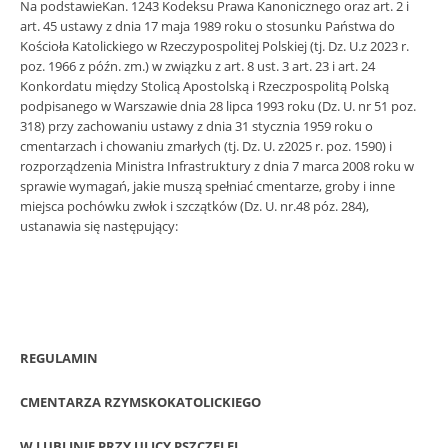
Na podstawieKan. 1243 Kodeksu Prawa Kanonicznego oraz art. 2 i
art. 45 ustawy z dnia 17 maja 1989 roku o stosunku Państwa do
Kościoła Katolickiego w Rzeczypospolitej Polskiej (tj. Dz. U.z 2023 r.
poz. 1966 z późn. zm.) w związku z art. 8 ust. 3 art. 23 i art. 24
Konkordatu między Stolicą Apostolską i Rzeczpospolitą Polską
podpisanego w Warszawie dnia 28 lipca 1993 roku (Dz. U. nr 51 poz.
318) przy zachowaniu ustawy z dnia 31 stycznia 1959 roku o
cmentarzach i chowaniu zmarłych (tj. Dz. U. z2025 r. poz. 1590) i
rozporządzenia Ministra Infrastruktury z dnia 7 marca 2008 roku w
sprawie wymagań, jakie muszą spełniać cmentarze, groby i inne
miejsca pochówku zwłok i szczątków (Dz. U. nr.48 póz. 284),
ustanawia się następujący:
REGULAMIN
CMENTARZA RZYMSKOKATOLICKIEGO
W LUBLINIE PRZY ULICY PSZCZELEJ