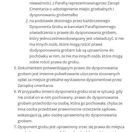
nieważności, z Parafią reprezentowanąprzez Zarząd
Cmentarza o udostępnienie miejsc grzebalnych i
dysponowaniu grobemalbo
na podstawie złożonego przez każdoczesnego
Dysponenta Grobu w kancelarii Parafiipisemnego
oświadczenia o prawie do dysponowania grobem,
który jednocześniezobowiązany jest oświadczyć, iż nie
ma innych osób, które mogą rościć prawa
dodysponowania grobem lub są uprawnione do
pochówku w nim, że nie ma innych osób, które mogą
sobie rościć prawa do grobu.
Dokumentem potwierdzającym prawo do dysponowania
grobem jest imienne pokwitowanie uiszczenia stosownych
opłat za miejsce grzebalne wystawione dysponentowi przez
Zarządcę cmentarza.
W przypadku śmierci dysponenta grobu oraz w sytuacji, gdy
nie został on w nim pochowany, prawo do dysponowania
grobem przechodzi na osobę, która go pochowała, chyba że
inna osoba przedstawi prawomocne orzeczenie sądowe,
wskazujące ją, jako osobę uprawnioną do dysponowania
grobem.
Dysponent grobu jest uprawniony zrzec się prawa do miejsca