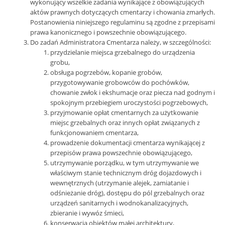
wykonujący wszelkie zadania wynikające z obowiązujących
aktów prawnych dotyczących cmentarzy i chowania zmarłych.
Postanowienia niniejszego regulaminu są zgodne z przepisami
prawa kanonicznego i powszechnie obowiązującego.
Do zadań Administratora Cmentarza należy, w szczególności:
przydzielanie miejsca grzebalnego do urządzenia
grobu,
obsługa pogrzebów, kopanie grobów,
przygotowywanie grobowców do pochówków,
chowanie zwłok i ekshumacje oraz piecza nad godnym i
spokojnym przebiegiem uroczystości pogrzebowych,
przyjmowanie opłat cmentarnych za użytkowanie
miejsc grzebalnych oraz innych opłat związanych z
funkcjonowaniem cmentarza,
prowadzenie dokumentacji cmentarza wynikającej z
przepisów prawa powszechnie obowiązującego,
utrzymywanie porządku, w tym utrzymywanie we
właściwym stanie technicznym dróg dojazdowych i
wewnętrznych (utrzymanie alejek, zamiatanie i
odśnieżanie dróg), dostępu do pól grzebalnych oraz
urządzeń sanitarnych i wodnokanalizacyjnych,
zbieranie i wywóz śmieci,
konserwacja obiektów małej architektury,