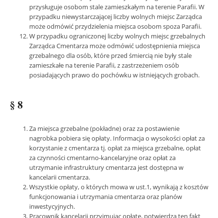
przysługuje osobom stale zamieszkałym na terenie Parafii. W
przypadku niewystarczającej liczby wolnych miejsc Zarządca
może odmówić przydzielenia miejsca osobom spoza Parafii.
W przypadku ograniczonej liczby wolnych miejsc grzebalnych
Zarządca Cmentarza może odmówić udostępnienia miejsca
grzebalnego dla osób, które przed śmiercią nie były stale
zamieszkałe na terenie Parafii, z zastrzeżeniem osób
posiadających prawo do pochówku w istniejących grobach.
§ 8
Za miejsca grzebalne (pokładne) oraz za postawienie
nagrobka pobiera się opłaty. Informacja o wysokości opłat za
korzystanie z cmentarza tj. opłat za miejsca grzebalne, opłat
za czynności cmentarno-kancelaryjne oraz opłat za
utrzymanie infrastruktury cmentarza jest dostępna w
kancelarii cmentarza.
Wszystkie opłaty, o których mowa w ust.1, wynikają z kosztów
funkcjonowania i utrzymania cmentarza oraz planów
inwestycyjnych.
Pracownik kancelarii przyjmując opłatę, potwierdza ten fakt