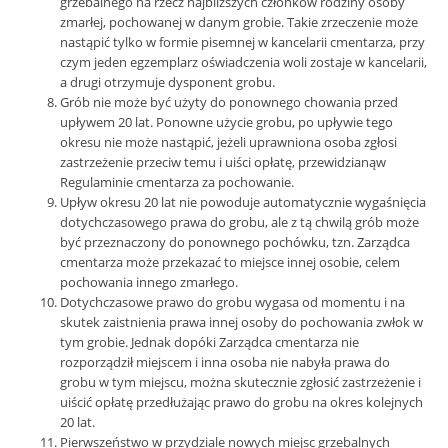
grzebalnego na rzecz najbliższych członków rodziny osoby
zmarłej, pochowanej w danym grobie. Takie zrzeczenie może
nastąpić tylko w formie pisemnej w kancelarii cmentarza, przy
czym jeden egzemplarz oświadczenia woli zostaje w kancelarii,
a drugi otrzymuje dysponent grobu.
Grób nie może być użyty do ponownego chowania przed
upływem 20 lat. Ponowne użycie grobu, po upływie tego
okresu nie może nastąpić, jeżeli uprawniona osoba zgłosi
zastrzeżenie przeciw temu i uiści opłatę, przewidzianąw
Regulaminie cmentarza za pochowanie.
Upływ okresu 20 lat nie powoduje automatycznie wygaśnięcia
dotychczasowego prawa do grobu, ale z tą chwilą grób może
być przeznaczony do ponownego pochówku, tzn. Zarządca
cmentarza może przekazać to miejsce innej osobie, celem
pochowania innego zmarłego.
Dotychczasowe prawo do grobu wygasa od momentu i na
skutek zaistnienia prawa innej osoby do pochowania zwłok w
tym grobie. Jednak dopóki Zarządca cmentarza nie
rozporządził miejscem i inna osoba nie nabyła prawa do
grobu w tym miejscu, można skutecznie zgłosić zastrzeżenie i
uiścić opłatę przedłużając prawo do grobu na okres kolejnych
20 lat.
Pierwszeństwo w przydziale nowych miejsc grzebalnych