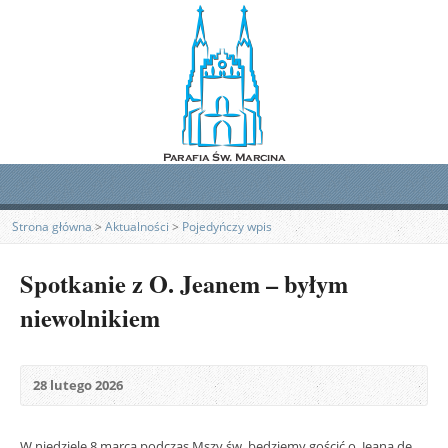
Strona główna
>
Aktualności
>
Pojedyńczy wpis
Spotkanie z O. Jeanem – byłym
niewolnikiem
28 lutego 2026
W niedzielę 8 marca podczas Mszy św. będziemy gościć o. Jeana de