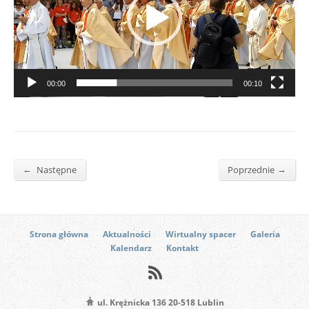
00:00
00:10
←
→
Następne
Poprzednie
Strona główna
Aktualności
Wirtualny spacer
Galeria
Kalendarz
Kontakt
ul. Krężnicka 136 20-518 Lublin