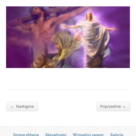
←
→
Następne
Poprzednie
Strona główna
Aktualności
Wirtualny spacer
Galeria