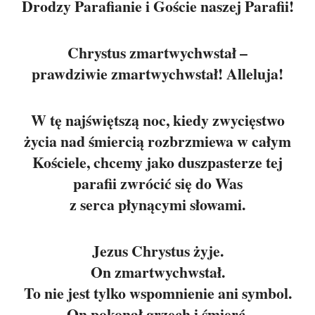
Drodzy Parafianie i Goście naszej Parafii!
Chrystus zmartwychwstał –
prawdziwie zmartwychwstał! Alleluja!
W tę najświętszą noc, kiedy zwycięstwo
życia nad śmiercią rozbrzmiewa w całym
Kościele, chcemy jako duszpasterze tej
parafii zwrócić się do Was
z serca płynącymi słowami.
Jezus Chrystus żyje.
On zmartwychwstał.
To nie jest tylko wspomnienie ani symbol.
On pokonał grzech i śmierć,