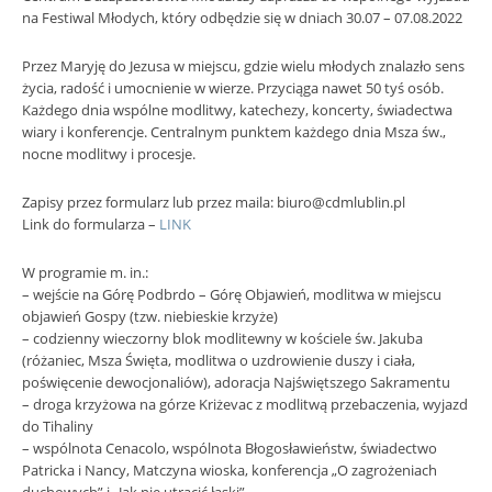
na Festiwal Młodych, który odbędzie się w dniach 30.07 – 07.08.2022
Przez Maryję do Jezusa w miejscu, gdzie wielu młodych znalazło sens
życia, radość i umocnienie w wierze. Przyciąga nawet 50 tyś osób.
Każdego dnia wspólne modlitwy, katechezy, koncerty, świadectwa
wiary i konferencje. Centralnym punktem każdego dnia Msza św.,
nocne modlitwy i procesje.
Zapisy przez formularz lub przez maila: biuro@cdmlublin.pl
Link do formularza –
LINK
W programie m. in.:
– wejście na Górę Podbrdo – Górę Objawień, modlitwa w miejscu
objawień Gospy (tzw. niebieskie krzyże)
– codzienny wieczorny blok modlitewny w kościele św. Jakuba
(różaniec, Msza Święta, modlitwa o uzdrowienie duszy i ciała,
poświęcenie dewocjonaliów), adoracja Najświętszego Sakramentu
– droga krzyżowa na górze Kriżevac z modlitwą przebaczenia, wyjazd
do Tihaliny
– wspólnota Cenacolo, wspólnota Błogosławieństw, świadectwo
Patricka i Nancy, Matczyna wioska, konferencja „O zagrożeniach