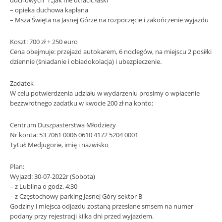
duchowych” i „Jak nie utracić łaski”
– opieka duchowa kapłana
– Msza Święta na Jasnej Górze na rozpoczęcie i zakończenie wyjazdu
Koszt: 700 zł + 250 euro
Cena obejmuje: przejazd autokarem, 6 noclegów, na miejscu 2 posiłki
dziennie (śniadanie i obiadokolacja) i ubezpieczenie.
Zadatek
W celu potwierdzenia udziału w wydarzeniu prosimy o wpłacenie
bezzwrotnego zadatku w kwocie 200 zł na konto:
Centrum Duszpasterstwa Młodzieży
Nr konta: 53 7061 0006 0610 4172 5204 0001
Tytuł: Medjugorie, imię i nazwisko
Plan:
Wyjazd: 30-07-2022r (Sobota)
– z Lublina o godz. 4:30
– z Częstochowy parking Jasnej Góry sektor B
Godziny i miejsca odjazdu zostaną przesłane smsem na numer
podany przy rejestracji kilka dni przed wyjazdem.