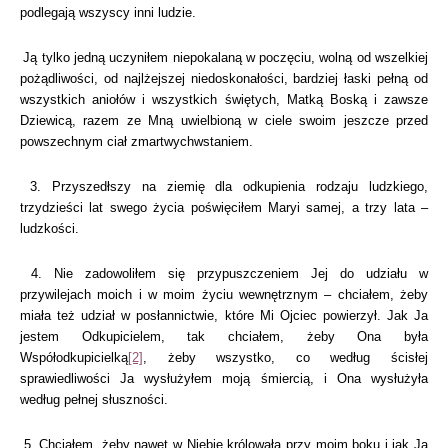
podlegają wszyscy inni ludzie.
Ją tylko jedną uczyniłem niepokalaną w poczęciu, wolną od wszelkiej
pożądliwości, od najlżejszej niedoskonałości, bardziej łaski pełną od
wszystkich aniołów i wszystkich świętych, Matką Boską i zawsze
Dziewicą, razem ze Mną uwielbioną w ciele swoim jeszcze przed
powszechnym ciał zmartwychwstaniem.
3. Przyszedłszy na ziemię dla odkupienia rodzaju ludzkiego,
trzydzieści lat swego życia poświęciłem Maryi samej, a trzy lata –
ludzkości.
4. Nie zadowoliłem się przypuszczeniem Jej do udziału w
przywilejach moich i w moim życiu wewnętrznym – chciałem, żeby
miała też udział w posłannictwie, które Mi Ojciec powierzył. Jak Ja
jestem Odkupicielem, tak chciałem, żeby Ona była
Współodkupicielką
[2]
, żeby wszystko, co według ścisłej
sprawiedliwości Ja wysłużyłem moją śmiercią, i Ona wysłużyła
według pełnej słuszności.
5. Chciałem, żeby nawet w Niebie królowała przy moim boku i jak Ja