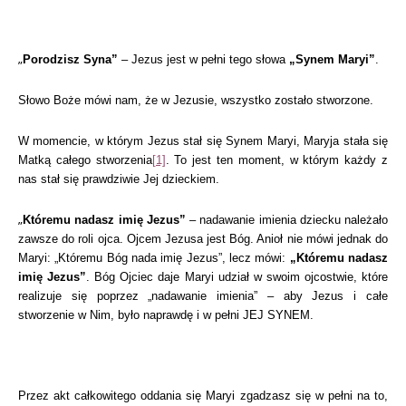
„
Porodzisz Syna”
– Jezus jest w pełni tego słowa
„Synem Maryi”
.
Słowo Boże mówi nam, że w Jezusie, wszystko zostało stworzone.
W momencie, w którym Jezus stał się Synem Maryi, Maryja stała się
Matką całego stworzenia
[1]
. To jest ten moment, w którym każdy z
nas stał się prawdziwie Jej dzieckiem.
„
Któremu nadasz imię Jezus”
– nadawanie imienia dziecku należało
zawsze do roli ojca. Ojcem Jezusa jest Bóg. Anioł nie mówi jednak do
Maryi: „Któremu Bóg nada imię Jezus”, lecz mówi:
„Któremu nadasz
imię Jezus”
. Bóg Ojciec daje Maryi udział w swoim ojcostwie, które
realizuje się poprzez „nadawanie imienia” – aby Jezus i całe
stworzenie w Nim, było naprawdę i w pełni JEJ SYNEM.
Przez akt całkowitego oddania się Maryi zgadzasz się w pełni na to,