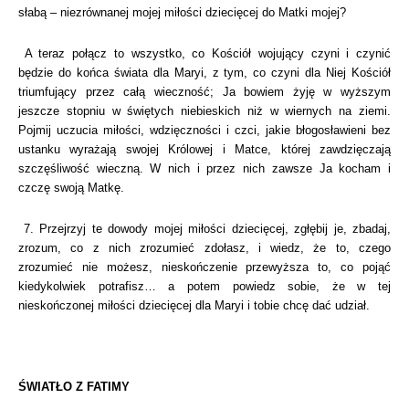
słabą – niezrównanej mojej miłości dziecięcej do Matki mojej?
A teraz połącz to wszystko, co Kościół wojujący czyni i czynić
będzie do końca świata dla Maryi, z tym, co czyni dla Niej Kościół
triumfujący przez całą wieczność; Ja bowiem żyję w wyższym
jeszcze stopniu w świętych niebieskich niż w wiernych na ziemi.
Pojmij uczucia miłości, wdzięczności i czci, jakie błogosławieni bez
ustanku wyrażają swojej Królowej i Matce, której zawdzięczają
szczęśliwość wieczną. W nich i przez nich zawsze Ja kocham i
czczę swoją Matkę.
7. Przejrzyj te dowody mojej miłości dziecięcej, zgłębij je, zbadaj,
zrozum, co z nich zrozumieć zdołasz, i wiedz, że to, czego
zrozumieć nie możesz, nieskończenie przewyższa to, co pojąć
kiedykolwiek potrafisz… a potem powiedz sobie, że w tej
nieskończonej miłości dziecięcej dla Maryi i tobie chcę dać udział.
ŚWIATŁO Z FATIMY