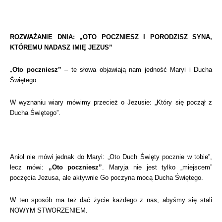
ROZWAŻANIE DNIA: „OTO POCZNIESZ I PORODZISZ SYNA,
KTÓREMU NADASZ IMIĘ JEZUS”
„
Oto poczniesz”
– te słowa objawiają nam jedność Maryi i Ducha
Świętego.
W wyznaniu wiary mówimy przecież o Jezusie: „Który się począł z
Ducha Świętego”.
Anioł nie mówi jednak do Maryi: „Oto Duch Święty pocznie w tobie”,
lecz mówi:
„Oto poczniesz”
. Maryja nie jest tylko „miejscem”
poczęcia Jezusa, ale aktywnie Go poczyna mocą Ducha Świętego.
W ten sposób ma też dać życie każdego z nas, abyśmy się stali
NOWYM STWORZENIEM.