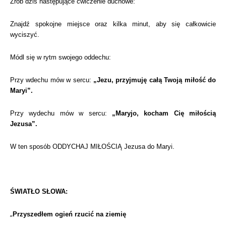
Zrób dziś następujące ćwiczenie duchowe:
Znajdź spokojne miejsce oraz kilka minut, aby się całkowicie
wyciszyć.
Módl się w rytm swojego oddechu:
Przy wdechu mów w sercu:
„Jezu, przyjmuję całą Twoją miłość do
Maryi”.
Przy wydechu mów w sercu:
„Maryjo, kocham Cię miłością
Jezusa”.
W ten sposób ODDYCHAJ MIŁOŚCIĄ Jezusa do Maryi.
ŚWIATŁO SŁOWA:
„
Przyszedłem ogień rzucić na ziemię