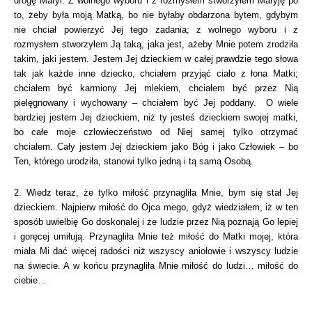
drogę Maryi.
Z wolnego wyboru i z rozmysłem stworzyłem Maryję po
to, żeby była moją Matką, bo nie
byłaby obdarzona bytem, gdybym
nie chciał powierzyć Jej tego zadania; z wolnego wyboru
i z
rozmysłem stworzyłem Ją taką, jaka jest, ażeby Mnie potem zrodziła
takim, jaki jestem.
Jestem Jej dzieckiem w całej prawdzie tego słowa
tak jak każde inne dziecko, chciałem
przyjąć ciało z łona Matki;
chciałem być karmiony Jej mlekiem, chciałem być przez Nią
pielęgnowany i wychowany – chciałem być Jej poddany.
O wiele
bardziej jestem Jej dzieckiem, niż ty jesteś dzieckiem swojej matki,
bo całe moje
człowieczeństwo od Niej samej tylko otrzymać
chciałem.
Cały jestem Jej dzieckiem jako Bóg i jako Człowiek – bo
Ten, którego urodziła, stanowi
tylko jedną i tą samą Osobą.
2. Wiedz teraz, że tylko miłość przynagliła Mnie, bym się stał Jej
dzieckiem. Najpierw
miłość do Ojca mego, gdyż wiedziałem, iż w ten
sposób uwielbię Go doskonalej i że ludzie
przez Nią poznają Go lepiej
i goręcej umiłują.
Przynagliła Mnie też miłość do Matki mojej, która
miała Mi dać więcej radości niż wszyscy aniołowie i wszyscy ludzie
na świecie. A w końcu przynagliła Mnie miłość do ludzi… miłość do
ciebie…