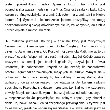
jestem pośrednikiem między Ojcem a ludźmi, tak i Ona jest
pośredniczką waszą między nimi a Mną. Ona jest szafarką łask, które
razem ze Mną wysłużyła na ziemi. Jak byłem na ziemi, tak i w Niebie
jestem Jej Synem i nieskończenie jestem szczęśliwy, że mogę
szczodrobliwością swoją odwdzięczyć się Jej za wszystko, co zrobiła
i przecierpiała z miłości ku Mnie.
6. Posłuchaj jeszcze! Oto żyję w Kościele, który jest Mistycznym
Ciałem moim, kierowanym przez Ducha Świętego. Co Kościół mój
czyni, to Ja w nim czynię. Co Kościół mój czyni dla Matki mojej, to Ja
przezeń czynię. Wspomnij na cześć i miłość, jaką Jej Kościół zawsze
okazywał; wspomnij, jak bronił i głosił Jej przywileje; ile świąt
ustanowił, ile nabożeństw urządził na Jej cześć; ile zaaprobował
bractw i zgromadzeń zakonnych, mających Jej służyć. Wmyśl się w
pobożność Jej dzieci: świętych, tak oddanych mojej Matce; dusz
gorliwych, coraz skłonniejszych do otaczania Jej kultem całkiem
specjalnym. Przypatrz się duszom prostym, tak żarliwym w szerzeniu
chwały Maryi, tak przenikliwym – bardziej nieraz od ludzi uczonych –
w rozpoznawaniu Jej przywilejów; tak pełnym zapału, gdy chodzi o
danie Jej nowej oznaki ich szczególnego przywiązania. Czymże jest
to wszystko, jeżeli nie wspaniałą manifestacją – jakże jednak jeszcze