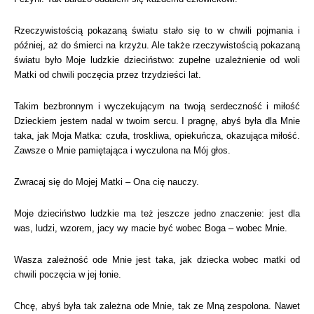
Rzeczywistością pokazaną światu stało się to w chwili pojmania i
później, aż do śmierci na krzyżu. Ale także rzeczywistością pokazaną
światu było Moje ludzkie dzieciństwo: zupełne uzależnienie od woli
Matki od chwili poczęcia przez trzydzieści lat.
Takim bezbronnym i wyczekującym na twoją serdeczność i miłość
Dzieckiem jestem nadal w twoim sercu. I pragnę, abyś była dla Mnie
taka, jak Moja Matka: czuła, troskliwa, opiekuńcza, okazująca miłość.
Zawsze o Mnie pamiętająca i wyczulona na Mój głos.
Zwracaj się do Mojej Matki – Ona cię nauczy.
Moje dzieciństwo ludzkie ma też jeszcze jedno znaczenie: jest dla
was, ludzi, wzorem, jacy wy macie być wobec Boga – wobec Mnie.
Wasza zależność ode Mnie jest taka, jak dziecka wobec matki od
chwili poczęcia w jej łonie.
Chcę, abyś była tak zależna ode Mnie, tak ze Mną zespolona. Nawet