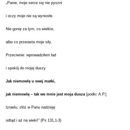
„
Panie, moje serce się nie pyszni
i oczy moje nie są wyniosłe.
Nie gonię za tym, co wielkie,
albo co przerasta moje siły.
Przeciwnie: wprowadziłem ład
i spokój do mojej duszy.
Jak niemowlę u swej matki,
jak niemowlę – tak we mnie jest moja dusza
[podkr. A.P.]
Izraelu, złóż w Panu nadzieję
odtąd i aż na wieki!” (Ps 131,1-3)