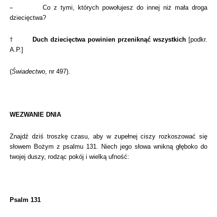
–
Co z tymi, których powołujesz do innej niż mała droga
dziecięctwa?
†
Duch dziecięctwa powinien przeniknąć wszystkich
[podkr.
A.P.]
(
Świadectwo
, nr 497).
WEZWANIE DNIA
Znajdź dziś troszkę czasu, aby w zupełnej ciszy rozkoszować się
słowem Bożym z psalmu 131. Niech jego słowa wnikną głęboko do
twojej duszy, rodząc pokój i wielką ufność:
Psalm 131