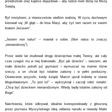
przedszkole oraz kaplice dojazdowe – aby ludzie mieli bliżej na Mszę
Świętą.
Był mistykiem, a równocześnie wielkim realistą. W życiu duchowym
kierował się „W głąb – do łona Maryi, aby żyć tam razem ze swoim
bratem Jezusem”.
„
Jestem
non natus
” – mawiał o sobie. (
Non natus
to znaczy
„nienarodzony”).
Przez wiele lat studiował drogę dziecięctwa małej Teresy, ale cały
czas czegoś mu w niej brakowało. „Być jak dziecko” – owszem, ale
małe dziecko potrafi już grymasić i wymuszać na mamie różne
rzeczy, a on chciał być totalnie zależny i w pełni posłuszny.
Oświecenie przyszło, kiedy ksiądz Marcin ujrzał kobietę w stanie
błogosławionym. „To jest to!” – wykrzyknął i zaczął robić notatki:
„Chcę być dzieckiem nienarodzonym. Wtedy będę totalnie zależny od
Boga”.
Natchnienia, które odkrywał, idealnie korespondowały z głoszoną
przez prymasa Wyszyńskiego ideą oddania narodu w niewolę Matki