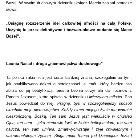
Bożej. W swoim duchowym dzienniku ksiądz Marcin zapisał prorocze
słowa:
„
Osiągnę rozszerzenie idei całkowitej ufności na całą Polskę.
Uczynię to przez definitywne i bezwarunkowe oddanie się Matce
Bożej”.
Leonia Nastał i droga „niemowlęctwa duchowego”
Ta polska zakonnica jest coraz bardziej znana, szczególnie po tym,
jak opublikowano dekret o heroiczności jej cnót, który bardzo nas
zbliża do jej beatyfikacji. Siostra Leonia otrzymała dar rozmów z
Panem Jezusem, które spisała w dzienniku
Uwierzyłam miłości
. Pan
Jezus powiedział do niej:
Pragnę, byś w szczególniejszy
sposób
ukochała moje niemowlęctwo. Każdy okres mojego życia
ma wartość
nieskończoną, Boską. Ten sam Jezus jest wiekuiście
w chwaleu
Ojca, ten sam – jako niemowlę kwili w żłobie
betlejemskim, ten sam
naucza, ten sam umiera, zmartwychwstaje
i żyje chwalebnym i
sakramentalnym życiem. Sługa moja Teresa
[od Dzieciątka Jezus]