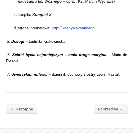
nauczaniu ks. Woźnego
– oprac. Ks. Marcin Węcławski,
książka
Komplet X
,
strona internetowa:
http://woznyaleksander.pl
.
5.
Dialogi
– Ludmiła Krakowiecka.
6.
Sekret bycia najmniejszym – mała droga maryjna
– Maria de
Fiesole.
7.
Uwierzyłam miłości
– dziennik duchowy siostry Leonii Nastał.
←
→
Następne
Poprzednie