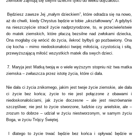
ziemskie zajmują się swymi dziećmi tylko do wieku dojrzałości.
Będziesz zawsze Jej „małym dzieckiem”, które odradza się na nowo,
aż do chwili, kiedy Chrystus będzie w tobie „ukształtowany”. A gdybyś
na nieszczęście stracił życie nadprzyrodzone, to, w przeciwieństwie
do matek ziemskich, które płaczą bezsilne nad zwłokami dziecka,
Ona mogłaby cię wrócić do życia, ilekroć byłbyś go pozbawiony. Ona
cię kocha – mimo niedoskonałości twojej miłością, czystością i siłą,
przewyższającą miłość wszystkich matek dla swych dzieci.
7. Maryja jest Matką twoją w o wiele wyższym stopniu niż twa matka
ziemska – zwłaszcza przez istotę życia, które ci dała.
Nie dała ci życia znikomego, jakim jest twoje życie ziemskie, ale dała
ci życie bez końca; życie to nie jest połączone z obawami i
niedoskonałościami, jak życie doczesne – ale jest niezrównanie
szczęśliwe; nie jest to życie stworzone, ludzkie czy anielskie, ale –
zrozum to dobrze – udział w życiu niestworzonym, w samym życiu
Boga, w życiu Trójcy Świętej.
I dlatego to życie trwać będzie bez końca i opływać będzie w