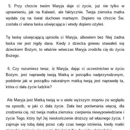
5. Przy chrzcie twoim Maryja daje ci życie, już nie tylko w
uprawnieniu, jak na Kalwarii, ale faktycznie. Twoja ziemska matka
wydała cię na świat duchowo martwym. Dopiero na chrzcie Św.
została ci wlana łaska uświęcająca i wtedy dopiero ożyłeś.
Tę łaskę uświęcającą uprosiła ci Maryja, albowiem bez Niej żadna
łaska nie jest nigdy dana. Kiedy z dziecka gniewu stawałeś się
dzieckiem Bożym, to właśnie wówczas Maryja zrodziła cię do życia
Bożego.
6. Czy rozumiesz teraz, iż Maryja, dając ci uczestnictwo w życiu
Bożym, jest naprawdę twoją Matką w porządku nadprzyrodzonym,
podobnie jak w porządku naturalnym matką twoją jest naprawdę ta,
która ci dała życie ludzkie?
Ale Maryja jest Matką twoją w o wiele wyższym stopniu ze względu
na sposób, w jaki ci dała życie. Dała bez porównania więcej, dla
zrodzenia cię, niż twoja matka ziemska: cierpienia niewypowiedziane i
życie Tego, który był Jej nieskończenie droższy od własnego życia. I
zajmuje się tobą dalej przez cały czas twego istnienia, kiedy matki