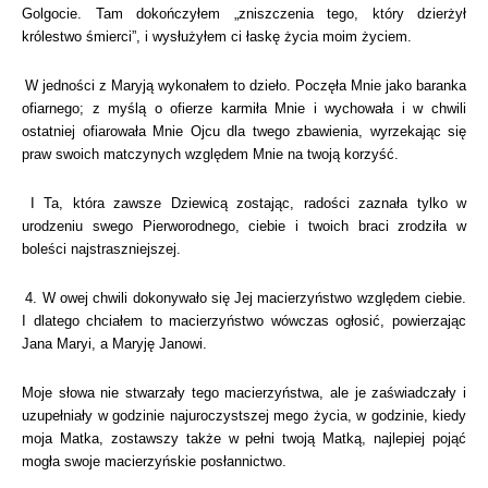
Golgocie. Tam dokończyłem „zniszczenia tego, który dzierżył
królestwo śmierci”, i wysłużyłem ci łaskę życia moim życiem.
W jedności z Maryją wykonałem to dzieło. Poczęła Mnie jako baranka
ofiarnego; z myślą o ofierze karmiła Mnie i wychowała i w chwili
ostatniej ofiarowała Mnie Ojcu dla twego zbawienia, wyrzekając się
praw swoich matczynych względem Mnie na twoją korzyść.
I Ta, która zawsze Dziewicą zostając, radości zaznała tylko w
urodzeniu swego Pierworodnego, ciebie i twoich braci zrodziła w
boleści najstraszniejszej.
4. W owej chwili dokonywało się Jej macierzyństwo względem ciebie.
I dlatego chciałem to macierzyństwo wówczas ogłosić, powierzając
Jana Maryi, a Maryję Janowi.
Moje słowa nie stwarzały tego macierzyństwa, ale je zaświadczały i
uzupełniały w godzinie najuroczystszej mego życia, w godzinie, kiedy
moja Matka, zostawszy także w pełni twoją Matką, najlepiej pojąć
mogła swoje macierzyńskie posłannictwo.