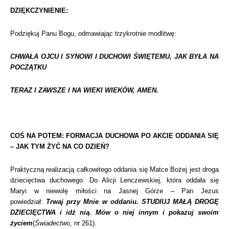
DZIĘKCZYNIENIE:
Podziękuj Panu Bogu, odmawiając trzykrotnie modlitwę:
CHWAŁA OJCU I SYNOWI I DUCHOWI ŚWIĘTEMU, JAK BYŁA NA
POCZĄTKU
TERAZ I ZAWSZE I NA WIEKI WIEKÓW, AMEN.
COŚ NA POTEM: FORMACJA DUCHOWA PO AKCIE ODDANIA SIĘ
– JAK TYM ŻYĆ NA CO DZIEŃ?
Praktyczną realizacją całkowitego oddania się Matce Bożej jest droga
dziecięctwa duchowego. Do Alicji Lenczewskiej, która oddała się
Maryi w niewolę miłości na Jasnej Górze – Pan Jezus
powiedział:
Trwaj przy Mnie w oddaniu. STUDIUJ MAŁĄ DROGĘ
DZIECIĘCTWA i idź nią. Mów o niej innym i pokazuj swoim
życiem
(
Świadectwo
, nr 261).