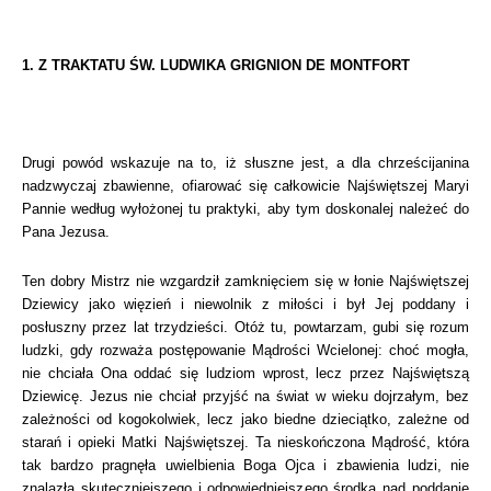
1. Z TRAKTATU ŚW. LUDWIKA GRIGNION DE MONTFORT
Drugi powód wskazuje na to, iż słuszne jest, a dla chrześcijanina
nadzwyczaj zbawienne, ofiarować się całkowicie Najświętszej Maryi
Pannie według wyłożonej tu praktyki, aby tym doskonalej należeć do
Pana Jezusa.
Ten dobry Mistrz nie wzgardził zamknięciem się w łonie Najświętszej
Dziewicy jako więzień i niewolnik z miłości i był Jej poddany i
posłuszny przez lat trzydzieści. Otóż tu, powtarzam, gubi się rozum
ludzki, gdy rozważa postępowanie Mądrości Wcielonej: choć mogła,
nie chciała Ona oddać się ludziom wprost, lecz przez Najświętszą
Dziewicę. Jezus nie chciał przyjść na świat w wieku dojrzałym, bez
zależności od kogokolwiek, lecz jako biedne dzieciątko, zależne od
starań i opieki Matki Najświętszej. Ta nieskończona Mądrość, która
tak bardzo pragnęła uwielbienia Boga Ojca i zbawienia ludzi, nie
znalazła skuteczniejszego i odpowiedniejszego środka nad poddanie