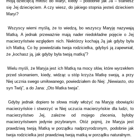
moją dziecięcą miłość do Maryi, kiedy – podobnie jak Ja – staniesz
się Jej dziecięciem. A czy wiesz, do jakiego stopnia jesteś dzieckiem
Maryi?
Wszyscy wierni myślą, że to wiedzą, bo wszyscy Maryję nazywają
Matką. A jednak przeważnie mają nader niedokładne pojęcie o Jej
macierzyństwie względem nich. Niektórzy kochają Ją jak gdyby była
ich Matką. Co by powiedziała twoja rodzicielka, gdybyś ją zapewniał,
że „kochasz ją, jak gdyby była twoją matką”?
Wielu myśli, że Maryja jest ich Matką na mocy słów, które wyrzekłem
przed skonaniem, kiedy, widząc u stóp krzyża Matkę swoją, a przy
Niej ucznia swego umiłowanego, powiedziałem do Niej: „Niewiasto, oto
syn Twój”, a do Jana: „Oto Matka twoja”.
Gdyby jednak dopiero te słowa miały włożyć na Maryję obowiązki
macierzyńskie i stworzyć w Niej uczucia macierzyńskie dla ludzi, to
macierzyństwo Jej, zależne od mojego zlecenia, byłoby
macierzyństwem jedynie przybranym. Otóż pojmij, że Maryja jest
prawdziwą twoją Matką w porządku nadprzyrodzonym, podobnie jak
twoja rodzicielka jest prawdziwą twoją matką w porządku naturalnym.