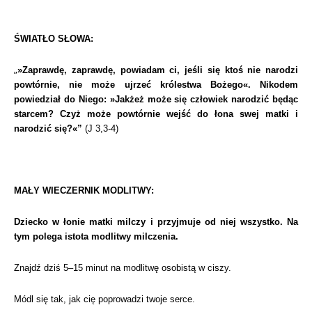
ŚWIATŁO SŁOWA:
„
»Zaprawdę, zaprawdę, powiadam ci, jeśli się ktoś nie narodzi
powtórnie, nie może ujrzeć królestwa Bożego«. Nikodem
powiedział do Niego: »Jakżeż może się człowiek narodzić będąc
starcem? Czyż może powtórnie wejść do łona swej matki i
narodzić się?«”
(J 3,3-4)
MAŁY WIECZERNIK MODLITWY:
Dziecko w łonie matki milczy i przyjmuje od niej wszystko. Na
tym polega istota modlitwy milczenia.
Znajdź dziś 5–15 minut na modlitwę osobistą w ciszy.
Módl się tak, jak cię poprowadzi twoje serce.