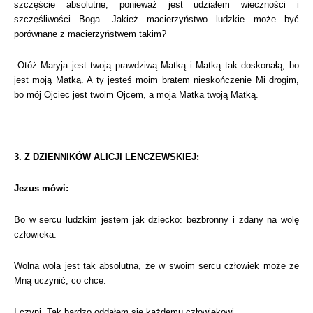
szczęście absolutne, ponieważ jest udziałem wieczności i
szczęśliwości Boga. Jakież macierzyństwo ludzkie może być
porównane z macierzyństwem takim?
Otóż Maryja jest twoją prawdziwą Matką i Matką tak doskonałą, bo
jest moją Matką. A ty jesteś moim bratem nieskończenie Mi drogim,
bo mój Ojciec jest twoim Ojcem, a moja Matka twoją Matką.
3. Z DZIENNIKÓW ALICJI LENCZEWSKIEJ:
Jezus mówi:
Bo w sercu ludzkim jestem jak dziecko: bezbronny i zdany na wolę
człowieka.
Wolna wola jest tak absolutna, że w swoim sercu człowiek może ze
Mną uczynić, co chce.
I czyni. Tak bardzo oddałem się każdemu człowiekowi.