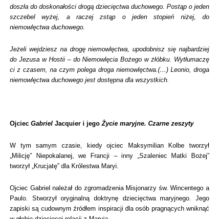
doszła do doskonałości drogą dziecięctwa duchowego. Postąp o jeden
szczebel wyżej, a raczej zstąp o jeden stopień niżej, do
niemowlęctwa duchowego.
Jeżeli wejdziesz na drogę niemowlęctwa, upodobnisz się najbardziej
do Jezusa w Hostii – do Niemowlęcia Bożego w żłóbku. Wytłumaczę
ci z czasem, na czym polega droga niemowlęctwa.(…) Leonio, droga
niemowlęctwa duchowego jest dostępna dla wszystkich.
Ojciec
Gabriel
Jacquier i jego
Życie maryjne. Czarne zeszyty
W tym samym czasie, kiedy ojciec Maksymilian Kolbe tworzył
„Milicję” Niepokalanej, we Francji – inny „Szaleniec Matki Bożej”
tworzył „Krucjatę” dla Królestwa Maryi.
Ojciec Gabriel należał do zgromadzenia Misjonarzy św. Wincentego a
Paulo. Stworzył oryginalną doktrynę dziecięctwa maryjnego. Jego
zapiski są cudownym źródłem inspiracji dla osób pragnących wniknąć
w głębię dziecięcej relacji z Maryją.