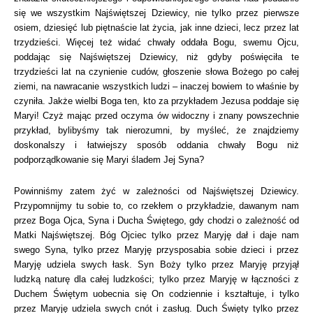
się we wszystkim Najświętszej Dziewicy, nie tylko przez pierwsze
osiem, dziesięć lub piętnaście lat życia, jak inne dzieci, lecz przez lat
trzydzieści. Więcej też widać chwały oddała Bogu, swemu Ojcu,
poddając się Najświętszej Dziewicy, niż gdyby poświęciła te
trzydzieści lat na czynienie cudów, głoszenie słowa Bożego po całej
ziemi, na nawracanie wszystkich ludzi – inaczej bowiem to właśnie by
czyniła. Jakże wielbi Boga ten, kto za przykładem Jezusa poddaje się
Maryi! Czyż mając przed oczyma ów widoczny i znany powszechnie
przykład, bylibyśmy tak nierozumni, by myśleć, że znajdziemy
doskonalszy i łatwiejszy sposób oddania chwały Bogu niż
podporządkowanie się Maryi śladem Jej Syna?
Powinniśmy zatem żyć w zależności od Najświętszej Dziewicy.
Przypomnijmy tu sobie to, co rzekłem o przykładzie, dawanym nam
przez Boga Ojca, Syna i Ducha Świętego, gdy chodzi o zależność od
Matki Najświętszej. Bóg Ojciec tylko przez Maryję dał i daje nam
swego Syna, tylko przez Maryję przysposabia sobie dzieci i przez
Maryję udziela swych łask. Syn Boży tylko przez Maryję przyjął
ludzką naturę dla całej ludzkości; tylko przez Maryję w łączności z
Duchem Świętym uobecnia się On codziennie i kształtuje, i tylko
przez Maryję udziela swych cnót i zasług. Duch Święty tylko przez