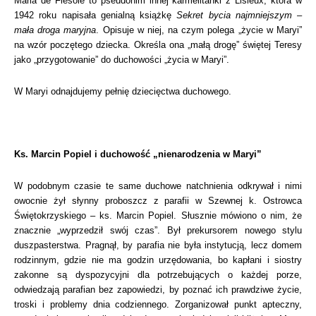
Maria de Fiesole to pseudonim innej karmelitanki z Lisieux, która w
1942 roku napisała genialną książkę
Sekret bycia najmniejszym –
mała droga maryjna
. Opisuje w niej, na czym polega „życie w Maryi”
na wzór poczętego dziecka. Określa ona „małą drogę” świętej Teresy
jako „przygotowanie” do duchowości „życia w Maryi”.
W Maryi odnajdujemy pełnię dziecięctwa duchowego.
Ks. Marcin Popiel i duchowość „nienarodzenia w Maryi”
W podobnym czasie te same duchowe natchnienia odkrywał i nimi
owocnie żył słynny proboszcz z parafii w Szewnej k. Ostrowca
Świętokrzyskiego – ks. Marcin Popiel. Słusznie mówiono o nim, że
znacznie „wyprzedził swój czas”. Był prekursorem nowego stylu
duszpasterstwa. Pragnął, by parafia nie była instytucją, lecz domem
rodzinnym, gdzie nie ma godzin urzędowania, bo kapłani i siostry
zakonne są dyspozycyjni dla potrzebujących o każdej porze,
odwiedzają parafian bez zapowiedzi, by poznać ich prawdziwe życie,
troski i problemy dnia codziennego. Zorganizował punkt apteczny,