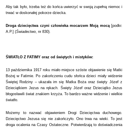
Aby tak było, trzeba też do końca uwierzyć w swoją zupełną niemoc i
trwać w doskonałej pokorze dziecka.
Droga dziecięctwa czyni człowieka mocarzem Moją mocą
[podkr.
A.P.] (
Świadectwo
, nr 830).
ŚWIATŁO Z FATIMY oraz od świętych i mistyków:
13 października 1917 roku miało miejsce szóste objawienie się Matki
Bożej w Fatimie. Po zakończeniu cudu słońca dzieci miały widzenie
Świętej Rodziny – ukazała im się Matka Boża oraz święty Józef z
Dzieciątkiem Jezus na rękach. Święty Józef oraz Dzieciątko Jezus
błogosławili świat znakiem krzyża. To bardzo ważne widzenie i wielkie
światło.
Możemy to nazwać objawieniem Drogi Dziecięctwa duchowego.
Dziecięctwo Jezusa się nie zakończyło. Ono trwa na wieki. To jest
droga ocalenia na Czasy Ostateczne. Potwierdzają to doświadczenia