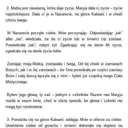
2. Matka jest niewiastą, która daje życie. Maryja dała ci życie – życie
najistotniejsze. Dała ci je w Nazarecie, na górze Kalwarii i w chwili
chrztu twego.
W Nazarecie poczęła ciebie, Mnie poczynając. Odpowiadając „tak”
albo „nie”, wiedziała, że da ci życie lub w śmierci cię zostawi.
Powiedziała „tak”, żebyś żył. Zgadzając się na danie Mi życia,
zgadzała się na danie życia tobie.
Zostając moją Matką, zostawała i twoją. Od tej chwili w zamiarach
Bożych, jak i w Jej zamiarach – bo Ona przenikała po części zamiary
Boże i całą duszą łączyła się z nimi – byłeś już cząstką mego Ciała
Mistycznego.
Byłem jego głową, ty zaś – jednym z członków. Razem nas Maryja
nosiła w swym łonie, choć w różny sposób, bo głowa i członki nie
mogą być rozdzielone.
3. Porodziła cię na górze Kalwarii, oddając Mnie w ofierze za ciebie.
Uwolnienie ciebie od grzechu i śmierci dokonało się dopiero na