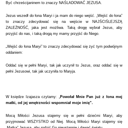
Być chrześcijaninem to znaczy NAŚLADOWAĆ JEZUSA.
Jezus wszedł do łona Maryi i ja mam do niego wejść. „Wejść do łona”
to znaczy zdecydować się na wejście w NAJŚCIŚLEJSZĄ
ZALEŻNOŚĆ, jaka jest możliwa. Taką drogę wybrał Jezus, aby
przyjść do nas, i taką drogą my mamy przyjść do Niego.
„
Wejść do łona Maryi” to znaczy zdecydować się żyć tym podwójnym
oddaniem:
Oddać się w pełni Maryi, tak jak uczynił to Jezus, oraz oddać się w
pełni Jezusowi, tak jak uczyniła to Maryja.
W księdze Izajasza czytamy: „
Powołał Mnie Pan już z łona mej
matki, od jej wnętrzności wspomniał moje imię”.
Mocą Miłości Jezusa stajemy się w pełni dziećmi Maryi, aby
przyjmować WSZYSTKO od Niej. Mocą Miłości Maryi stajemy się
„Matką” Jezusa, aby rodzić Go nieustannie i dawać światu.