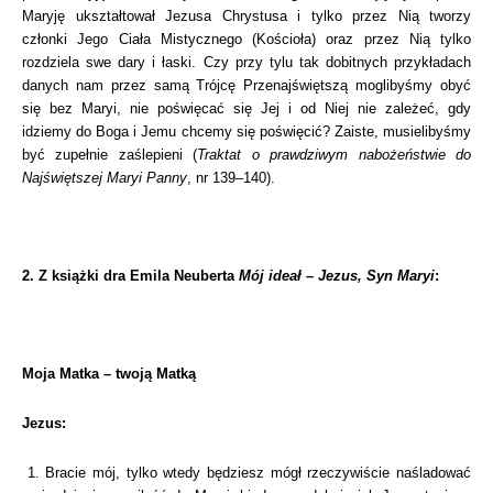
Maryję ukształtował Jezusa Chrystusa i tylko przez Nią tworzy
członki Jego Ciała Mistycznego (Kościoła) oraz przez Nią tylko
rozdziela swe dary i łaski. Czy przy tylu tak dobitnych przykładach
danych nam przez samą Trójcę Przenajświętszą moglibyśmy obyć
się bez Maryi, nie poświęcać się Jej i od Niej nie zależeć, gdy
idziemy do Boga i Jemu chcemy się poświęcić? Zaiste, musielibyśmy
być zupełnie zaślepieni (
Traktat o prawdziwym nabożeństwie do
Najświętszej Maryi Panny
, nr 139–140).
2. Z książki dra Emila Neuberta
Mój ideał – Jezus, Syn Maryi
:
Moja Matka – twoją Matką
Jezus:
1. Bracie mój, tylko wtedy będziesz mógł rzeczywiście naśladować