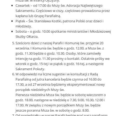
msza św. w intencji Ojczyzny.
Czwartek – od 17.00 do Mszy św. Adoracja Najświętszego
Sakramentu. Częściowo w ciszy, częściowo prowadzona przez
kapłana lub Grupę Parafialną.
Piątek – Św. Stanisława Kostki, patrona Polski oraz dzieci i
młodzieży.
Sobota – o godz. 10.00 spotkanie ministrantów i Młodzieżowej
Służby Ołtarza.
Sześcioro dzieci z naszej Parafii I Komunię św. przyjmie 20
września. I Komunia św. będzie o godz. 12.00, a Msza św. z
godz. 11.30 będzie o godz. 10.30. Osoby, które zamówiły
intencję na godz. 11.30 prosimy o kontakt. Ostatnie próby we
wtorek o godz. 15-tej i w piątek o godz. 16-tej, a następnie
Sakrament Pokuty.
W odpowiedzi na liczne sugestie i w konsultacji z Radą
Parafialną od jutra kancelaria będzie czynna od 16.00 do
17.30, a od 27 września będziemy eksperymentować nowy
porządek niedzielnych Mszy św.
Pierwsza niedzielna Msza św. będzie w sobotę wieczorem o
godz. 18.00, następne w niedzielę o 7.30, 9.00, 10.30, 12.00 i
17.00. W związku z nowym porządkiem Mszy św. będzie
jeszcze poranna Msza św. w sobotę o godz. 8.00.
Od poniedziałku w naszej Parafii będzie grać nasz parafianin