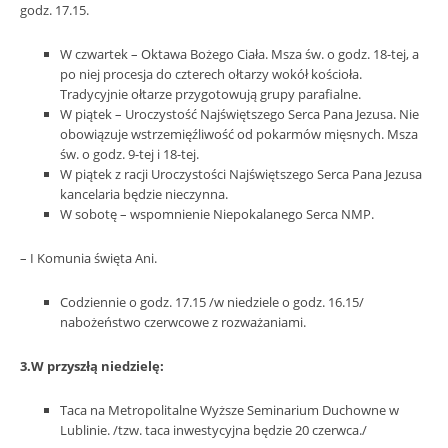
godz. 17.15.
W czwartek – Oktawa Bożego Ciała. Msza św. o godz. 18-tej, a
po niej procesja do czterech ołtarzy wokół kościoła.
Tradycyjnie ołtarze przygotowują grupy parafialne.
W piątek – Uroczystość Najświętszego Serca Pana Jezusa. Nie
obowiązuje wstrzemięźliwość od pokarmów mięsnych. Msza
św. o godz. 9-tej i 18-tej.
W piątek z racji Uroczystości Najświętszego Serca Pana Jezusa
kancelaria będzie nieczynna.
W sobotę – wspomnienie Niepokalanego Serca NMP.
– I Komunia święta Ani.
Codziennie o godz. 17.15 /w niedziele o godz. 16.15/
nabożeństwo czerwcowe z rozważaniami.
3.W przyszłą niedzielę:
Taca na Metropolitalne Wyższe Seminarium Duchowne w
Lublinie. /tzw. taca inwestycyjna będzie 20 czerwca./