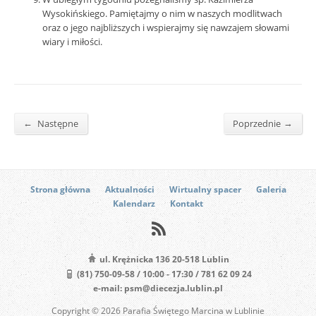
Wysokińskiego. Pamiętajmy o nim w naszych modlitwach
oraz o jego najbliższych i wspierajmy się nawzajem słowami
wiary i miłości.
←
→
Następne
Poprzednie
Strona główna
Aktualności
Wirtualny spacer
Galeria
Kalendarz
Kontakt
ul. Krężnicka 136 20-518 Lublin
(81) 750-09-58 / 10:00 - 17:30 / 781 62 09 24
e-mail: psm@diecezja.lublin.pl
Copyright © 2026 Parafia Świętego Marcina w Lublinie