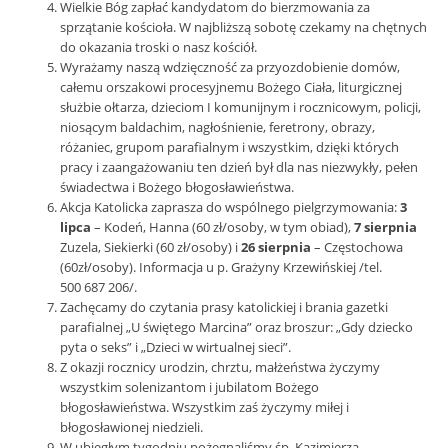
Wielkie Bóg zapłać kandydatom do bierzmowania za
sprzątanie kościoła. W najbliższą sobotę czekamy na chętnych
do okazania troski o nasz kościół.
Wyrażamy naszą wdzięczność za przyozdobienie domów,
całemu orszakowi procesyjnemu Bożego Ciała, liturgicznej
służbie ołtarza, dzieciom I komunijnym i rocznicowym, policji,
niosącym baldachim, nagłośnienie, feretrony, obrazy,
różaniec, grupom parafialnym i wszystkim, dzięki których
pracy i zaangażowaniu ten dzień był dla nas niezwykły, pełen
świadectwa i Bożego błogosławieństwa.
Akcja Katolicka zaprasza do wspólnego pielgrzymowania:
3
lipca
– Kodeń, Hanna (60 zł/osoby, w tym obiad),
7 sierpnia
Zuzela, Siekierki (60 zł/osoby) i
26 sierpnia
– Częstochowa
(60zł/osoby). Informacja u p. Grażyny Krzewińskiej /tel.
500 687 206/.
Zachęcamy do czytania prasy katolickiej i brania gazetki
parafialnej „U świętego Marcina” oraz broszur: „Gdy dziecko
pyta o seks” i „Dzieci w wirtualnej sieci”.
Z okazji rocznicy urodzin, chrztu, małżeństwa życzymy
wszystkim solenizantom i jubilatom Bożego
błogosławieństwa. Wszystkim zaś życzymy miłej i
błogosławionej niedzieli.
W ubiegłym tygodniu pożegnaliśmy śp. Kazimierza