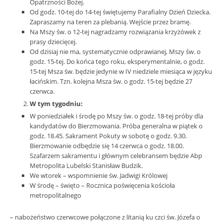
Opatrzności Bożej.
Od godz. 10-tej do 14-tej świętujemy Parafialny Dzień Dziecka.
Zapraszamy na teren za plebanią. Wejście przez bramę.
Na Mszy św. o 12-tej nagradzamy rozwiązania krzyżówek z
prasy dziecięcej.
Od dzisiaj nie ma, systematycznie odprawianej, Mszy św. o
godz. 15-tej. Do końca tego roku, eksperymentalnie, o godz.
15-tej Msza św. będzie jedynie w IV niedziele miesiąca w języku
łacińskim. Tzn. kolejna Msza św. o godz. 15-tej będzie 27
czerwca.
W tym tygodniu:
W poniedziałek i środę po Mszy św. o godz. 18-tej próby dla
kandydatów do Bierzmowania. Próba generalna w piątek o
godz. 18.45. Sakrament Pokuty w sobotę o godz. 9.30.
Bierzmowanie odbędzie się 14 czerwca o godz. 18.00.
Szafarzem sakramentu i głównym celebransem będzie Abp
Metropolita Lubelski Stanisław Budzik.
We wtorek – wspomnienie św. Jadwigi Królowej
W środę – święto – Rocznica poświęcenia kościoła
metropolitalnego
– nabożeństwo czerwcowe połączone z litanią ku czci św. Józefa o