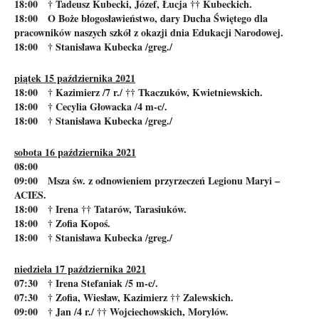
18:00 † Tadeusz Kubecki, Józef, Łucja †† Kubeckich.
18:00 O Boże błogosławieństwo, dary Ducha Świętego dla
pracowników naszych szkół z okazji dnia Edukacji Narodowej.
18:00 † Stanisława Kubecka /greg./
piątek 15 października 2021
18:00 † Kazimierz /7 r./ †† Tkaczuków, Kwietniewskich.
18:00 † Cecylia Głowacka /4 m-c/.
18:00 † Stanisława Kubecka /greg./
sobota 16 października 2021
08:00
09:00 Msza św. z odnowieniem przyrzeczeń Legionu Maryi –
ACIES.
18:00 † Irena †† Tatarów, Tarasiuków.
18:00 † Zofia Kopoś.
18:00 † Stanisława Kubecka /greg./
niedziela 17 października 2021
07:30 † Irena Stefaniak /5 m-c/.
07:30 † Zofia, Wiesław, Kazimierz †† Zalewskich.
09:00 † Jan /4 r./ †† Wojciechowskich, Morylów.