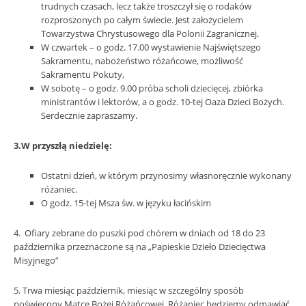
trudnych czasach, lecz także troszczył się o rodaków
rozproszonych po całym świecie. Jest założycielem
Towarzystwa Chrystusowego dla Polonii Zagranicznej.
W czwartek – o godz. 17.00 wystawienie Najświętszego
Sakramentu, nabożeństwo różańcowe, możliwość
Sakramentu Pokuty,
W sobotę – o godz. 9.00 próba scholi dziecięcej, zbiórka
ministrantów i lektorów, a o godz. 10-tej Oaza Dzieci Bożych.
Serdecznie zapraszamy.
3.W przyszłą niedzielę:
Ostatni dzień, w którym przynosimy własnoręcznie wykonany
różaniec.
O godz. 15-tej Msza św. w języku łacińskim
4. Ofiary zebrane do puszki pod chórem w dniach od 18 do 23
października przeznaczone są na „Papieskie Dzieło Dziecięctwa
Misyjnego”
5. Trwa miesiąc październik, miesiąc w szczególny sposób
poświęcony Matce Bożej Różańcowej. Różaniec będziemy odmawiać