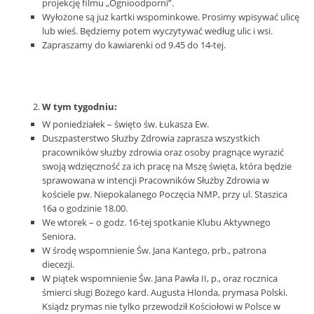
projekcję filmu „Ognioodporni”.
Wyłożone są już kartki wspominkowe. Prosimy wpisywać ulicę
lub wieś. Będziemy potem wyczytywać według ulic i wsi.
Zapraszamy do kawiarenki od 9.45 do 14-tej.
W tym tygodniu:
W poniedziałek – święto św. Łukasza Ew.
Duszpasterstwo Służby Zdrowia zaprasza wszystkich
pracowników służby zdrowia oraz osoby pragnące wyrazić
swoją wdzięczność za ich pracę na Mszę święta, która będzie
sprawowana w intencji Pracowników Służby Zdrowia w
kościele pw. Niepokalanego Poczęcia NMP, przy ul. Staszica
16a o godzinie 18.00.
We wtorek – o godz. 16-tej spotkanie Klubu Aktywnego
Seniora.
W środę wspomnienie Św. Jana Kantego, prb., patrona
diecezji.
W piątek wspomnienie Św. Jana Pawła II, p., oraz rocznica
śmierci sługi Bożego kard. Augusta Hlonda, prymasa Polski.
Ksiądz prymas nie tylko przewodził Kościołowi w Polsce w