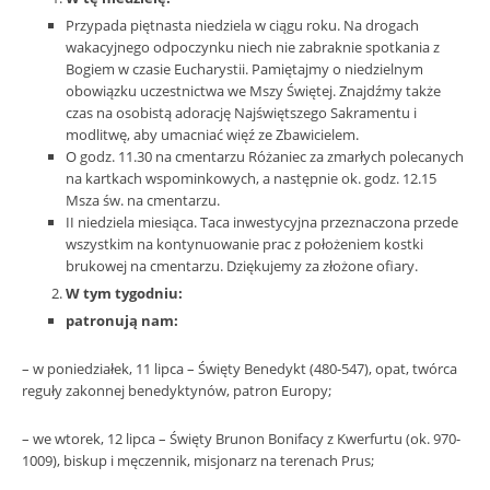
Przypada piętnasta niedziela w ciągu roku. Na drogach
wakacyjnego odpoczynku niech nie zabraknie spotkania z
Bogiem w czasie Eucharystii. Pamiętajmy o niedzielnym
obowiązku uczestnictwa we Mszy Świętej. Znajdźmy także
czas na osobistą adorację Najświętszego Sakramentu i
modlitwę, aby umacniać więź ze Zbawicielem.
O godz. 11.30 na cmentarzu Różaniec za zmarłych polecanych
na kartkach wspominkowych, a następnie ok. godz. 12.15
Msza św. na cmentarzu.
II niedziela miesiąca. Taca inwestycyjna przeznaczona przede
wszystkim na kontynuowanie prac z położeniem kostki
brukowej na cmentarzu. Dziękujemy za złożone ofiary.
W tym tygodniu:
patronują nam:
– w poniedziałek, 11 lipca – Święty Benedykt (480-547), opat, twórca
reguły zakonnej benedyktynów, patron Europy;
– we wtorek, 12 lipca – Święty Brunon Bonifacy z Kwerfurtu (ok. 970-
1009), biskup i męczennik, misjonarz na terenach Prus;