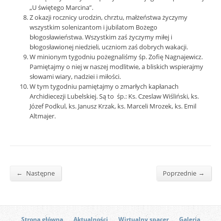
„U świętego Marcina”.
Z okazji rocznicy urodzin, chrztu, małżeństwa życzymy
wszystkim solenizantom i jubilatom Bożego
błogosławieństwa. Wszystkim zaś życzymy miłej i
błogosławionej niedzieli, uczniom zaś dobrych wakacji.
W minionym tygodniu pożegnaliśmy śp. Zofię Nagnajewicz.
Pamiętajmy o niej w naszej modlitwie, a bliskich wspierajmy
słowami wiary, nadziei i miłości.
W tym tygodniu pamiętajmy o zmarłych kapłanach
Archidiecezji Lubelskiej. Są to śp.: Ks. Czeslaw Wiśliński, ks.
Józef Podkul, ks. Janusz Krzak, ks. Marceli Mrozek, ks. Emil
Altmajer.
←
→
Następne
Poprzednie
Strona główna
Aktualności
Wirtualny spacer
Galeria