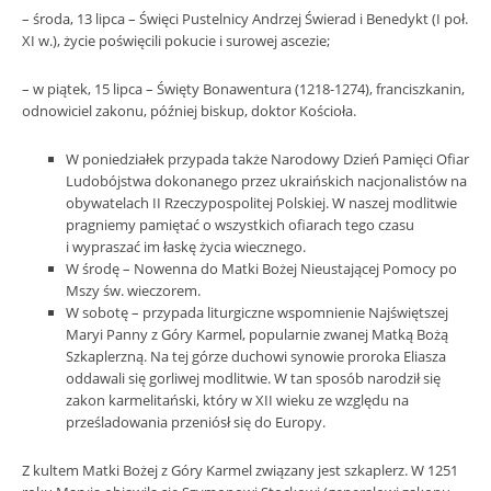
– środa, 13 lipca – Święci Pustelnicy Andrzej Świerad i Benedykt (I poł.
XI w.), życie poświęcili pokucie i surowej ascezie;
– w piątek, 15 lipca – Święty Bonawentura (1218-1274), franciszkanin,
odnowiciel zakonu, później biskup, doktor Kościoła.
W poniedziałek przypada także Narodowy Dzień Pamięci Ofiar
Ludobójstwa dokonanego przez ukraińskich nacjonalistów na
obywatelach II Rzeczypospolitej Polskiej. W naszej modlitwie
pragniemy pamiętać o wszystkich ofiarach tego czasu
i wypraszać im łaskę życia wiecznego.
W środę – Nowenna do Matki Bożej Nieustającej Pomocy po
Mszy św. wieczorem.
W sobotę – przypada liturgiczne wspomnienie Najświętszej
Maryi Panny z Góry Karmel, popularnie zwanej Matką Bożą
Szkaplerzną. Na tej górze duchowi synowie proroka Eliasza
oddawali się gorliwej modlitwie. W tan sposób narodził się
zakon karmelitański, który w XII wieku ze względu na
prześladowania przeniósł się do Europy.
Z kultem Matki Bożej z Góry Karmel związany jest szkaplerz. W 1251