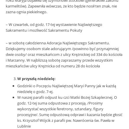
roku Maryja objawiła się Szymonowi Stockowi (generałowi zakonu
karmelitów). Zapewniła wówczas, że kto będzie nosił ten znak, nie
zazna ognia piekielnego.
– W czwartek, od godz. 17-tej wystawienie Najświętszego
Sakramentu i możliwość Sakramentu Pokuty
– w sobotę całodzienna Adoracja Najświętszego Sakramentu.
Dziękujemy osobom stale adorującym /powinno być przynajmniej
dwie osoby/ oraz mieszkańcom z ulicy Krężnickiej od 334 do kościoła
i Marzanny. W najbliższą sobotę zapraszamy przede wszystkim
mieszkańców ulicy Krężnicka od numeru 28 do kościoła
W przyszłą niedzielę:
Godzinki o Poczęciu Najświętszej Maryi Panny jak w każdą
niedzielę o godz. 7-ej.
W naszej parafii odpust ku czci Matki Bożej Szkaplerznej. O
godz. 12-tej suma odpustowa z procesją. /Prosimy
wykorzystać wszystkie feretrony, sztandary, figury
procesyjne/. Sumę odpustową odprawi i kazania będzie głosić
ks. Krzysztof Wójcik z parafii pw. Nawrócenia św. Pawła w
Lublinie