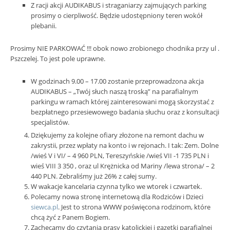
Z racji akcji AUDIKABUS i straganiarzy zajmujących parking
prosimy o cierpliwość. Będzie udostępniony teren wokół
plebanii.
Prosimy NIE PARKOWAĆ !!! obok nowo zrobionego chodnika przy ul .
Pszczelej. To jest pole uprawne.
W godzinach 9.00 – 17.00 zostanie przeprowadzona akcja
AUDIKABUS – „Twój słuch naszą troską” na parafialnym
parkingu w ramach której zainteresowani mogą skorzystać z
bezpłatnego przesiewowego badania słuchu oraz z konsultacji
specjalistów.
Dziękujemy za kolejne ofiary złożone na remont dachu w
zakrystii, przez wpłaty na konto i w rejonach. I tak: Zem. Dolne
/wieś V i VI/ – 4 960 PLN, Tereszyńskie /wieś VII -1 735 PLN i
wieś VIII 3 350 , oraz ul Krężnicka od Mariny /lewa strona/ – 2
440 PLN. Zebraliśmy już 26% z całej sumy.
W wakacje kancelaria czynna tylko we wtorek i czwartek.
Polecamy nowa stronę internetową dla Rodziców i Dzieci
siewca.pl
. Jest to strona WWW poświęcona rodzinom, które
chcą żyć z Panem Bogiem.
Zachęcamy do czytania prasy katolickiej i gazetki parafialnej