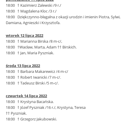
18:00 † Kazimierz Zalewski /9 r./
18:00 † Magdalena Kloc /3 r./
18:00 Dziękczynno-błagalna z okazji urodzin i imienin Piotra, Sylwi,
Damiana, Agnieszki i Krzysztofa.
wtorek 12 lipca 2022
18:00 † Marianna Birska /8 m-c/,
18:00 †Wacław, Marta, Adam †† Birskich.
18:00 † Jan, Maria Pyszniak.
środa 13 lipca 2022
18:00 † Barbara Makarewicz /4 m-c/
18:00 † Robert Iwanicki /7 m-c/.
18:00 † Tadeusz Birski /5 m-c/.
czwartek 14 lipca 2022
18:00 † Krystyna Bacańska.
18:00 † Józef Pyszniak /16 r./, Krystyna, Teresa
†† Pyszniak.
18:00 † Grzegorz Jakubowski.