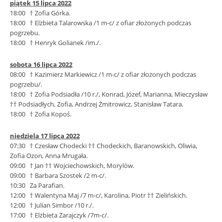
piątek 15 lipca 2022
18:00 † Zofia Górka.
18:00 † Elżbieta Talarowska /1 m-c/ z ofiar złożonych podczas
pogrzebu.
18:00 † Henryk Golianek /im./.
sobota 16 lipca 2022
08:00 † Kazimierz Markiewicz /1 m-c/ z ofiar złożonych podczas
pogrzebu/.
18:00 † Zofia Podsiadła /10 r./, Konrad, Józef, Marianna, Mieczysław
†† Podsiadłych, Zofia, Andrzej Żmitrowicz, Stanisław Tatara.
18:00 † Zofia Kopoś.
niedziela 17 lipca 2022
07:30 † Czesław Chodecki †† Chodeckich, Baranowskich, Oliwia,
Zofia Ozon, Anna Mrugała.
09:00 † Jan †† Wojciechowskich, Morylów.
09:00 † Barbara Szostek /2 m-c/.
10:30 Za Parafian.
12:00 † Walentyna Maj /7 m-c/, Karolina, Piotr †† Zielińskich.
12:00 † Julian Simbor /10 r./.
17:00 † Elżbieta Zarajczyk /7m-c/.